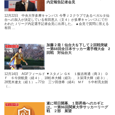
内定報告記者会見
12月22日 中央大学多摩キャンパス 今季Ｊ２クラブであるベガルタ仙
台への加入が決定している有田恵人（文４）が多摩キャンパスにて行
われたＪリーグ内定選手記者会見に出席した。 ▲会見で質問に答える
有田 ...
加藤２発！仙台大を下して２回戦突破
サッカー部
ー第68回全日本サッカー選手権大会 2
回戦 対仙台大
12月14日 AGFフィールド ▼スタメン ＧＫ １飯吉将通（商３） Ｄ
Ｆ ６今掛航貴（経４）、18松本大輔（経3）、３深澤大輝（経３）、
28荒木遼太（経１）→77分 三ツ田啓希（経4） ＭＦ ５中村亮太朗
（...
遂に明日開幕、１部昇格へのカギと
サッカー部
は。ー第96回関東大学サッカーリーグ
戦 ２部 展望