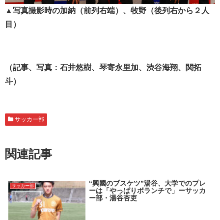
▲写真撮影時の加納（前列右端）、牧野（後列右から２人
目）
（記事、写真：石井悠樹、琴寄永里加、渋谷海翔、関拓
斗）
サッカー部
関連記事
“興國のブスケツ”湯谷、大学でのプレ
サッカー部
ーは「やっぱりボランチで」ーサッカ
ー部・湯谷杏吏