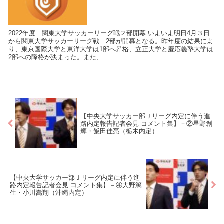
2022年度 関東大学サッカーリーグ戦２部開幕 いよいよ明日4月３日
から関東大学サッカーリーグ戦 2部が開幕となる。昨年度の結果によ
り、東京国際大学と東洋大学は1部へ昇格、立正大学と慶応義塾大学は
2部への降格が決まった。また、...
【中央大学サッカー部Ｊリーグ内定に伴う進
路内定報告記者会見 コメント集】－②星野創
輝・飯田佳亮（栃木内定）
【中央大学サッカー部Ｊリーグ内定に伴う進
路内定報告記者会見 コメント集】－④大野篤
生・小川嵩翔（沖縄内定）