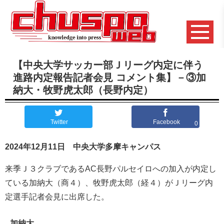
【中央大学サッカー部Ｊリーグ内定に伴う
進路内定報告記者会見 コメント集】－③加
納大・牧野虎太郎（長野内定）
Twitter
Facebook
0
2024年12月11日 中央大学多摩キャンパス
来季Ｊ３クラブであるAC長野パルセイロへの加入が内定し
ている加納大（商４）、牧野虎太郎（経４）がＪリーグ内
定選手記者会見に出席した。
加納大