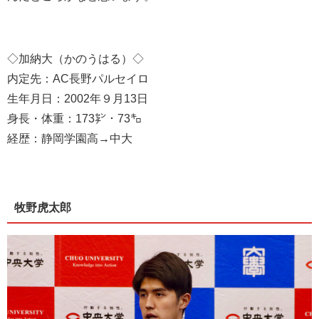
◇加納大（かのうはる）◇
内定先：AC長野パルセイロ
生年月日：2002年９月13日
身長・体重：173㌢・73㌔
経歴：静岡学園高→中大
牧野虎太郎