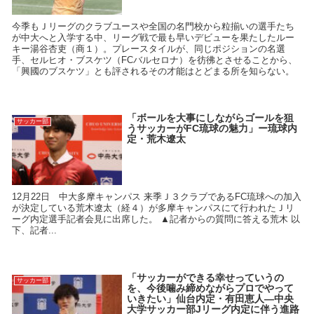
今季もＪリーグのクラブユースや全国の名門校から粒揃いの選手たち
が中大へと入学する中、リーグ戦で最も早いデビューを果たしたルー
キー湯谷杏吏（商１）。プレースタイルが、同じポジションの名選
手、セルヒオ・ブスケツ（FCバルセロナ）を彷彿とさせることから、
「興國のブスケツ」とも評されるその才能はとどまる所を知らない。
「ボールを大事にしながらゴールを狙
サッカー部
うサッカーがFC琉球の魅力」ー琉球内
定・荒木遼太
12月22日 中大多摩キャンパス 来季Ｊ３クラブであるFC琉球への加入
が決定している荒木遼太（経４）が多摩キャンパスにて行われたＪリ
ーグ内定選手記者会見に出席した。 ▲記者からの質問に答える荒木 以
下、記者...
「サッカーができる幸せっていうの
サッカー部
を、今後噛み締めながらプロでやって
いきたい」仙台内定・有田恵人―中央
大学サッカー部Jリーグ内定に伴う進路