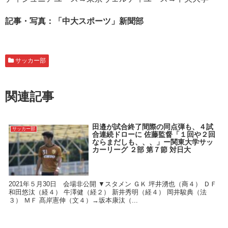
記事・写真：「中大スポーツ」新聞部
サッカー部
関連記事
田邉が試合終了間際の同点弾も、４試
サッカー部
合連続ドローに 佐藤監督「１回や２回
ならまだしも、、、」ー関東大学サッ
カーリーグ ２部 第７節 対日大
2021年５月30日 会場非公開 ▼スタメン ＧＫ 坪井湧也（商４） ＤＦ
和田悠汰（経４） 牛澤健（経２） 新井秀明（経４） 岡井駿典（法
３） ＭＦ 髙岸憲伸（文４）→坂本康汰（...