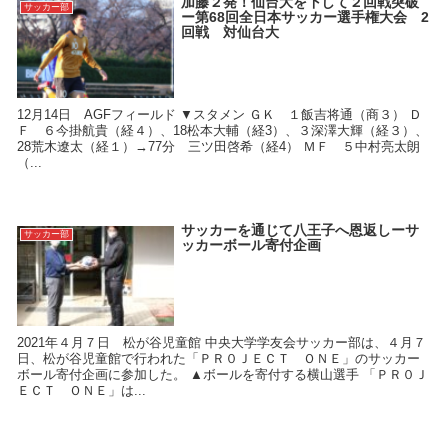
加藤２発！仙台大を下して２回戦突破
サッカー部
ー第68回全日本サッカー選手権大会 2
回戦 対仙台大
12月14日 AGFフィールド ▼スタメン ＧＫ １飯吉将通（商３） Ｄ
Ｆ ６今掛航貴（経４）、18松本大輔（経3）、３深澤大輝（経３）、
28荒木遼太（経１）→77分 三ツ田啓希（経4） ＭＦ ５中村亮太朗
（...
サッカーを通じて八王子へ恩返しーサ
サッカー部
ッカーボール寄付企画
2021年４月７日 松が谷児童館 中央大学学友会サッカー部は、４月７
日、松が谷児童館で行われた「ＰＲ０ＪＥＣＴ ＯＮＥ」のサッカー
ボール寄付企画に参加した。 ▲ボールを寄付する横山選手 「ＰＲ０Ｊ
ＥＣＴ ＯＮＥ」は...