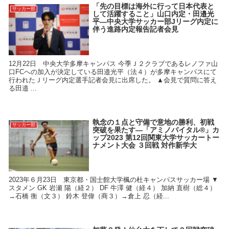
「先の目標は海外に行って日本代表と
サッカー部
して活躍すること」山口内定・田邉光
平―中央大学サッカー部Jリーグ内定に
伴う進路内定報告記者会見
12月22日 中央大学多摩キャンパス 今季Ｊ２クラブであるレノファ山
口FCへの加入が決定している田邉光平（法４）が多摩キャンパスにて
行われたＪリーグ内定選手記者会見に出席した。 ▲会見で質問に答え
る田邉 ...
執念の１点と守備で意地の勝利、初戦
サッカー部
突破を果たす―「アミノバイタル®」カ
ップ2023 第12回関東大学サッカートー
ナメント大会 ３回戦 対作新学大
2023年６月23日 東京都・国士館大学楓の杜キャンパスサッカー場 ▼
スタメン GK 岩瀬 陽（経２） DF 牛澤 健（経４） 加納 直樹（総４）
→石橋 衡（文３） 鈴木 登偉（商３）→倉上 忍（経...