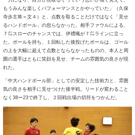
もうみんな楽しくパフォーマンスとかやっていた」（久保
寺歩主将＝文４）と、点数を取ることだけではなく「見せ
るハンドボール」の怠らなかった。
相手ファウルによる、
７㍍スローのチャンスでは、伊禮颯が７㍍ラインに立っ
た。ボールを持ち、１回転した後投げたボールは、ゴール
の上を大幅に超えて点数とならなかったものの、本人と周
囲の選手はともに笑顔を見せ、チームの雰囲気の良さが現
れた。
「中大ハンドボール部」としての安定した技術力と、雰囲
気の良さを相手に見せつけた後半戦。リードが変わること
なく
38
ー
23
で終了し、２
回戦出場の切符をつかんだ。