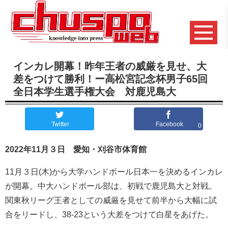
インカレ開幕！昨年王者の威厳を見せ、大
差をつけて勝利！ー高松宮記念杯男子65回
全日本学生選手権大会 対鹿児島大
Twitter
Facebook
0
2022年11月３日 愛知・刈谷市体育館
11
月３日(木)
から大学ハンドボール日本一を決めるインカレ
が開幕。中大ハンドボール部は、初戦で鹿児島大と対戦。
関東秋リーグ王者としての威厳を見せて前半から大幅に試
合をリードし、
38-23
という大差をつけて白星をあげた。