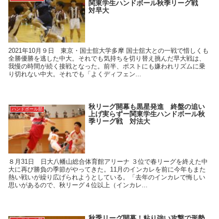
関東学生ハンドボール秋季リーグ戦
対早大
2021年10月９日 東京・国士舘大学多摩 国士舘大との一戦で惜しくも
全勝優勝を逃した中大。それでも気持ちを切り替え挑んだ早大戦は、
我慢の時間が続く接戦となった。前半、ポストにも嫌われリズムに乗
り切れない中大。それでも「よくディフェン...
秋リーグ開幕も黒星発進 終盤の追い
ハンドボール部
上げ実らずー関東学生ハンドボール秋
季リーグ戦 対法大
８月31日 日大八幡山総合体育館アリーナ ３位で春リーグを終えた中
大に再び勝負の季節がやってきた。11月のインカレを前に今年もまた
熱い戦いが繰り広げられようとしている。「去年のインカレで悔しい
思いがあるので、秋リーグ４位以上（インカレ...
秋季リーグ開幕！粘り強い攻撃で形勢