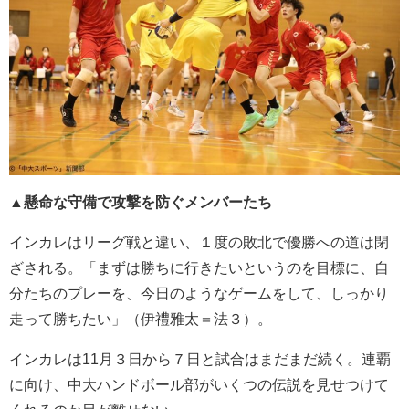
▲懸命な守備で攻撃を防ぐメンバーたち
インカレはリーグ戦と違い、１度の敗北で優勝への道は閉
ざされる。「まずは勝ちに行きたいというのを目標に、自
分たちのプレーを、今日のようなゲームをして、しっかり
走って勝ちたい」（伊禮雅太＝法３）。
インカレは
11
月３日から７日と試合はまだまだ続く。連覇
に向け、中大ハンドボール部がいくつの伝説を見せつけて