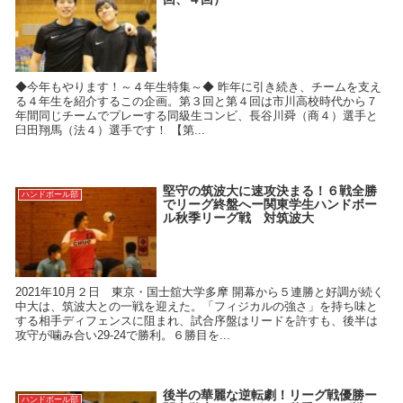
◆今年もやります！～４年生特集～◆ 昨年に引き続き、チームを支え
る４年生を紹介するこの企画。第３回と第４回は市川高校時代から７
年間同じチームでプレーする同級生コンビ、長谷川舜（商４）選手と
臼田翔馬（法４）選手です！ 【第...
堅守の筑波大に速攻決まる！６戦全勝
ハンドボール部
でリーグ終盤へー関東学生ハンドボー
ル秋季リーグ戦 対筑波大
2021年10月２日 東京・国士舘大学多摩 開幕から５連勝と好調が続く
中大は、筑波大との一戦を迎えた。「フィジカルの強さ」を持ち味と
する相手ディフェンスに阻まれ、試合序盤はリードを許すも、後半は
攻守が噛み合い29-24で勝利。６勝目を...
後半の華麗な逆転劇！リーグ戦優勝ー
ハンドボール部