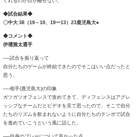
くれるのか目が離せない。
◆試合結果◆
〇中大 38（19－10、19ー13）23鹿児島大●
◆コメント◆
伊禮雅太選手
──試合を振り返って
自分たちのゲームが終始できたのでそこはいい点だったと
思う。
──相手(鹿児島大)の印象
ガツガツオフェンスで攻めてきて、ディフェンスはアグレ
ッシブなチームだとビデオを見て思ったので、そこで自分
たちのリズムを飲まれないように自分たちのテンポで試合
を進めていこうという風に話した。
──自身のプレーについて良かった点