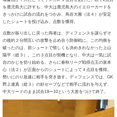
を鹿児島大に許すも
、中大は鹿児島大のイエローカードを
きっかけに試合の流れをつかみ、蔦谷大雅（法４）が安定
したシュートを投げ込み、点数を獲得。
点数が振り出しに戻った両者は、ディフェンスを譲らずそ
の後約２分間互いの攻撃を止め合う防御戦に。
この均衡を
破ったのは、前シュートで惜しくも決めきれなかった上山
陽平（総３）。この３点目が契機となり、中大は一気に試
合のかじを切り始める。さらに
春秋リーグ戦得点王の泉本
心（法２）が正面からのシュートによって４点目を獲得。
勢いにのり
急速に相手を突き放す。
ディフェンスでは、GK
野上遼真（総３）の好セーブなどで相手に流れを与えず、
中大リードのまま試合
19
ー
10
という大差をつけて終了。