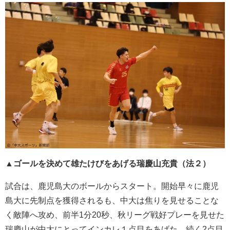
▲
ゴールを決めて雄たけびをあげる瑞慶山充貴（法２）
試合は、鹿児島大のボールからスタート。開始早々に鹿児
島大に先制点を獲得されるも、中大は焦りを見せることな
く敵陣へ攻め、前半
1
分
20
秒、秋リーグ戦好プレーを見せた
瑞慶山が中大にとってインカレ１点目をあげた。
続く
2
点目