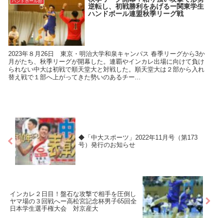
ハンドボール部
逆転し、初戦勝利をあげるー関東学生
ハンドボール連盟秋季リーグ戦
2023年８月26日 東京・明治大学和泉キャンパス 春季リーグから3か
月がたち、秋季リーグが開幕した。連覇やインカレ出場に向けて負け
られない中大は初戦で順天堂大と対戦した。順天堂大は２部から入れ
替え戦で１部へ上がってきた勢いのあるチー...
◆「中大スポーツ」2022年11月号（第173
号）発行のお知らせ
インカレ２日目！盤石な攻撃で相手を圧倒し
ヤマ場の３回戦へー高松宮記念杯男子65回全
日本学生選手権大会 対京産大