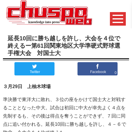
延長10回に勝ち越しを許し、大会を４位で
終えるー第61回関東地区大学準硬式野球選
手権大会 対国士大
Twitter
Facebook
0
３月29日 上柚木球場
準決勝で東洋大に敗れ、３位の座をかけて国士大と対戦す
ることとなった中大。試合は初回に中大が幸先よく４点を
先制するも、その後は得点を奪うことができず、７回に同
点に追い付かれる。延長10回に勝ち越しを許し、４－６で