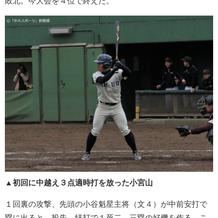
敗北。今大会を４位で終えた。
▲初回に中越え３点適時打を放った小宮山
１回裏の攻撃、先頭の小谷魁星主将（文４）が中前安打で
塁に出ると、投失、犠打で１死二、三塁の好機を作る。こ