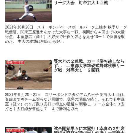
リーグ大会 対帝京大１回戦
2021年10月20日 スリーボンドベースボールパーク上柚木 秋季リーグ
戦優勝、関東王座進出をかけた大事な一戦。初回から４回までの大量
得点、木藤忠広（商１）の好投で圧倒的強さを見せ10ー１で快勝を収
めた。 中大の攻撃は初回から好...
専大との２連戦、カード勝ち越しなら
準硬式野球部
ず… ―東都大学準硬式野球秋季リー
グ戦 対専大１・２回戦
2021年９月20・21日 スリーボンドスタジアム八王子 対専大１回戦。
６回まで両チーム譲らない展開で、我慢の場面が続く。それでも中森
至（経２）の５打数３安打３得点の活躍を筆頭に、チーム全体１３安
打と中大打線が奮起し７－４で勝利を収め...
試合開始早々に本塁打！幸喜の２打席
準硬式野球部