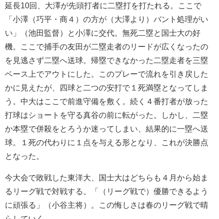
延長10回、大澤が先頭打者に二塁打を打たれる。ここで
「小澤（巧平・商４）の方が（大澤より）バント処理がい
い」（池田監督）と小澤に交代。無死二塁と国士大の好
機。ここで捕手の友田が二塁走者のリードが広くなったの
を見逃さず二塁へ送球。帰塁できなかった二塁走者を三塁
ベース上でアウトにした。このプレーで流れを引き戻した
かに見えたが、四球と二つの安打で１死満塁となってしま
う。中大はここで前進守備を敷く。続く４番打者が放った
打球はショートを守る真谷の前に転がった。しかし、二塁
か本塁で併殺をとろうか迷ってしまい、結果的に一塁へ送
球。１死の代わりに１点を与える形となり、これが決勝点
となった。
今大会で敗戦した東洋大、国士大はどちらも４月から始ま
るリーグ戦で対戦する。「（リーグ戦で）優勝できるよう
に頑張る」（小谷主将）。この悔しさは春のリーグ戦で晴
らしていく。