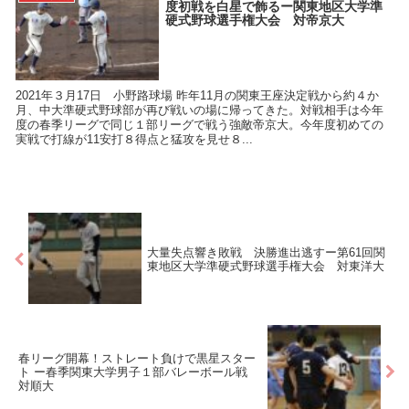
度初戦を白星で飾るー関東地区大学準
硬式野球選手権大会 対帝京大
2021年３月17日 小野路球場 昨年11月の関東王座決定戦から約４か
月、中大準硬式野球部が再び戦いの場に帰ってきた。対戦相手は今年
度の春季リーグで同じ１部リーグで戦う強敵帝京大。今年度初めての
実戦で打線が11安打８得点と猛攻を見せ８...
大量失点響き敗戦 決勝進出逃すー第61回関
東地区大学準硬式野球選手権大会 対東洋大
春リーグ開幕！ストレート負けで黒星スター
ト ー春季関東大学男子１部バレーボール戦
対順大