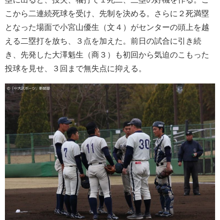
こから二連続死球を受け、先制を決める。さらに２死満塁
となった場面で小宮山優生（文４）がセンターの頭上を越
える二塁打を放ち、３点を加えた。前日の試合に引き続
き、先発した大澤魁生（商３）も初回から気迫のこもった
投球を見せ、３回まで無失点に抑える。