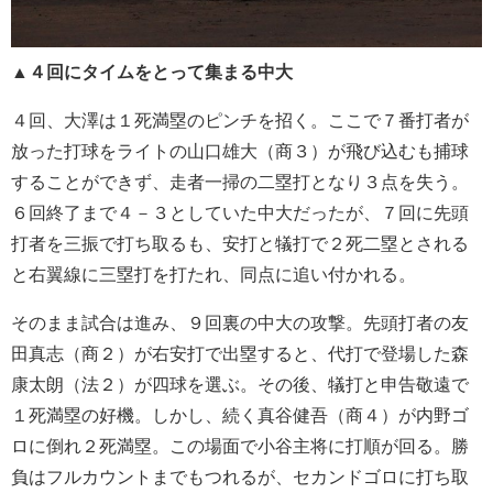
▲４回にタイムをとって集まる中大
４回、大澤は１死満塁のピンチを招く。ここで７番打者が
放った打球をライトの山口雄大（商３）が飛び込むも捕球
することができず、走者一掃の二塁打となり３点を失う。
６回終了まで４－３としていた中大だったが、７回に先頭
打者を三振で打ち取るも、安打と犠打で２死二塁とされる
と右翼線に三塁打を打たれ、同点に追い付かれる。
そのまま試合は進み、９回裏の中大の攻撃。先頭打者の友
田真志（商２）が右安打で出塁すると、代打で登場した森
康太朗（法２）が四球を選ぶ。その後、犠打と申告敬遠で
１死満塁の好機。しかし、続く真谷健吾（商４）が内野ゴ
ロに倒れ２死満塁。この場面で小谷主将に打順が回る。勝
負はフルカウントまでもつれるが、セカンドゴロに打ち取