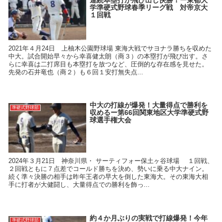
連続本塁打が飛び出し快勝！ー東都大
学準硬式野球春季リーグ戦 対帝京大
１回戦
2021年４月24日 上柚木公園野球場 東海大戦でサヨナラ勝ちを収めた
中大。試合開始早々から幸喜健太朗（商３）の本塁打が飛び出す。さ
らに幸喜は二打席目も本塁打を放つなど、圧倒的な存在感を見せた。
先発の石井竜也（商２）も６回１安打無失点...
中大の打線が爆発！大量得点で勝利を
準硬式野球部
収めるー第66回関東地区大学準硬式野
球選手権大会
2024年３月21日 神奈川県・ サーティフォー保土ヶ谷球場 １回戦、
２回戦ともに７点差でコールド勝ちを決め、勢いに乗る中大ナイン。
続く準々決勝の相手は昨年王者の早大を倒した東海大。その東海大相
手に打者が大健闘し、大量得点での勝利を飾っ...
約４か月ぶりの実戦で打線爆発！今年
準硬式野球部