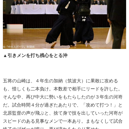
▲引きメンを打ち残心をとる沖
五将の山崎は、４年生の加納（筑波大）に果敢に攻める
も、惜しくも二本負け。本数差で相手にリードを許した。
そんな中、再び中大に勢いをもたらしたのが３年生の河嵜
だ。試合時間４分が過ぎたあたりで、「攻めて打つ！」と
北原監督の声が飛ぶと、捨て身で技を出していった河嵜が
スピードのある見事なメンで一本あり。まもなくして試合