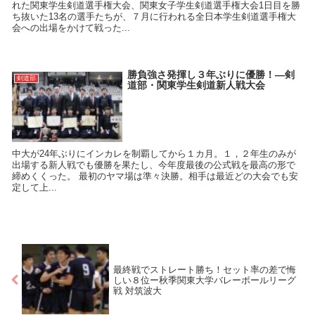
れた関東学生剣道選手権大会、関東女子学生剣道選手権大会1日目を勝
ち抜いた13名の選手たちが、７月に行われる全日本学生剣道選手権大
会への出場をかけて戦った...
勝負強さ発揮し３年ぶりに優勝！―剣
剣道部
道部・関東学生剣道新人戦大会
中大が24年ぶりにインカレを制覇してから１カ月。１，２年生のみが
出場する新人戦でも優勝を果たし、今年度最後の公式戦を最高の形で
締めくくった。 最初のヤマ場は準々決勝。相手は最近どの大会でも安
定して上...
最終戦でストレート勝ち！セット率の差で悔
しい８位ー秋季関東大学バレーボールリーグ
戦 対筑波大