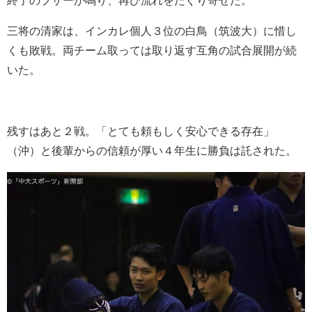
終了のブザーが鳴り、再び流れをたぐり寄せた。
三将の清家は、インカレ個人３位の白鳥（筑波大）に惜し
くも敗戦。両チーム取っては取り返す互角の試合展開が続
いた。
残すはあと２戦。「とても頼もしく安心できる存在」
（沖）と後輩からの信頼が厚い４年生に勝負は託された。