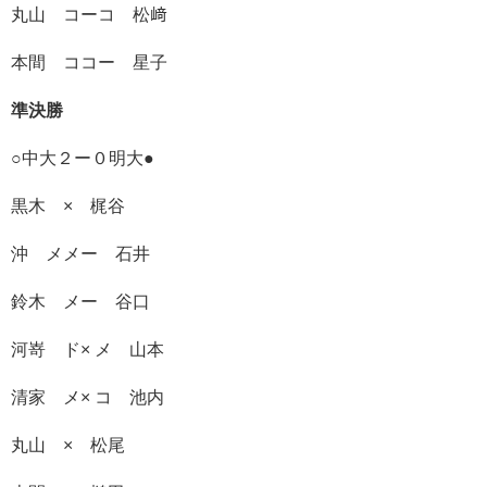
丸山 コーコ 松﨑
本間 ココー 星子
準決勝
○中大２ー０明大●
黒木 × 梶谷
沖 メメー 石井
鈴木 メー 谷口
河嵜 ド× メ 山本
清家 メ× コ 池内
丸山 × 松尾