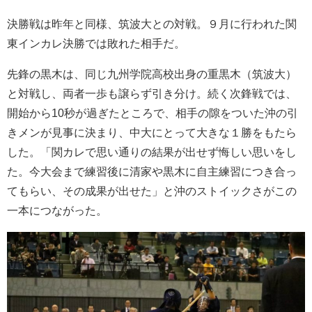
決勝戦は昨年と同様、筑波大との対戦。９月に行われた関
東インカレ決勝では敗れた相手だ。
先鋒の黒木は、同じ九州学院高校出身の重黒木（筑波大）
と対戦し、両者一歩も譲らず引き分け。続く次鋒戦では、
開始から10秒が過ぎたところで、相手の隙をついた沖の引
きメンが見事に決まり、中大にとって大きな１勝をもたら
した。「関カレで思い通りの結果が出せず悔しい思いをし
た。今大会まで練習後に清家や黒木に自主練習につき合っ
てもらい、その成果が出せた」と沖のストイックさがこの
一本につながった。