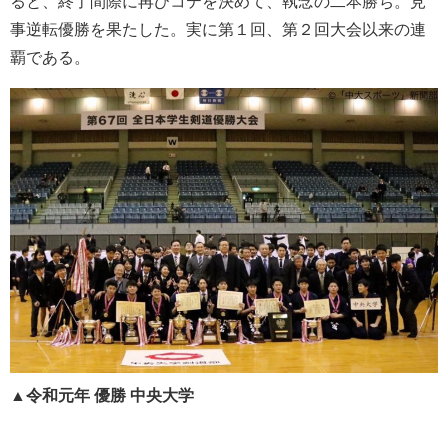
ると、終了間際に再びコテを決めて、執念の二本勝ち。見
事逆転優勝を果たした。実に第１回、第２回大会以来の連
覇である。
▲令和元年 優勝 中央大学