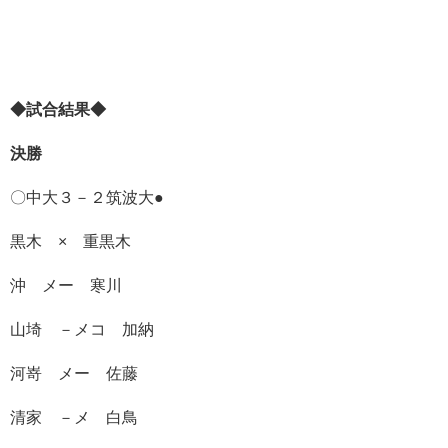
◆試合結果◆
決勝
〇中大３－２筑波大●
黒木 × 重黒木
沖 メー 寒川
山埼 －メコ 加納
河嵜 メー 佐藤
清家 －メ 白鳥