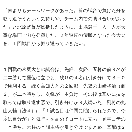
「何よりもチームワークがあった。前の試合で負けた分を
取り返そうという気持ちや、チーム内での助け合いがあっ
た」と北原監督が総括したように、出場選手一人一人が大
事な場面で力を発揮した。２年連続の優勝となった今大会
を、１回戦目から振り返っていきたい。
１回戦の常葉大との試合は、先鋒、次鋒、五将の前３名が
二本勝ちで優位に立つと、残りの４名は引き分けて３－０
で勝利する。続く高知大との２回戦。先鋒の山崎将治（商
２）が二本勝ちし、次鋒が一本負け。その後は互いに技を
取っては取り返す形で、引き分けが３人続いた。副将の丸
山大輔（法４）は「１試合目は仲間に助けられたので、今
度は自分が」と気持ちを高めてコートに立ち、見事コテの
一本勝ち。大将の本間主将が引き分けでまとめ、軍配は２