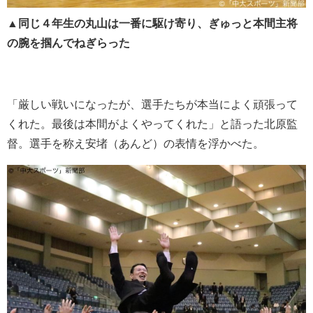
▲同じ４年生の丸山は一番に駆け寄り、ぎゅっと本間主将
の腕を掴んでねぎらった
「厳しい戦いになったが、選手たちが本当によく頑張って
くれた。最後は本間がよくやってくれた」と語った北原監
督。選手を称え安堵（あんど）の表情を浮かべた。