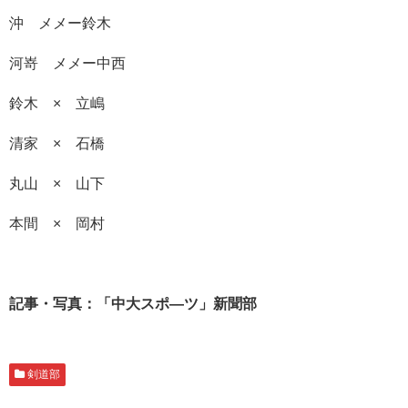
沖 メメー鈴木
河嵜 メメー中西
鈴木 × 立嶋
清家 × 石橋
丸山 × 山下
本間 × 岡村
記事・写真：「中大スポ―ツ」新聞部
剣道部