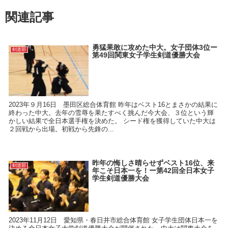
関連記事
勇猛果敢に攻めた中大。女子団体3位ー
剣道部
第49回関東女子学生剣道優勝大会
2023年９月16日 墨田区総合体育館 昨年はベスト16とまさかの結果に
終わった中大。去年の雪辱を果たすべく挑んだ今大会、３位という輝
かしい結果で全日本選手権を決めた。 シード権を獲得していた中大は
２回戦から出場。初戦から先鋒の...
昨年の悔しさ晴らせずベスト16位、来
剣道部
年こそ日本一を！ー第42回全日本女子
学生剣道優勝大会
2023年11月12日 愛知県・春日井市総合体育館 女子学生団体日本一を