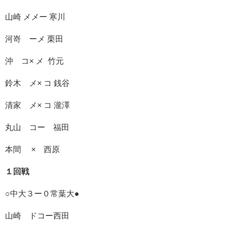
山崎 メメー 寒川
河嵜 ーメ 栗田
沖 コ× メ 竹元
鈴木 メ× コ 銭谷
清家 メ× コ 瀧澤
丸山 コー 福田
本間 × 西原
１回戦
○中大３ー０常葉大●
山崎 ドコー西田