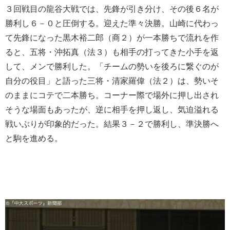
３回戦目の龍谷大戦では、先鋒が引き分け、その後６名が
勝利し６－０と圧倒する。迎えた準々決勝。山崎に代わっ
て先鋒になった黒木裕二郎（商２）が一本勝ちで流れを作
ると、五将・沖拓真（法３）も相手の打ってきた小手を返
して、メンで勝利した。「チームの勢いを後ろに繋ぐのが
自分の役目」と語った三将・清家羅偉（法２）は、勢いそ
のままにコテで二本勝ち。コーナー際で場外に押し出され
そうな場面もあったが、逆に相手を押し返し、気迫溢れる
戦いぶりが印象的だった。結果３－２で勝利し、準決勝へ
と駒を進める。