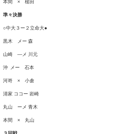
本間 × 槌田
準々決勝
○中大３ー２立命大●
黒木 メー 森
山崎 ―メ 川元
沖 メー 石本
河嵜 × 小倉
清家 ココー 岩崎
丸山 ーメ 青木
本間 × 丸山
３回戦