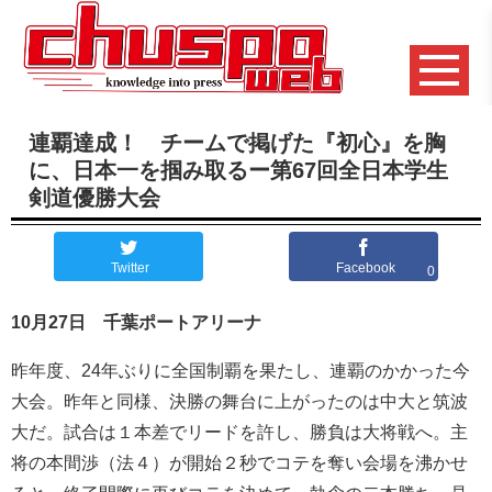
連覇達成！ チームで掲げた『初心』を胸
に、日本一を掴み取るー第67回全日本学生
剣道優勝大会
Twitter
Facebook
0
10月27日 千葉ポ
ートアリーナ
昨年度、24年ぶりに全国制覇を果たし、連覇のかかった今
大会。昨年と同様、決勝の舞台に上がったのは中大と筑波
大だ。試合は１本差でリードを許し、勝負は大将戦へ。主
将の本間渉（法４）が開始２秒でコテを奪い会場を沸かせ