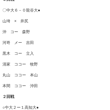
〇中大６－０龍谷大●
山埼 × 井尻
沖 コー 森野
河嵜 メー 吉田
黒木 コー 立入
清家 ココー 牧野
丸山 ココー 本山
本間 ココー 沖田
２回戦
○中大２ー１高知大●