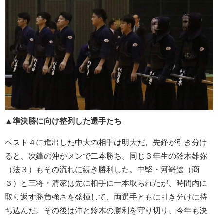
▲準決勝に向け整列した選手たち
ベスト４に進出した中大の相手は明大だ。先鋒が引き分け
ると、次鋒の沖がメンで二本勝ち。同じ３年生の鈴木雄弥
（法３）もその流れに続き勝利した。中堅・河嵜遼（商
３）と三将・清家は先に相手に一本取られたが、時間内に
取り返す勝負強さを発揮して、両選手ともに引き分けに持
ち込んだ。その後は沖と鈴木の勝利を守り切り、今年も決