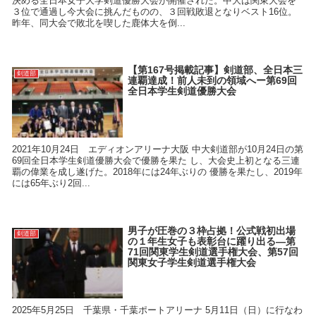
決める全日本女子大学剣道優勝大会が開催された。中大は関東大会を
３位で通過し今大会に挑んだものの、３回戦敗退となりベスト16位。
昨年、同大会で敗北を喫した鹿体大を倒...
【第167号掲載記事】剣道部、全日本三
剣道部
連覇達成！前人未到の領域へー第69回
全日本学生剣道優勝大会
2021年10月24日 エディオンアリーナ大阪 中大剣道部が10月24日の第
69回全日本学生剣道優勝大会で優勝を果た し、大会史上初となる三連
覇の偉業を成し遂げた。2018年には24年ぶりの 優勝を果たし、2019年
には65年ぶり2回...
男子が圧巻の３枠占拠！公式戦初出場
剣道部
の１年生女子も表彰台に躍り出る―第
71回関東学生剣道選手権大会、第57回
関東女子学生剣道選手権大会
2025年5月25日 千葉県・千葉ポートアリーナ 5月11日（日）に行なわ