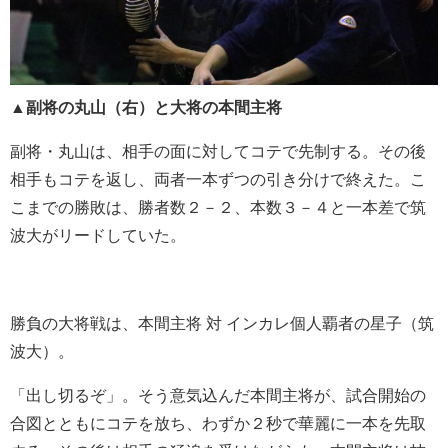
▲副将の丸山（右）と大将の本間主将
副将・丸山は、相手の面に対してコテで先制する。その後
相手もコテを返し、両者一本ずつの引き分けで終えた。こ
こまでの勝敗は、勝者数２－２、本数３－４と一本差で筑
波大がリードしていた。
勝負の大将戦は、本間主将 対 インカレ個人覇者の星子（筑
波大）。
「出し切るぞ」。そう意気込んだ本間主将が、試合開始の
合図とともにコテを放ち、わずか２秒で華麗に一本を先取