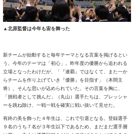
▲北原監督は今年も宙を舞った
新チームが始動すると毎年テーマとなる言葉を掲げるとい
う。今年のテーマは「初心」。昨年度の優勝から追われる
立場となったわけだが、「『連覇』ではなくて、また一か
らチームを作り上げていき『優勝』を目指す」（本間主
将）。そんな思いが込められていた。その言葉を胸に、
「挑戦者として挑んだ」（丸山）選手たちは、プレッシャ
ーを跳ね除け、一戦一戦を確実に戦い抜いて見せた。
有終の美を飾った４年生は、これで引退となる。登録選手
９名のうち７名が３年生以下であるため、まだまだ選手層