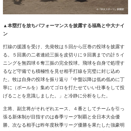
▲
本塁打を放ちパフォーマンスを披露する福島と中大ナイ
ン
打線の援護を受け、先発牧は５回から圧巻の投球を披露す
る。５回裏の二者連続三振を皮切りに９回裏までの計５イ
ニングを無四球６奪三振の完全投球。飛球を自身で処理す
るなど守備でも積極性を見せ相手打線を完璧に封じ込め
た。牧は自身の投球を振り返り「中盤以降は低め低めに丁
寧に（ボールを）集めてゴロを打たせていい仕事をして投
げることを意識しました。」と冷静に分析をした。
主将、副主将がそれぞれエース、４番としてチームを引っ
張る新体制が目指すのは春季リーグ制覇と全日本大会優
勝。次なる相手は昨年度秋季リーグ優勝を果たした強豪明