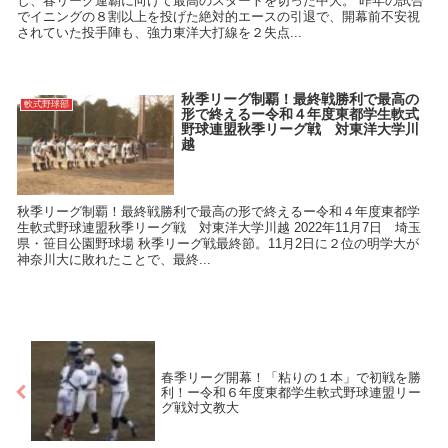
し、春リーグ連覇に向けて最高のスタートを切った中大。 昨年の試合
でイニングの８割以上を投げた絶対的エースの引退で、開幕前不安視
されていた投手陣も、強力東洋大打線を２失点...
秋季リーグ制覇！最終戦勝利で最高の
軟式野球部
形で終えるー令和４年度東都学生軟式
野球連盟秋季リーグ戦 対東洋大学川
越
秋季リーグ制覇！最終戦勝利で最高の形で終えるー令和４年度東都学
生軟式野球連盟秋季リーグ戦 対東洋大学川越 2022年11月7日 埼玉
県・笹目公園野球場 秋季リーグ戦最終節。11月2日に２位の明学大が
神奈川大に敗れたことで、最終...
春季リーグ開幕！「粘りの１本」で初戦を勝
利！ー令和６年度東都学生軟式野球連盟リー
グ戦対文教大