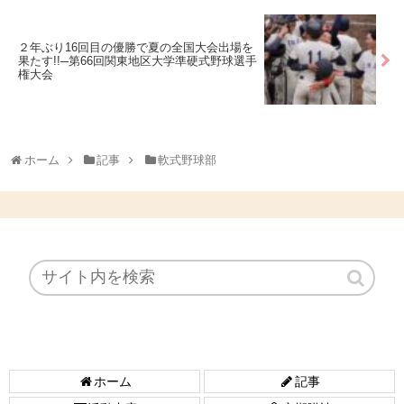
２年ぶり16回目の優勝で夏の全国大会出場を
果たす!!─第66回関東地区大学準硬式野球選手
権大会
ホーム
記事
軟式野球部
ホーム
記事