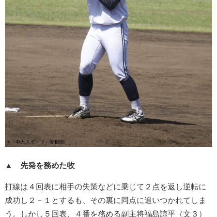
▲
先発を務めた牧
打線は４回表に相手の失策などに乗じて２点を返し逆転に
成功し２－１とするも、その裏に同点に追いつかれてしま
う。しかし５回表、４番を務める副主将福島諒平（文３）