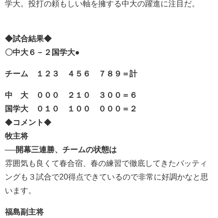
学大。投打の頼もしい軸を擁する中大の躍進に注目だ。
◆試合結果◆
〇中大６－２国学大●
チーム １２３ ４５６ ７８９＝計
中 大 ０００ ２１０ ３００＝６
国学大 ０１０ １００ ０００＝２
◆
コメント
◆
牧主将
──開幕三連勝、チームの状態は
雰囲気も良くて春合宿、春の練習で徹底してきたバッティ
ングも３試合で20得点できているので非常に好調かなと思
います。
福島副主将