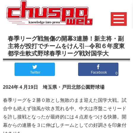
春季リーグ戦無傷の開幕3連勝！新主将・副
主将が投打でチームをけん引─令和６年度東
都学生軟式野球春季リーグ戦対国学大
Twitter
Facebook
0
2024年４月19日 埼玉県・戸田北部公園野球場
春季リーグを２勝０敗とし無敗のまま迎えた国学大戦。試
合中も絶えず強風が吹き荒れる中、中大は序盤こそリード
を許し接戦となったが最終的には４点差をつける快勝。開
幕からの連勝を３に伸ばしチームとしての好調さを印象付