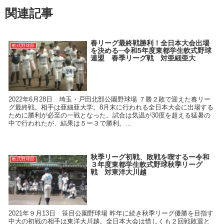
関連記事
春リーグ最終戦勝利！全日本大会出場
軟式野球部
を決める─令和5年度東都学生軟式野球
連盟 春季リーグ戦 対亜細亜大
2022年6月28日 埼玉・戸田北部公園野球場 ７勝２敗で迎えた春リー
グ最終戦。相手は亜細亜大学。8月末に行われる全日本大会に出場する
ために勝利が必至の一戦となった。試合は気温が30度を超える猛暑の
中で行われたが、結果は５ー３で勝利。...
秋季リーグ初戦、敗戦を喫するー令和
軟式野球部
３年度東都学生軟式野球秋季リーグ
戦 対東洋大川越
2021年９月13日 笹目公園野球場 昨年に続き秋季リーグ優勝を目指す
中大の初戦の相手は東洋大川越。全日本大会は惜しくも２回戦敗退と