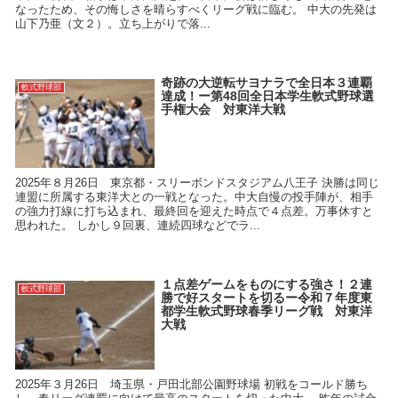
なったため、その悔しさを晴らすべくリーグ戦に臨む。 中大の先発は
山下乃亜（文２）。立ち上がりで落...
奇跡の大逆転サヨナラで全日本３連覇
軟式野球部
達成！ー第48回全日本学生軟式野球選
手権大会 対東洋大戦
2025年８月26日 東京都・スリーボンドスタジアム八王子 決勝は同じ
連盟に所属する東洋大との一戦となった。中大自慢の投手陣が、相手
の強力打線に打ち込まれ、最終回を迎えた時点で４点差。万事休すと
思われた。 しかし９回裏、連続四球などでラ...
１点差ゲームをものにする強さ！２連
軟式野球部
勝で好スタートを切るー令和７年度東
都学生軟式野球春季リーグ戦 対東洋
大戦
2025年３月26日 埼玉県・戸田北部公園野球場 初戦をコールド勝ち