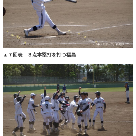
▲
７回表 ３点本塁打を打つ福島