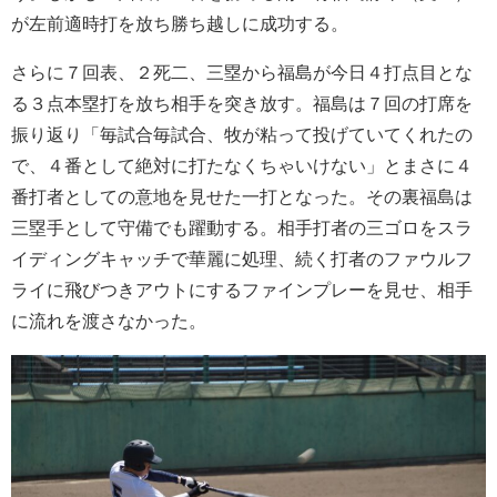
が左前適時打を放ち勝ち越しに成功する。
さらに７回表、２死二、三塁から福島が今日４打点目とな
る３点本塁打を放ち相手を突き放す。福島は７回の打席を
振り返り「毎試合毎試合、牧が粘って投げていてくれたの
で、４番として絶対に打たなくちゃいけない」とまさに４
番打者としての意地を見せた一打となった。その裏福島は
三塁手として守備でも躍動する。相手打者の三ゴロをスラ
イディングキャッチで華麗に処理、続く打者のファウルフ
ライに飛びつきアウトにするファインプレーを見せ、相手
に流れを渡さなかった。