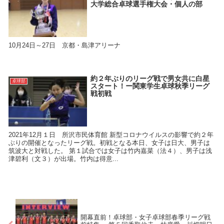
大学総合卓球選手権大会・個人の部
10月24日～27日 京都・島津アリーナ
約２年ぶりのリーグ戦で男女共に白星
卓球部
スタート！ー関東学生卓球秋季リーグ
戦初戦
2021年12月１日 所沢市民体育館 新型コロナウイルスの影響で約２年
ぶりの開催となったリーグ戦。初戦となる本日、女子は日大、男子は
筑波大と対戦した。 第１試合では女子は竹内嘉菜（法４）、男子は浅
津碧利（文３）が出場。竹内は得意...
開幕直前！卓球部・女子卓球部春季リーグ戦