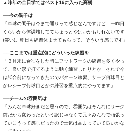
▲昨年の全日学ではベスト16に入った高橋
──今の調子は
「卓球の調子は今まで通りって感じなんですけど、一昨日
くらいから体調壊しててちょっとやばいかもしれないです
(笑い)。昨日も練習休ませてもらって、そういう感じです」
──ここまでは重点的にどういった練習を
「３月末に合宿をした時にフットワークの練習を多くやっ
て、良い形で打てるように動く練習したりとか、それで今
は試合前になってきたのでパターン練習、サーブ何球目と
かレシーブ何球目とかの練習を重点的にやってます」
──チームの雰囲気は
「みんな卓球好きだと思うので、雰囲気はそんなにリーグ
前だから変わったという訳じゃなくて元々みんなで頑張っ
ていこうって感じだったので士気は高まっていて良いかな