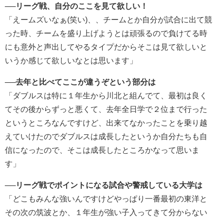
──リーグ戦、自分のここを見て欲しい！
「えームズいなぁ(笑い)、、チームとか自分が試合に出て競
った時、チームを盛り上げようとは頑張るので負けてる時
にも意外と声出してやるタイプだからそこは見て欲しいと
いうか感じて欲しいなとは思います」
──去年と比べてここが違うぞという部分は
「ダブルスは特に１年生から川北と組んでて、最初は良く
てその後からずっと悪くて、去年全日学で２位まで行った
というところなんですけど、出来てなかったことを乗り越
えていけたのでダブルスは成長したというか自分たちも自
信になったので、そこは成長したところかなって思いま
す」
──リーグ戦でポイントになる試合や警戒している大学は
「どこもみんな強いんですけどやっぱり一番最初の東洋と
その次の筑波とか、１年生が強い子入ってきて分からない