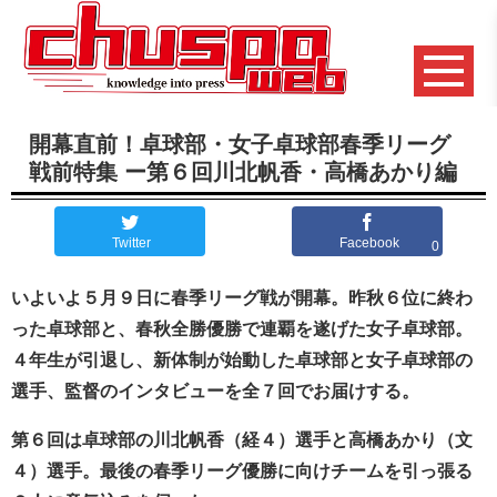
開幕直前！卓球部・女子卓球部春季リーグ
戦前特集 ー第６回川北帆香・高橋あかり編
Twitter
Facebook
0
いよいよ５月９日に春季リーグ戦が開幕。昨秋６位に終わ
った卓球部と、春秋全勝優勝で連覇を遂げた女子卓球部。
４年生が引退し、新体制が始動した卓球部と女子卓球部の
選手、監督のインタビューを全７回でお届けする。
第６回は卓球部の川北帆香
（経４
）選手と高橋あかり（文
４）選手。最後の春季リーグ優勝に向けチームを引っ張る