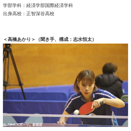
学部学科：経済学部国際経済学科
出身高校：正智深谷高校
＜高橋あかり＞（聞き手、構成：志水恒太）