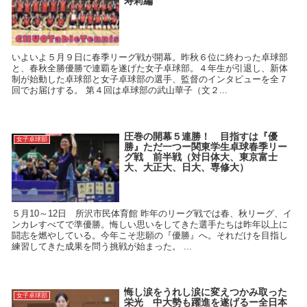
寿莉編
いよいよ５月９日に春季リーグ戦が開幕。昨秋６位に終わった卓球部
と、春秋全勝優勝で連覇を遂げた女子卓球部。４年生が引退し、新体
制が始動した卓球部と女子卓球部の選手、監督のインタビューを全７
回でお届けする。 第４回は卓球部の武山華子（文２...
圧巻の開幕５連勝！ 目指すは『優
女子卓球部
勝』ただ一つー関東学生卓球春季リー
グ戦 前半戦（対日体大、東京富士
大、大正大、日大、専修大）
５月10～12日 所沢市民体育館 昨年のリーグ戦では春、秋リーグ、イ
ンカレすべてで準優勝。悔しい思いをしてきた選手たちは昨年以上に
闘志を燃やしている。今年こそ悲願の『優勝』へ。それだけを目指し
練習してきた成果を問う挑戦が始まった。 ...
悔し涙をうれし涙に変えつかみ取った
女子卓球部
栄光 中大勢も躍進を遂げるー全日本