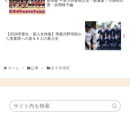
前特集 ー第５回香取位圭・枝廣愛・川畑明日
香・吉岡桜子編
【2024卒業生・新入生特集】準硬式野球部か
ら実業団への道＆８人の新入生
ホーム
記事
女子卓球部