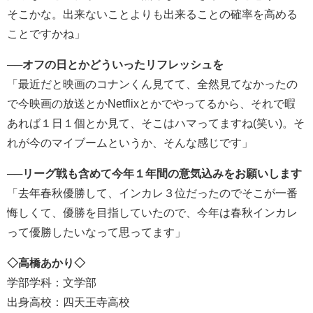
そこかな。出来ないことよりも出来ることの確率を高める
ことですかね」
──オフの日とかどういったリフレッシュを
「最近だと映画のコナンくん見てて、全然見てなかったの
で今映画の放送とかNetflixとかでやってるから、それで暇
あれば１日１個とか見て、そこはハマってますね(笑い)。そ
れが今のマイブームというか、そんな感じです」
──リーグ戦も含めて今年１年間の意気込みをお願いします
「去年春秋優勝して、インカレ３位だったのでそこが一番
悔しくて、優勝を目指していたので、今年は春秋インカレ
って優勝したいなって思ってます」
◇高橋あかり
◇
学部学科：文学部
出身高校：四天王寺高校