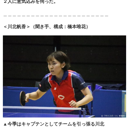
２人に意気込みを伺った。
＿＿＿＿＿＿＿＿＿＿＿＿＿＿＿＿＿＿＿＿＿＿＿
＜川北帆香＞（聞き手、構成：橋本唯花）
▲今季はキャプテンとしてチームを引っ張る川北