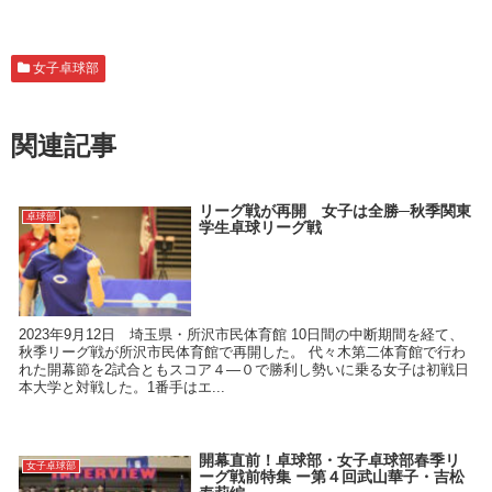
女子卓球部
関連記事
リーグ戦が再開 女子は全勝─秋季関東
卓球部
学生卓球リーグ戦
2023年9月12日 埼玉県・所沢市民体育館 10日間の中断期間を経て、
秋季リーグ戦が所沢市民体育館で再開した。 代々木第二体育館で行わ
れた開幕節を2試合ともスコア４―０で勝利し勢いに乗る女子は初戦日
本大学と対戦した。1番手はエ...
開幕直前！卓球部・女子卓球部春季リ
女子卓球部
ーグ戦前特集 ー第４回武山華子・吉松