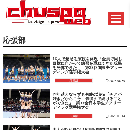
応援部
16人で魅せる演技を体現「全員で同じ
目標に向かって練習を重ねてきた成果
を発揮できた 」─第28回関東チアリー
ディング選手権大会
応援部
2026.06.30
昨年越えならずも有終の演技「チアが
好きだからこそ、最後まで続けること
ができた」─第37全日本学生チアリー
ディング選手権大会
応援部
2026.01.14
中大がDIVISION1応援団部門で見事３