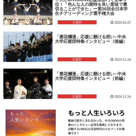
位！「色んな人の期待を良い意味で裏
切ることができた」ー第36回全日本学
生チアリーディング選手権大会
応援部
2025.01.07
「應花爛漫」応援に懸ける想い─中央
大学応援団特集インタビュー（後編）
応援部
2024.11.19
「應花爛漫」応援に懸ける想い─中央
大学応援団特集インタビュー（前編）
応援部
2024.11.14