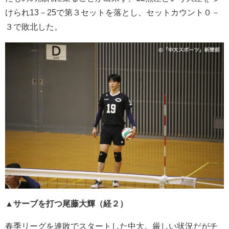
けられ13－25で第３セットを落とし、セットカウント０－
３で敗北した。
▲サーブを打つ尾藤大輝（経２）
春季リーグを連敗でスタートした中大。厳しい状況だがチ