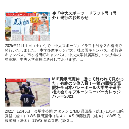
◆「中大スポーツ」ドラフト号（号
「中大スポーツ」新聞部
外）発行のお知らせ
2025年11月１日（土）付で「中大スポーツ」ドラフト号を２面構成で
発行いたしました。 本学多摩キャンパス、後楽園キャンパス、茗荷谷
キャンパス、市ヶ谷田町キャンパス、中央大学付属高校、中央大学杉
並高校、中央大学高校に送付しております。...
MIP賞鍬田憲伸「勝って終われて良かっ
バレーボール部
た」有終の３位入賞！―第74回秩父宮
賜杯全日本バレーボール大学男子選手
権大会ミキプルーンスーパーカレッジ
バレー2021
2021年12月5日 会場非公開 スタメン 17MB 澤田晶（総１) 18OP 山﨑
真裕（総１) ３WS 鍬田憲伸（法４） ４S 伊藤洸貴（経４） ８WS 佐
藤篤裕（法３） 11WS 藤原直也（経２...