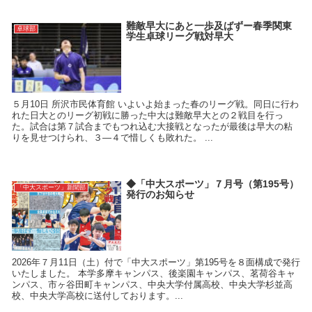
難敵早大にあと一歩及ばずー春季関東
卓球部
学生卓球リーグ戦対早大
５月10日 所沢市民体育館 いよいよ始まった春のリーグ戦。同日に行わ
れた日大とのリーグ初戦に勝った中大は難敵早大との２戦目を行っ
た。試合は第７試合までもつれ込む大接戦となったが最後は早大の粘
りを見せつけられ、３―４で惜しくも敗れた。 ...
◆「中大スポーツ」７月号（第195号）
「中大スポーツ」新聞部
発行のお知らせ
2026年７月11日（土）付で「中大スポーツ」第195号を８面構成で発行
いたしました。 本学多摩キャンパス、後楽園キャンパス、茗荷谷キャ
ンパス、市ヶ谷田町キャンパス、中央大学付属高校、中央大学杉並高
校、中央大学高校に送付しております。...