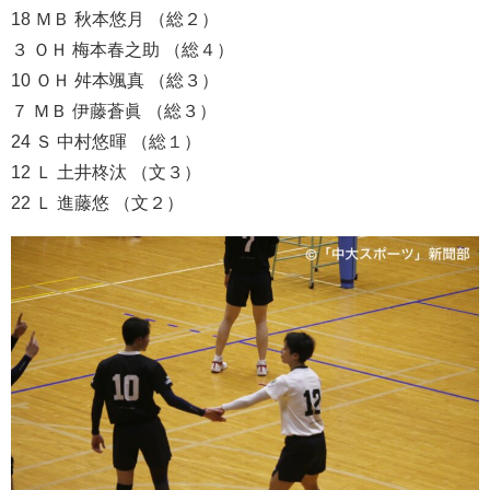
18 ＭＢ 秋本悠月 （総２）
３ ＯＨ 梅本春之助 （総４）
10 ＯＨ 舛本颯真 （総３）
７ ＭＢ 伊藤蒼眞 （総３）
24 Ｓ 中村悠暉 （総１）
12 Ｌ 土井柊汰 （文３）
22 Ｌ 進藤悠 （文２）