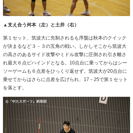
▲支え合う舛本（左）と土井（右）
第１セット、筑波大に先制されるも序盤は秋本のクイック
が決まるなど３－３の互角の戦い。しかしそこから筑波大
の高さのあるサイド攻撃やミドル攻撃に圧倒され引き離さ
れ最大６点ビハインドとなる。10点台に乗ってからはシー
ソーゲームも６点差をひっくり返せず。筑波大が20点台に
乗せてからはさらに点差を広げられ、17－25で第１セット
を落とす。