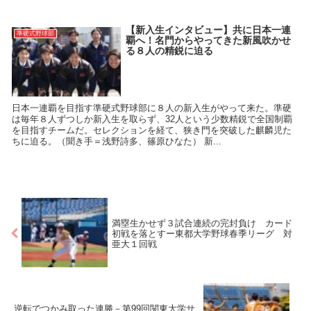
【新入生インタビュー】共に日本一連
準硬式野球部
覇へ！名門からやってきた新風吹かせ
る８人の精鋭に迫る
日本一連覇を目指す準硬式野球部に８人の新入生がやって来た。準硬
は毎年８人ずつしか新入生を取らず、32人という少数精鋭で全国制覇
を目指すチームだ。セレクションを経て、狭き門を突破した麒麟児た
ちに迫る。（聞き手＝浅野詩多、篠原ひなた） 新...
満塁生かせず３試合連続の完封負け カード
初戦を落とすー東都大学野球春季リーグ 対
亜大１回戦
逆転でつかみ取った連勝－第99回関東大学サ