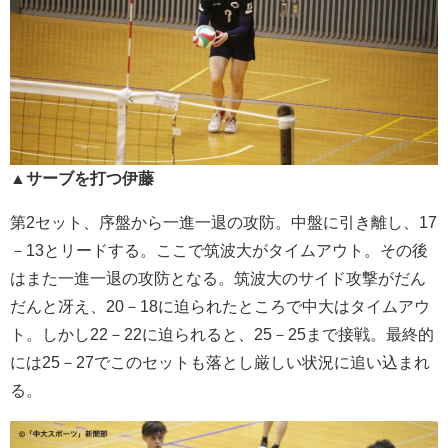
▲サーブを打つ伊藤
第2セット、序盤から一進一退の攻防。中盤に引き離し、17
－13とリードする。ここで筑波大がタイムアウト。その後
はまた一進一退の攻防となる。筑波大のサイド攻撃がだん
だんと冴え、20－18に迫られたところで中大はタイムアウ
ト。しかし22－22に迫られると、25－25まで接戦。最終的
には25－27でこのセットも落とし厳しい状況に追い込まれ
る。