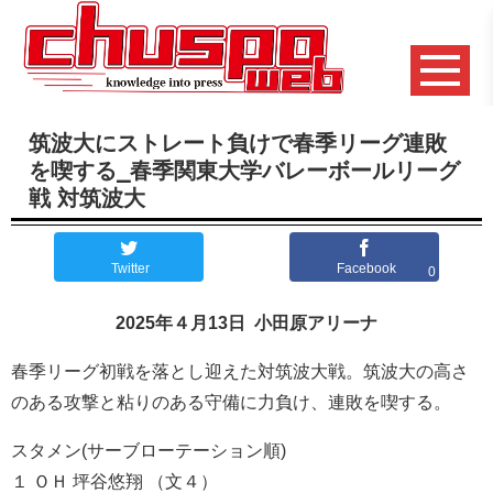
筑波大にストレート負けで春季リーグ連敗
を喫する⎯春季関東大学バレーボールリーグ
戦 対筑波大
Twitter
Facebook
0
2025年４月13日 小田原アリーナ
春季リーグ初戦を落とし迎えた対筑波大戦。筑波大の高さ
のある攻撃と粘りのある守備に力負け、連敗を喫する。
スタメン(サーブローテーション順)
１ ＯＨ 坪谷悠翔 （文４）