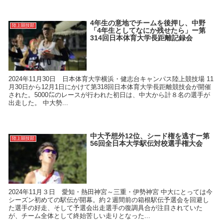
4年生の意地でチームを後押し、中野
陸上競技部
「4年生としてなにか残せたら」ー第
314回日本体育大学長距離記録会
2024年11月30日 日本体育大学横浜・健志台キャンパス陸上競技場 11
月30日から12月1日にかけて第318回日本体育大学長距離競技会が開催
された。5000㍍のレースが行われた初日は、中大から計８名の選手が
出走した。 中大勢...
中大予想外12位、シード権を逃すー第
陸上競技部
56回全日本大学駅伝対校選手権大会
2024年11月３日 愛知・熱田神宮～三重・伊勢神宮 中大にとっては今
シーズン初めての駅伝が開幕。約２週間前の箱根駅伝予選会を回避し
た選手の好走、そして予選会出走選手の復調具合が注目されていた
が、チーム全体として終始苦しい走りとなった...