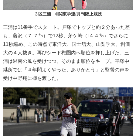
３区三浦 ©関東学連/月刊陸上競技
三浦は11番手でスタート。戸塚でトップと約２分あった差
も、藤沢（７.７㌔）で12秒、茅ケ崎（14.４㌔）でさらに
11秒縮め、この時点で東洋大、国士舘大、山梨学大、創価
大の４人抜き。再びシード権圏内へ順位を押し上げた。三
浦は湘南の風を受けつつ、そのまま順位をキープ。平塚中
継所では「４年間よくやった、ありがとう」と監督の声を
受け中野翔に襷を渡した。