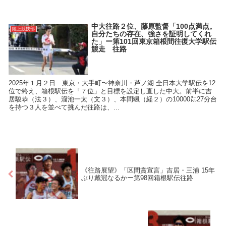
中大往路２位、藤原監督「100点満点。
陸上競技部
自分たちの存在、強さを証明してくれ
た」ー第101回東京箱根間往復大学駅伝
競走 往路
2025年１月２日 東京・大手町〜神奈川・芦ノ湖 全日本大学駅伝を12
位で終え、箱根駅伝を「７位」と目標を設定し直した中大。前半に吉
居駿恭（法３）、溜池一太（文３）、本間颯（経２）の10000㍍27分台
を持つ３人を並べて挑んだ往路は、...
《往路展望》「区間賞宣言」吉居・三浦 15年
ぶり戴冠なるかー第98回箱根駅伝往路