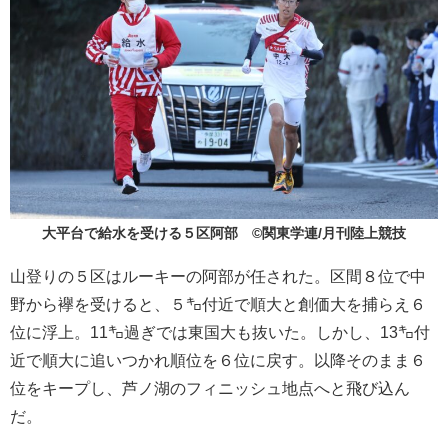
大平台で給水を受ける５区阿部 ©関東学連/月刊陸上競技
山登りの５区はルーキーの阿部が任された。区間８位で中
野から襷を受けると、５㌔付近で順大と創価大を捕らえ６
位に浮上。11㌔過ぎでは東国大も抜いた。しかし、13㌔付
近で順大に追いつかれ順位を６位に戻す。以降そのまま６
位をキープし、芦ノ湖のフィニッシュ地点へと飛び込ん
だ。