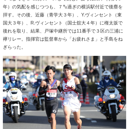
年）の気配を感じつつも、７㌔過ぎの横浜駅付近で後塵を
拝す。その後、近藤（青学大３年）、Y.ヴィンセント（東
国大３年）、R.ヴィンセント（国士舘大４年）に権太坂で
後れを取り、結果、戸塚中継所では11番手で３区の三浦に
襷リレー。指揮官は監督車から「お疲れさま」と手島をね
ぎらった。