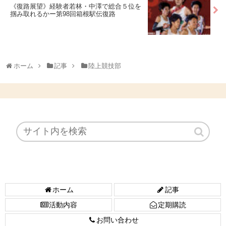
《復路展望》経験者若林・中澤で総合５位を
掴み取れるかー第98回箱根駅伝復路
ホーム
記事
陸上競技部
ホーム
記事
活動内容
定期購読
お問い合わせ