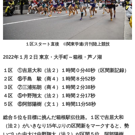
１区スタート直後 ©関東学連/月刊陸上競技
2022年１月２日 東京・大手町～箱根・芦ノ湖
１区 ①吉居大和（法２）１時間０分40秒（区間新記録）
２区 ⑮手島 駿（商４）１時間８分52秒
３区 ⑦三浦拓朗（商４）１時間２分38秒
４区 ⑤中野翔太（法２）１時間２分17秒
５区 ⑥阿部陽樹（文１）１時間11分58秒
総合５位を目標に挑んだ箱根駅伝往路。１区で吉居大和
（法２）がいきなり15年ぶりの区間新をマークすると、勢
いづいた中大は中野翔太（法２）が区間５位、阿部陽樹