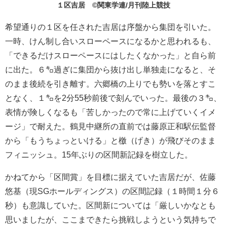
１区吉居 ©関東学連/月刊陸上競技
希望通りの１区を任された吉居は序盤から集団を引いた。
一時、けん制し合いスローペースになるかと思われるも、
「できるだけスローペースにはしたくなかった」と自ら前
に出た。６㌔過ぎに集団から抜け出し単独走になると、そ
のまま後続を引き離す。六郷橋の上りでも勢いを落とすこ
となく、１㌔を2分55秒前後で刻んでいった。最後の３㌔、
表情が険しくなるも「苦しかったので常に上げていくイメ
ージ」で耐えた。鶴見中継所の直前では藤原正和駅伝監督
から「もうちょっといける」と檄（げき）が飛びそのまま
フィニッシュ。15年ぶりの区間新記録を樹立した。
かねてから「区間賞」を目標に据えていた吉居だが、佐藤
悠基（現SGホールディングス）の区間記録（１時間１分６
秒）も意識していた。区間新については「厳しいかなとも
思いましたが、ここまできたら挑戦しようという気持ちで