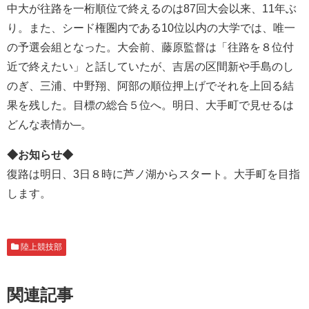
中大が往路を一桁順位で終えるのは87回大会以来、11年ぶ
り。また、シード権圏内である10位以内の大学では、唯一
の予選会組となった。大会前、藤原監督は「往路を８位付
近で終えたい」と話していたが、吉居の区間新や手島のし
のぎ、三浦、中野翔、阿部の順位押上げでそれを上回る結
果を残した。目標の総合５位へ。明日、大手町で見せるは
どんな表情か─。
◆お知らせ◆
復路は明日、3日８時に芦ノ湖からスタート。大手町を目指
します。
陸上競技部
関連記事