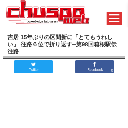
吉居 15年ぶりの区間新に「とてもうれし
い」 往路６位で折り返す─第98回箱根駅伝
往路
Twitter
Facebook
0