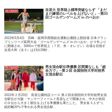
吉居大 世界陸上標準突破ならず 「まだ
陸上競技部
まだ練習のレベルを上げないと」─第33
回ゴールデンゲームズ in のべおか
2022年5月4日 宮崎・延岡市西階総合運動公園陸上競技場 日本グラン
プリシリーズ延岡大会「ゴールデンゲームズ in のべおか」が３年ぶり
に開催され、5000ｍで世界陸上（７月、米・オレゴン）出場を目指す
吉居大和（法３）は13分29秒...
男女混合駅伝準優勝 区間賞なしも「総
陸上競技部
合力で」─第２回 全国招待大学対校男
女混合駅伝
2022年２月20日 長居公園特設コース 第２回全国招待大学対校男女混
合駅伝が大阪・ヤンマーフィールド長居などで開催され、中大が前回
の６位から大きく順位を上げる準優勝を果たした。 男女各３人ずつ、
総距離20㌔で争われる男女混合駅...