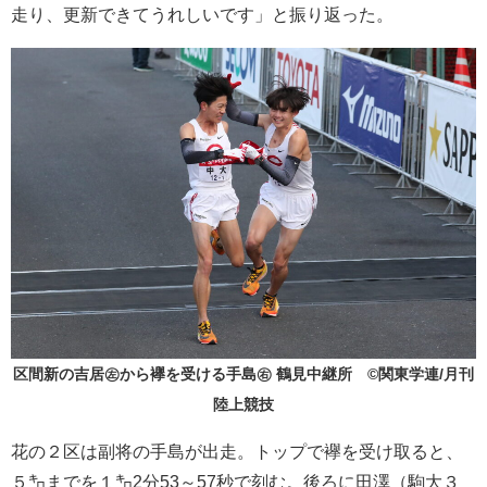
走り、更新できてうれしいです」と振り返った。
区間新の吉居㊧から襷を受ける手島㊨ 鶴見中継所 ©関東学連/月刊
陸上競技
花の２区は副将の手島が出走。トップで襷を受け取ると、
５㌔までを１㌔2分53～57秒で刻む。後ろに田澤（駒大３