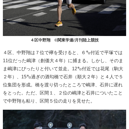
４区中野翔 ©関東学連/月刊陸上競技
４区、中野翔は７位で襷を受けると、６㌔付近で平塚では
11位だった嶋津（創価大４年）に捕まる。しかし、そのま
ま嶋津にぴったりと付いて並走。12㌔付近では花尾（駒大
２年）、15㌔過ぎの酒匂橋で石井（順大２年）と４人で５
位集団を形成。橋を渡り切ったところで嶋津、石井に遅れ
をとった。ただ、区間１、２位の嶋津と石井についたこと
で中野翔も粘り、区間５位の走りを見せた。