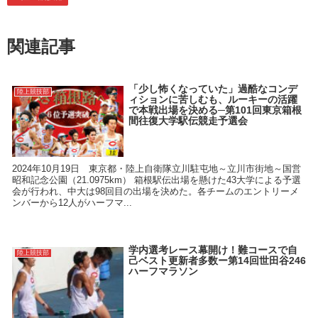
関連記事
「少し怖くなっていた」過酷なコンデ
陸上競技部
ィションに苦しむも、ルーキーの活躍
で本戦出場を決める─第101回東京箱根
間往復大学駅伝競走予選会
2024年10月19日 東京都・陸上自衛隊立川駐屯地～立川市街地～国営
昭和記念公園（21.0975km） 箱根駅伝出場を懸けた43大学による予選
会が行われ、中大は98回目の出場を決めた。各チームのエントリーメ
ンバーから12人がハーフマ...
学内選考レース幕開け！難コースで自
陸上競技部
己ベスト更新者多数ー第14回世田谷246
ハーフマラソン