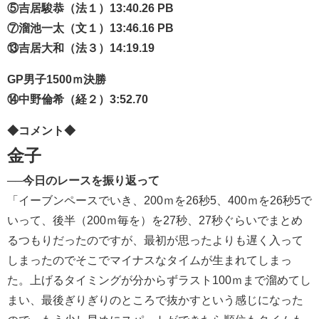
⑤吉居駿恭（法１）13:40.26 PB
⑦溜池一太（文１）13:46.16 PB
⑬吉居大和（法３）14:19.19
GP男子1500ｍ決勝
⑭中野倫希（経２）3:52.70
◆コメント◆
金子
──今日のレースを振り返って
「イーブンペースでいき、200ｍを26秒5、400ｍを26秒5で
いって、後半（200ｍ毎を）を27秒、27秒ぐらいでまとめ
るつもりだったのですが、最初が思ったよりも遅く入って
しまったのでそこでマイナスなタイムが生まれてしまっ
た。上げるタイミングが分からずラスト100ｍまで溜めてし
まい、最後ぎりぎりのところで抜かすという感じになった