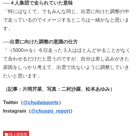
──
４人集団で走られていた意味
「特にはなくて。でもみんな同じ、出雲に向けた調整の中
で走っているのでイメージするところは一緒かなと思いま
す」
──
出雲に向けた調整の意識の仕方
「（5000ｍを）今日走った３人はほとんどやることがなく
て合わせるだけだと思うのですが、自分は差し込みがきた
原因をしっかり考えて、出雲で出ないように調整していき
たいと思います」
（記事：片岡芹菜、写真：二村沙羅、松本あゆみ）
Twitter（
@chudaisports
）
Instagram（
@chuspo_report
）
陸上競技部