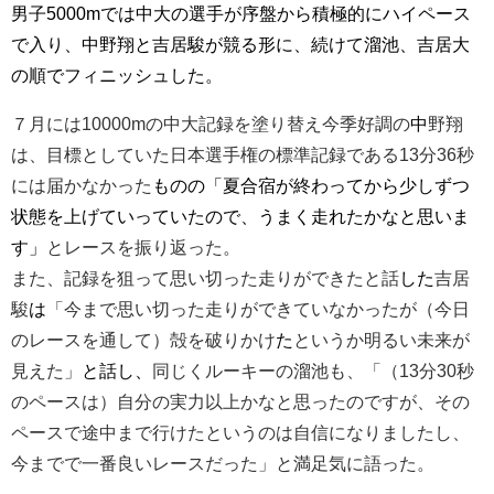
男子5000mでは中大の選手が序盤から積極的にハイペース
で入り、中野翔と吉居駿が競る形に、続けて溜池、吉居大
の順でフィニッシュした。
７月には10000mの中大記録を塗り替え今季好調の
中
野翔
は、目標としていた日本選手権の標準記録である13分36秒
には届かなかった
ものの「夏合宿が終わってから少しずつ
状態を上げていっていたので、うまく走れたかなと思いま
す」
とレースを振り返った。
また、記録を狙って思い切った走りができたと話
した
吉居
駿
は
「今まで思い切った走りができていなかったが（今日
のレースを通して）殻を破りかけ
た
というか明るい未来が
見えた」
と話し、
同じくルーキーの溜池も、「（13分30秒
のペースは）自分の実力以上かなと思ったのですが、その
ペースで途中まで行けたというのは自信になりましたし、
今までで一番良いレースだった」と満足気に語った。