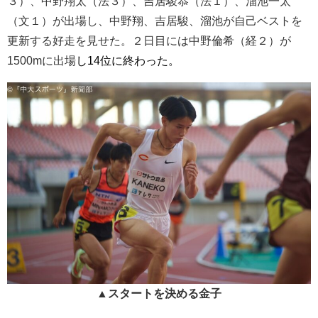
３）、中野翔太（法３）、吉居駿恭（法１）、溜池一太
（文１）が出場し、中野翔、吉居駿、溜池が自己ベストを
更新する好走を見せた。２日目には中野倫希（経２）が
1500mに出場
し14位に終わった。
▲スタートを決める金子