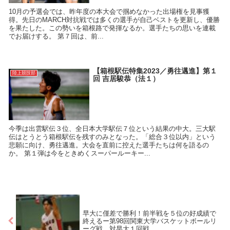
10月の予選会では、昨年度の本大会で掴めなかった出場権を見事獲
得。先日のMARCH対抗戦では多くの選手が自己ベストを更新し、優勝
を果たした。この勢いを箱根路で発揮なるか。選手たちの思いを連載
でお届けする。 第７回は、前...
【箱根駅伝特集2023／勇往邁進】第１
陸上競技部
回 吉居駿恭（法１）
今季は出雲駅伝３位、全日本大学駅伝７位という結果の中大。三大駅
伝はとうとう箱根駅伝を残すのみとなった。「総合３位以内」という
悲願に向け、勇往邁進。大会を直前に控えた選手たちは何を語るの
か。 第１弾は今をときめくスーパールーキー...
早大に僅差で勝利！前半戦を５位の好成績で
終えるー第98回関東大学バスケットボールリ
ーグ戦 対早大１回戦