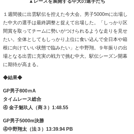
▲レースを展開する中大の選手たち
１週間後に出雲駅伝を控えた今大会。男子5000mに出場し
た中大の選手は最終調整と捉えて出場した。「しっかり区
間賞を取ってチームに勢いがつけられるような走りを見せ
たい。全体としてもしっかり上位に食い込んで全日本や箱
根に向けていい状態で臨みたい」と中野翔。９年振りの出
場となる出雲に充実の戦力で挑む中大。駅伝シーズン開幕
に期待が高まる。
◆結果◆
GP男子800ｍA
タイムレース総合
④ 金子魅玖人（商３）1:48.55
GP男子5000m決勝
④中野翔太（
法３）13:39.94 PB