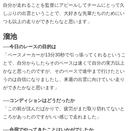
自分が走れることを監督にアピールしてチームにとって久
しぶりの出雲ということで、大好きな先輩たちのためにい
つも以上の走りができたらなと思います」
溜池
──
今日のレースの目的は
「ペースメーカーが13分30秒で引っ張ってくれるというこ
とで、自分からしたらそのペースは速くて自分の実力以上
かなと思ったのですが、そのペースで途中まで行けたとい
うのは自信になりましたし、来週の出雲に向けていい走り
ができたかなと思います」
──
コンディションはどうだったか
「この前が沈んだばかりで、疲労がまだ取り切れてないと
ころがあったのですがいい感じで走れました」
──
合宿でやってきたことはいかがでしたか