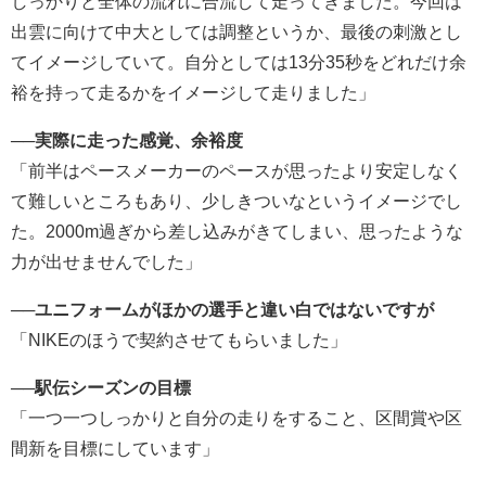
しっかりと全体の流れに合流して走ってきました。今回は
出雲に向けて中大としては調整というか、最後の刺激とし
てイメージしていて。自分としては13分35秒をどれだけ余
裕を持って走るかをイメージして走りました」
──
実際に走った感覚、余裕度
「前半はペースメーカーのペースが思ったより安定しなく
て難しいところもあり、少しきついなというイメージでし
た。2000m過ぎから差し込みがきてしまい、思ったような
力が出せませんでした」
──
ユニフォームがほかの選手と違い白ではないですが
「NIKEのほうで契約させてもらいました」
──
駅伝シーズンの目標
「一つ一つしっかりと自分の走りをすること、区間賞や区
間新を目標にしています」