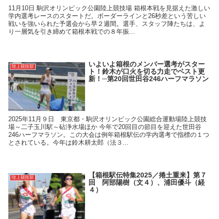
11月10日 駒沢オリンピック公園陸上競技場 箱根本戦を見据えた激しい
学内選考レースのスタートだ。ボーダーラインと26秒差という苦しい
戦いを強いられた予選会から早２週間。選手、スタッフ陣たちは、よ
り一層気を引き締めて箱根本戦での８年振...
いよいよ箱根のメンバー選考がスター
陸上競技部
ト！鈴木が口火を切る力走でベスト更
新！─第20回世田谷246ハーフマラソン
2025年11月９日 東京都・駒沢オリンピック公園総合運動場陸上競技
場～二子玉川駅～砧浄水場ほか 今年で20回目の節目を迎えた世田谷
246ハーフマラソン。この大会は例年箱根駅伝の学内選考で指標の１つ
とされている。今年は鈴木耕太郎（法３...
【箱根駅伝特集2025／捲土重来】第７
陸上競技部
回 阿部陽樹（文４）、浦田優斗（経
４）