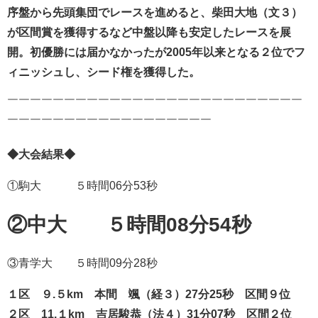
序盤から先頭集団でレースを進めると、
柴田大地（文３）
が区間賞を獲得するなど中盤以降も安定したレースを展
開。初優勝には届かなかったが
2005年以来となる２位でフ
ィニッシュし、シード権を獲得した。
￣￣￣￣￣￣￣￣￣￣￣￣￣￣￣￣￣￣￣￣￣￣￣￣￣￣
￣￣￣￣￣￣￣￣￣￣￣￣￣￣￣￣￣￣
◆大会結果◆
①駒大 ５時間06分53秒
②中大 ５時間08分54秒
③青学大 ５時間09分28秒
１区 ９.５km 本間 颯
（経３）27
分25秒 区間９位
２区 11.１km 吉居駿恭（法４）31分07秒 区間２位