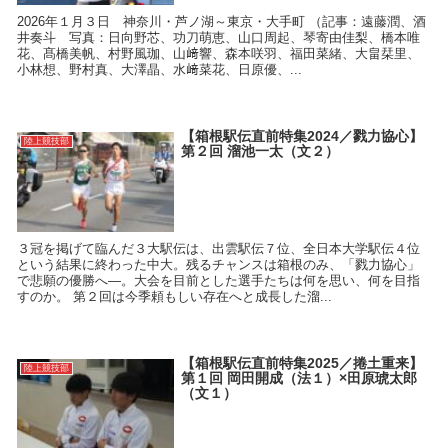
2026年１月３日 神奈川・芦ノ湖～東京・大手町 （記事：遠藤潤、酒
井奏斗 写真：日向野芯、功刀萌恵、山口周起、琴寄由佳梨、橋本唯
花、髙橋美帆、村野風珈、山﨑響、森本咲羽、福田菜緒、大畠栞里、
小林想、野村真、大澤晶、水﨑菜花、日原優、...
【箱根駅伝直前特集2024／戮力協心】
陸上競技部
第２回 溜池一太（文２）
３冠を掲げて臨んだ３大駅伝は、出雲駅伝７位、全日本大学駅伝４位
という結果に終わった中大。残るチャンスは箱根のみ、「戮力協心」
で悲願の優勝へ―。大会を目前とした選手たちは何を思い、何を目指
すのか。 第２回は今季頼もしい存在へと成長した溜...
【箱根駅伝直前特集2025／捲土重来】
陸上競技部
第１回 岡田開成（法１）×田原琥太郎
（文１）