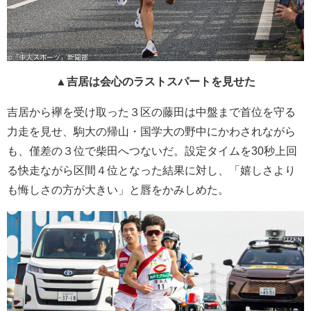
▲吉居は会心のラストスパートを見せた
吉居から襷を受け取った３区の藤田は中盤まで首位を守る
力走を見せ、駒大の帰山・国学大の野中にかわされながら
も、僅差の３位で柴田へつないだ。設定タイムを30秒上回
る快走ながら区間４位となった結果に対し、「嬉しさより
も悔しさの方が大きい」と唇をかみしめた。