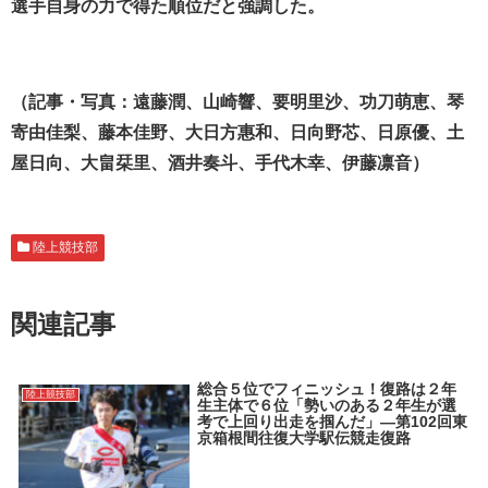
選手自身の力で得た順位だと強調した。
（記事・写真：遠藤潤、山崎響、要明里沙、功刀萌恵、琴
寄由佳梨、藤本佳野、大日方惠和、日向野芯、日原優、土
屋日向、大畠栞里、酒井奏斗、手代木幸、伊藤凛音）
陸上競技部
関連記事
総合５位でフィニッシュ！復路は２年
陸上競技部
生主体で６位「勢いのある２年生が選
考で上回り出走を掴んだ」―第102回東
京箱根間往復大学駅伝競走復路