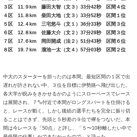
３区 11.９km 藤田大智（文３）33分42秒 区間４位
４区 11.８km 柴田大地（文３）33分52秒 区間１位
５区 12.４km 三宅悠斗（文１）36分33秒 区間３位
６区 12.８km 佐藤大介
（文２）37分29秒 区間３位
７区 17.６km 岡田開成（法２）51分43秒 区間６位
８区 19.７km 溜池一太（文４）57
分03秒 区間２位
中大のスターターを担ったのは本間。
最短区間の１区で出
遅れが許されない中、３位を目標に伊勢路へ飛び出した。
各大学が睨みをきかせるかのようにスローペースでレース
は展開され、７㌔付近で本間がロングスパートを仕掛ける
と、レースが動く。しかし後続の選手たちを完全に振り切
ることはできず、先頭と５秒差の９位で襷をつないだ。本
間は今レースを「50点」と評し、「５〜10秒離したい中で
最低限の仕事しかできなかったので」と語った。