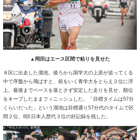
▲岡田はエース区間で粘りを見せた
８区に出走した溜池。後ろから国学大の上原が追ってくる
中で序盤から飛ばすと、前をいく青学大をとらえ２位に浮
上。最後までペースを落とさず安定した走りを見せ、順位
をキープしたままフィニッシュした。「目標タイムは57分
くらいだった」という溜池は目標通り57分代のタイムで区
間２位、8区日本人歴代３位の好記録を残した。