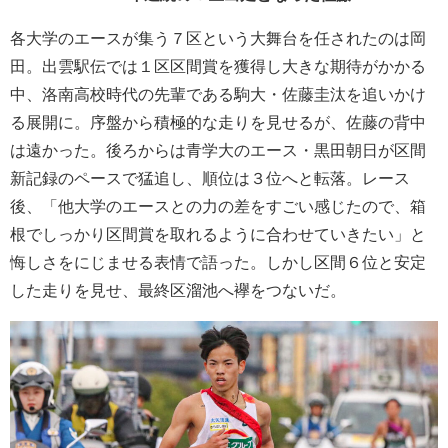
各大学のエースが集う７区という大舞台を任されたのは岡
田。出雲駅伝では１区区間賞を獲得し大きな期待がかかる
中、洛南高校時代の先輩である駒大・佐藤圭汰を追いかけ
る展開に。序盤から積極的な走りを見せるが、佐藤の背中
は遠かった。後ろからは青学大のエース・黒田朝日が区間
新記録のペースで猛追し、順位は３位へと転落。レース
後、「他大学のエースとの力の差をすごい感じたので、箱
根でしっかり区間賞を取れるように合わせていきたい」と
悔しさをにじませる表情で語った。しかし区間６位と安定
した走りを見せ、最終区溜池へ襷をつないだ。