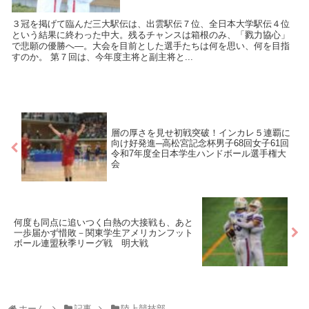
３冠を掲げて臨んだ三大駅伝は、出雲駅伝７位、全日本大学駅伝４位
という結果に終わった中大。残るチャンスは箱根のみ、「戮力協心」
で悲願の優勝へ―。大会を目前とした選手たちは何を思い、何を目指
すのか。 第７回は、今年度主将と副主将と...
層の厚さを見せ初戦突破！インカレ５連覇に
向け好発進─高松宮記念杯男子68回女子61回
令和7年度全日本学生ハンドボール選手権大
会
何度も同点に追いつく白熱の大接戦も、あと
一歩届かず惜敗－関東学生アメリカンフット
ボール連盟秋季リーグ戦 明大戦
ホーム
記事
陸上競技部