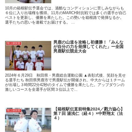
10月の箱根駅伝予選会では、過酷なコンディションに苦しみながらも
６位に入り出場権を獲得。11月のMARCH対抗戦では多くの選手が自己
ベストを更新し、優勝を果たした。この勢いを箱根路で発揮なるか。
選手たちの思いを連載でお届けする。 ...
男鹿の山道を攻略し初優勝！「みんな
陸上競技部
が自分の力を発揮してくれた」ー全国
男鹿駅伝競走大会
2024年６月29日 秋田県・男鹿総合運動公園 ▲表彰式後、笑顔を見せ
る選手たち 秋田県男鹿市で男鹿駅伝が開催され、中大からは１チーム
が出場し３時間22分42秒のタイムで優勝を果たした。アップダウンの
激しいコースを全選手が区間３位以上で...
【箱根駅伝直前特集2024／戮力協心】
陸上競技部
第７回 湯浅仁（経４）×中野翔太（法
４）