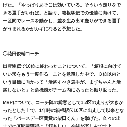
げた。「やっぱりあそこは効いている。そういう走りをで
きる選手がいれば」と語り、箱根駅伝での優勝に向けて、
一区間でレースを動かし、差を生み出す走りができる選手
がうまれるかがカギになると予想した。
◯花田俊輔コーチ
出雲駅伝で10位に終わったことについて、「箱根に向けて
いい形をもう一度作る」ことを意識した中で、３位以内と
いう目標に向かって「活躍すべき選手が、まずちゃんと活
躍しないと」と危機感がチーム内にあったと振り返った。
MVPについて、コーチ陣の総意として1.2区の走りが大きか
ったとした上で、1年時の箱根駅伝10区に出走して以来とな
った「バースデー区間賞の柴田くん」を挙げた。久々の出
走での区間賞獲得に「頼もしい、今後が楽しみですよ