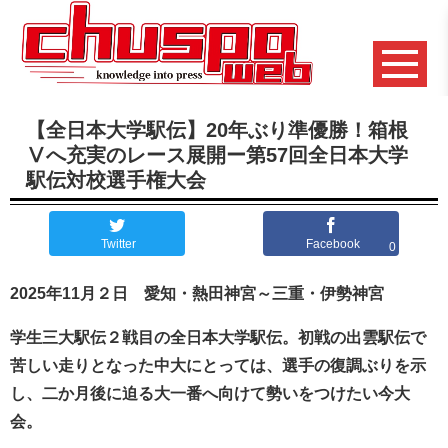
【全日本大学駅伝】20年ぶり準優勝！箱根
Ⅴへ充実のレース展開ー第57回全日本大学
駅伝対校選手権大会
Twitter
Facebook
0
2025年11月２日 愛知・熱田神宮～三重・伊勢神宮
学生三大駅伝２戦目の全日本大学駅伝。初戦の出雲駅伝で
苦しい走りとなった
中大にとっては、
選手の復調ぶりを示
し、二か月後に迫る大一番へ向けて勢いをつけたい今大
会。