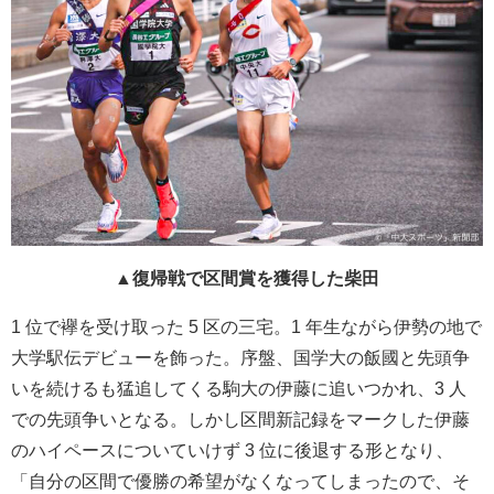
▲復帰戦で区間賞を獲得した柴田
1 位で襷を受け取った 5 区の三宅。1 年生ながら伊勢の地で
大学駅伝デビューを飾った。序盤、国学大の飯國と先頭争
いを続けるも猛追してくる駒大の伊藤に追いつかれ、3 人
での先頭争いとなる。しかし区間新記録をマークした伊藤
のハイペースについていけず 3 位に後退する形となり、
「自分の区間で優勝の希望がなくなってしまったので、そ