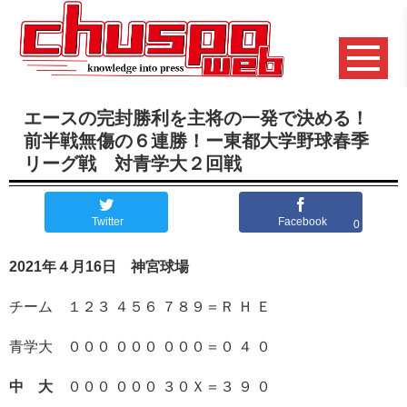
エースの完封勝利を主将の一発で決める！
前半戦無傷の６連勝！ー東都大学野球春季
リーグ戦 対青学大２回戦
Twitter
Facebook
0
2021年４月16日 神宮球場
チーム １２３ ４５６ ７８９＝Ｒ Ｈ Ｅ
青学大 ０００ ０００ ０００＝０ ４ ０
中 大
０００ ０００ ３０Ｘ＝３ ９ ０