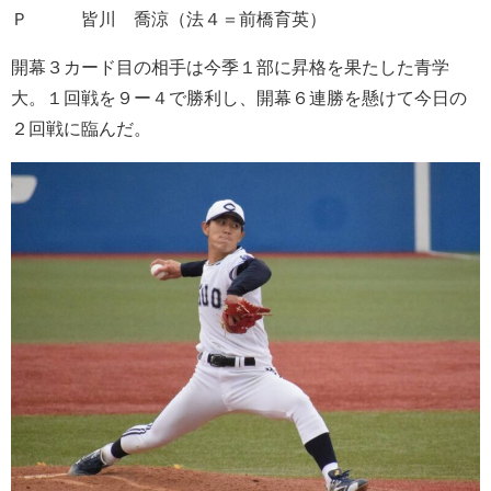
Ｐ 皆川 喬涼（法４＝前橋育英）
開幕３カード目の相手は今季１部に昇格を果たした青学
大。１回戦を９ー４で勝利し、開幕６連勝を懸けて今日の
２回戦に臨んだ。