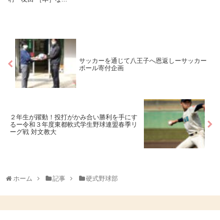
サッカーを通じて八王子へ恩返しーサッカー
ボール寄付企画
２年生が躍動！投打がかみ合い勝利を手にす
るー令和３年度東都軟式学生野球連盟春季リ
ーグ戦 対文教大
ホーム
記事
硬式野球部