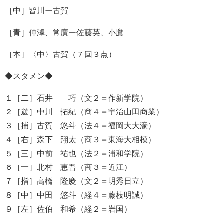
［中］皆川ー古賀
［青］仲澤、常廣ー佐藤英、小鷹
［本］〈中〉古賀（７回３点）
◆スタメン◆
１［二］石井 巧（文２＝作新学院）
２［遊］中川 拓紀（商４＝宇治山田商業）
３［捕］古賀 悠斗（法４＝福岡大大濠）
４［右］森下 翔太（商３＝東海大相模）
５［三］中前 祐也（法２＝浦和学院）
６［一］北村 恵吾（商３＝近江）
７［指］高橋 隆慶（文２＝明秀日立）
８［中］中田 悠斗（経４＝藤枝明誠）
９［左］佐伯 和希（経２＝岩国）