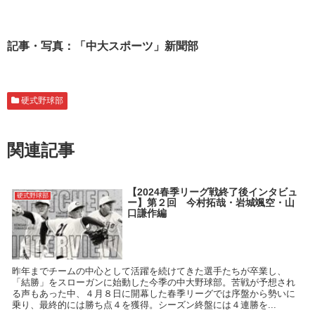
記事・写真：「中大スポーツ」新聞部
硬式野球部
関連記事
【2024春季リーグ戦終了後インタビュ
硬式野球部
ー】第２回 今村拓哉・岩城颯空・山
口謙作編
昨年までチームの中心として活躍を続けてきた選手たちが卒業し、
「結勝」をスローガンに始動した今季の中大野球部。苦戦が予想され
る声もあった中、４月８日に開幕した春季リーグでは序盤から勢いに
乗り、最終的には勝ち点４を獲得。シーズン終盤には４連勝を...