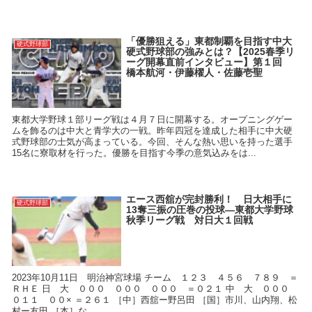
「優勝狙える」東都制覇を目指す中大
硬式野球部
硬式野球部の強みとは？【2025春季リ
ーグ開幕直前インタビュー】第１回
橋本航河・伊藤櫂人・佐藤壱聖
東都大学野球１部リーグ戦は４月７日に開幕する。オープニングゲー
ムを飾るのは中大と青学大の一戦。昨年四冠を達成した相手に中大硬
式野球部の士気が高まっている。今回、そんな熱い思いを持った選手
15名に寮取材を行った。優勝を目指す今季の意気込みをは...
エース西舘が完封勝利！ 日大相手に
硬式野球部
13奪三振の圧巻の投球―東都大学野球
秋季リーグ戦 対日大１回戦
2023年10月11日 明治神宮球場 チーム １２３ ４５６ ７８９ ＝
ＲＨＥ 日 大 ０００ ０００ ０００ ＝０２１ 中 大 ０００
０１１ ００× ＝２６１ ［中］西舘ー野呂田 ［国］市川、山内翔、松
村ー友田 ［本］な...