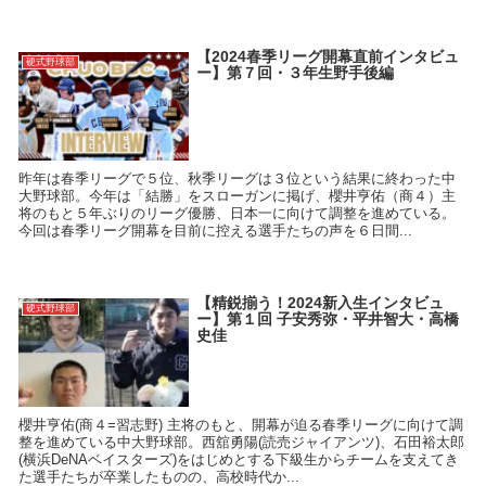
【2024春季リーグ開幕直前インタビュ
硬式野球部
ー】第７回・３年生野手後編
昨年は春季リーグで５位、秋季リーグは３位という結果に終わった中
大野球部。今年は「結勝」をスローガンに掲げ、櫻井亨佑（商４）主
将のもと５年ぶりのリーグ優勝、日本一に向けて調整を進めている。
今回は春季リーグ開幕を目前に控える選手たちの声を６日間...
【精鋭揃う！2024新入生インタビュ
硬式野球部
ー】第１回 子安秀弥・平井智大・高橋
史佳
櫻井亨佑(商４=習志野) 主将のもと、開幕が迫る春季リーグに向けて調
整を進めている中大野球部。西舘勇陽(読売ジャイアンツ)、石田裕太郎
(横浜DeNAベイスターズ)をはじめとする下級生からチームを支えてき
た選手たちが卒業したものの、高校時代か...