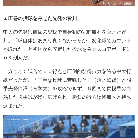
▲圧巻の投球をみせた先発の皆川
中大の先発は前回の登板で自身初の完封勝利を挙げた皆
川。「球自体はあまり良くなかったが、変化球でカウント
が取れた」と初回から安定した投球をみせスコアボードに
０を刻んだ。
一方ここ５試合で３６得点と圧倒的な得点力を誇る中大打
線だったが、「丁寧な投球に苦戦した」（清水監督）と相
手先発仲澤（青学大）を攻略できず。６回まで両投手の白
熱した投手戦が繰り広げられ、勝負の行方は終盤へと持ち
込まれた。