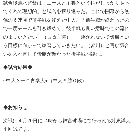
試合後清水監督は「エースと主将という柱がしっかりやっ
てくれて理想的」と試合を振り返った。これで開幕から無
傷の６連勝で前半戦を終えた中大。「前半戦が終わったの
で一度チームを引き締めて、後半戦も良い意味でこの流れ
のままいきたい」（古賀主将）、「浮かれないで優勝とい
う目標に向かって練習していきたい」（皆川）と再び気合
いを入れ直して優勝が懸かった後半戦へ臨む。
◆
試合結果◆
○中大３ー０青学大●（中大６勝０敗）
◆お知らせ
次戦は４月20日に14時から神宮球場にて行われる対東洋大
１回戦です。