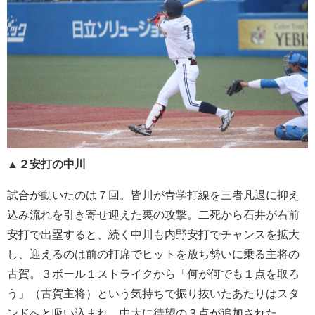
▲２安打の中川
試合が動いたのは７回。皆川が青学打線を三者凡退に抑え
込み流れを引き寄せ迎えた裏の攻撃。二死から石井が右前
安打で出塁すると、続く中川も内野安打でチャンスを拡大
し、迎えるのは前の打席でヒットを放ち勢いに乗る主将の
古賀。３ボール１ストライクから「何が何でも１点を取ろ
う」（古賀主将）という気持ちで振り抜いたあたりはスタ
ンドへと吸い込まれ、中大に待望の３点が追加された。