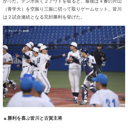
がった。テンポ良く２アウトを取ると、最後は４番の片山
（青学大）を空振り三振に切って取りゲームセット。皆川
は２試合連続となる完封勝利を挙げた。
▲勝利を喜ぶ皆川と古賀主将