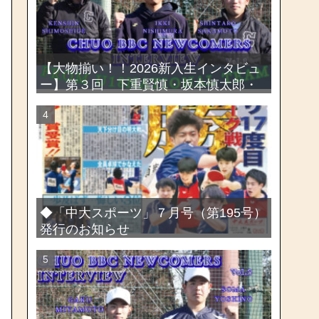
【大物揃い！！2026新入生インタビュ
ー】第３回 下重賢慎・坂本慎太郎・
西村一毅
◆「中大スポーツ」７月号（第195号）
発行のお知らせ