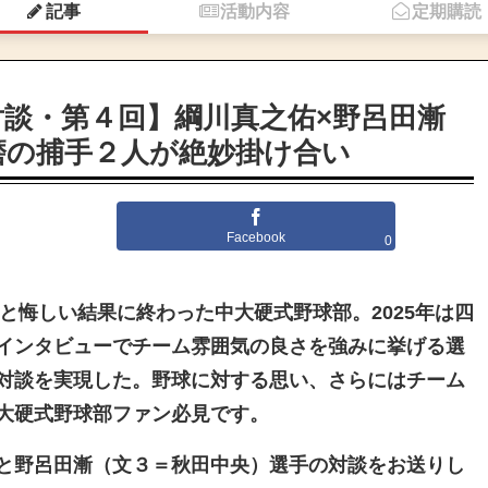
記事
活動内容
定期購読
談・第４回】綱川真之佑×野呂田漸
磨の捕手２人が絶妙掛け合い
Facebook
0
位と悔しい結果に終わった中大硬式野球部。2025年は四
インタビューでチーム雰囲気の良さを強みに挙げる選
対談を実現した。野球に対する思い、さらにはチーム
大硬式野球部ファン必見です。
と野呂田漸（文３＝秋田中央）選手の対談をお送りし