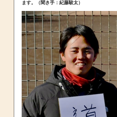
ます。（聞き手：紀藤駿太）