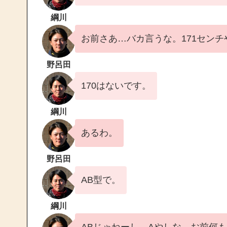
綱川
お前さあ…バカ言うな。171センチ
野呂田
170はないです。
綱川
あるわ。
野呂田
AB型で。
綱川
ABじゃねーし、Aやしな。お前何