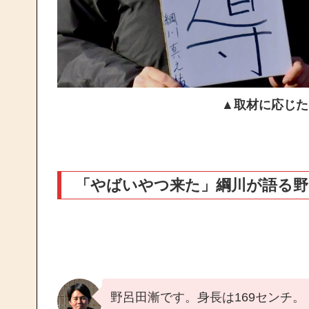
▲取材に応じた
「やばいやつ来た」綱川が語る野
野呂田漸です。身長は169センチ。