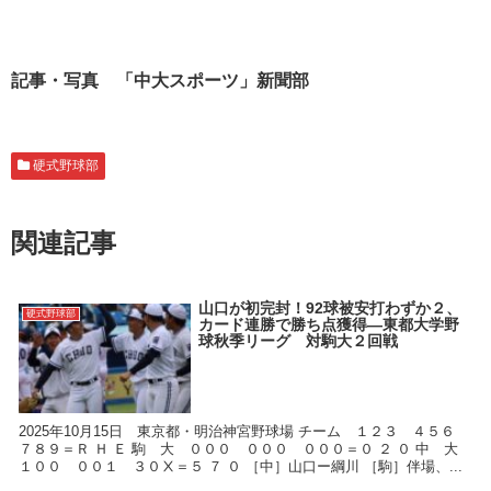
記事・写真 「中大スポーツ」新聞部
硬式野球部
関連記事
山口が初完封！92球被安打わずか２、
硬式野球部
カード連勝で勝ち点獲得―東都大学野
球秋季リーグ 対駒大２回戦
2025年10月15日 東京都・明治神宮野球場 チーム １２３ ４５６
７８９＝Ｒ Ｈ Ｅ 駒 大 ０００ ０００ ０００＝０ ２ ０ 中 大
１００ ００１ ３０Ⅹ＝５ ７ ０ ［中］山口ー綱川 ［駒］伴場、...