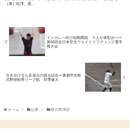
［東］松澤、渡...
インカレへ向け始動開始 ５人が表彰台へー
第66回全日本学生ウエイトリフティング選手
権大会
引き分けるも反省点の残る試合ー東都学生軟
式野球秋季リーグ戦 対専修大
ホーム
記事
硬式野球部