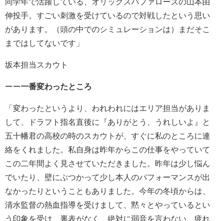
同学年で活躍している、オリックスバファローズの山本由
伸投手。すごい刺激を受けているので対戦したという思い
があります。（頭の中でのシミュレーションは）まだそこ
まではしてないです」
坂本担当スカウト
ーー
一番変わったところ
「変わったというより、われわれにはエリア担当がありま
して、ドラフト指名直後に『ありがとう、うれしいよ』と
五十幡君の高校の時のスカウトが、すぐに私のところに連
絡をくれました。私自身は昨年からこの仕事をやっていて
この二年間よく見させていただきました。昨年は少し悩ん
でいたり、壁にぶつかって少し本人のパフォーマンスが出
なかったりということもありました。今年の冬頃からは、
清水監督の熱血指導を受けまして、黙々とやっているとい
う印象を受け、裏表がなく、絶対に弱音を言わない、疲れ