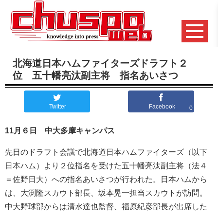
北海道日本ハムファイターズドラフト２
位 五十幡亮汰副主将 指名あいさつ
Twitter
Facebook
0
11月６日 中大多摩キャンパス
先日のドラフト会議で北海道日本ハムファイターズ（以下
日本ハム）より２位指名を受けた五十幡亮汰副主将（法４
＝佐野日大）への指名あいさつが行われた。日本ハムから
は、大渕隆スカウト部長、坂本晃一担当スカウトが訪問。
中大野球部からは清水達也監督、福原紀彦部長が出席した