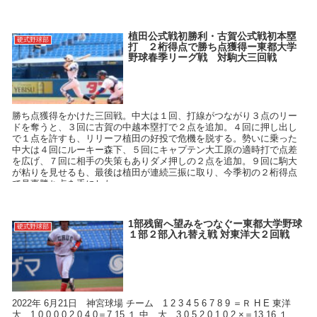
植田公式戦初勝利・古賀公式戦初本塁
硬式野球部
打 ２桁得点で勝ち点獲得ー東都大学
野球春季リーグ戦 対駒大三回戦
勝ち点獲得をかけた三回戦。中大は１回、打線がつながり３点のリー
ドを奪うと、３回に古賀の中越本塁打で２点を追加。４回に押し出し
で１点を許すも、リリーフ植田の好投で危機を脱する。勢いに乗った
中大は４回にルーキー森下、５回にキャプテン大工原の適時打で点差
を広げ、７回に相手の失策もありダメ押しの２点を追加。９回に駒大
が粘りを見せるも、最後は植田が連続三振に取り、今季初の２桁得点
で見事勝ち点を手にした。
1部残留へ望みをつなぐー東都大学野球
硬式野球部
１部２部入れ替え戦 対東洋大２回戦
2022年 6月21日 神宮球場 チーム 1 2 3 4 5 6 7 8 9 ＝Ｒ H E 東洋
大 1 0 0 0 0 2 0 4 0＝7 15 １ 中 大 3 0 5 2 0 1 0 2 ×＝13 16 １