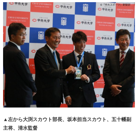
▲左から大渕スカウト部長、坂本担当スカウト、五十幡副
主将、清水監督