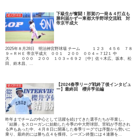
下級生が奮闘！那賀の一発＆４打点も
硬式野球部
勝利届かずー東都大学野球交流戦 対
帝京平成大
2025年８月28日 明治神宮野球場 チーム １２３ ４５６ ７８
９＝ＲＨＥ 帝京平成大 ００１ ２００ ００４＝７12１ 中
大 ０００ ２００ １０３＝６９２ ［中］佐々木広、坂本、松
田、鈴木昌、...
【2024春季リーグ戦終了後インタビュ
硬式野球部
ー】最終回 櫻井亨佑編
昨年までチームの中心として活躍を続けてきた選手たちが卒業し、
「結勝」をスローガンに始動した今季の中大野球部。苦戦が予想され
る声もあった中、４月８日に開幕した春季リーグでは序盤から勢いに
乗り、最終的には勝ち点４を獲得。シーズン終盤には４連勝を...