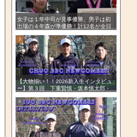
女子は１年中司が見事優勝、男子は初
出場の４年森が準優勝！計12名が全日
本出場権を獲得―第58回関東女子学生
剣道選手権大会・第72回関東学生剣道
選手権大会
【大物揃い！！2026新入生インタビュ
ー】第３回 下重賢慎・坂本慎太郎・
西村一毅