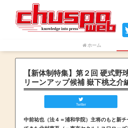
ホーム
【新体制特集】第２回 硬式野
リーンアップ候補 嶽下桃之介
Twitter
中前祐也（法４＝浦和学院）主将のもと新チ