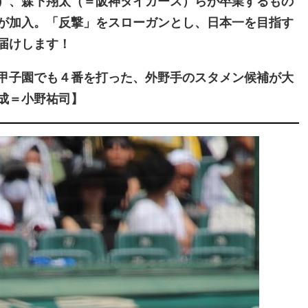
）、森下翔太（＝阪神タイガース）らが卒業するもの
が加入。「反撃」をスローガンとし、日本一を目指す
届けします！
甲子園でも４番を打った、外野手のスタメン候補が大
成＝小野祐司】