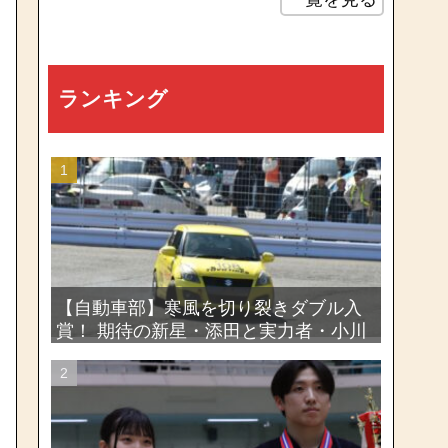
ランキング
【自動車部】寒風を切り裂きダブル入
賞！ 期待の新星・添田と実力者・小川
が魅せたー関東学生ジムカーナ新人戦
大会2026