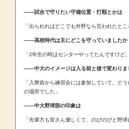
——試合で守りたい守備位置・打順とかは
「出られればどこでも外野なら言われたとこ
——高校時代は主にどこを守っていましたか
「2年生の時はセンターやってたんですけど
——中大のイメージは入る前と後で変わりま
「入寮前から練習会には参加していて、どう
の場所でした」
——中大野球部の印象は
「先輩方も皆さん優しくて、のびのびと野球