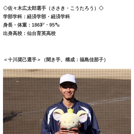
◇佐々木広太郎選手（ささき・こうたろう）◇
学部学科：経済学部・経済学科
身長・体重：186㌢・95㌔
出身高校：仙台育英高校
＜十川奨己選手＞（聞き手、構成：福島佳那子）