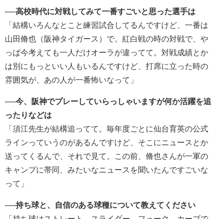
──高校時代に対戦してみて一番すごいと思った選手は
「結構いろんなとこと練習試合してるんですけど、一番は
山田脩也（阪神タイガース）で。紅白戦の時の対戦で、や
っぱ今考えても一人だけオーラが違ってて。対戦成績とか
は別にもっといい人もいるんですけど、打席に立った時の
雰囲気が、あの人が一番怖いなって」
──今、阪神でプレーしていらっしゃいますが何か活躍を追
ったりなどは
「須江先生が結構追ってて。毎年度ごとに仙台育英の公式
ラインっていうのがあるんですけど、そこにニュースとか
送ってくるんで、それで見て。この前、脩也さんが一軍の
キャンプに帯同、みたいなニュースを聞いたんですごいな
って」
──持ち球と、自信のある球種について教えてください
「持ち球はストレート、スライダー、フォーク、カーブで