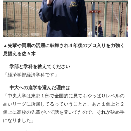
▲先輩や同期の活躍に鼓舞され４年後のプロ入りを力強く
見据える佐々木
──学部と学科を教えてください
「経済学部経済学科です」
──中大への進学を選んだ理由は
「中央大学は東都１部で全国的に見てもやっぱりレベルの
高いリーグに所属してるっていうことと、あと１個上と２
個上に高校の先輩がいて話を聞いてたので、それが決め手
になりました」