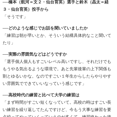
──橋本（航河＝文２・仙台育英）選手と鈴木（晶太＝経
３・仙台育英）投手から
「そうです」
──どのような感じでお話を聞いていましたか
「練習は朝が早いとか、そういう結構具体的なこと聞いて
たり」
──実際の雰囲気などはどうですか
「選手個人個人もすごいレベル高いですし、それだけでも
もうやる気出るような環境で。あと先輩後輩の上下関係も
割とゆるいかな。なのですごい１年生からしたらやりやす
い雰囲気でできていいなっていう感じです」
──高校時代の練習と比べて大学の練習は
「まず時間がすごい短くなっていて。高校の時はすごい長
い練習を繰り返してたんですけど、今もう大事な練習を要
点絞ってやっていくっていうのが多くて。練習終わった後