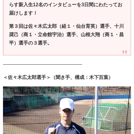
らす新入生
12
名のインタビューを
3
日間にわたってお
届けします！
第３回は佐々
木広太郎（経１・仙台育英）選手、十川
奨己（商１・立命館宇治）選手、山根大翔（商１・昌
平）選手の３選手。
────────────────────────
＜佐々木広太郎選手＞（聞き手、構成：木下百葉）