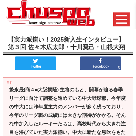
【実力派揃い！2025新入生インタビュー】
第３回 佐々木広太郎・十川奨己・山根大翔
Twitter
Facebook
0
繁永晟
(
商４
=
大阪桐蔭
)
主将のもと、開幕が迫る春季
リーグに向けて調整を進めている中大野球部。今年度
の中大には昨年度主力のメンバーが多く残っており、
今年のリーグ戦の成績には大きな期待がかかる。そん
な中加入したルーキーたちは、高校時代から大きな注
目を浴びていた実力派揃い。中大に新たな息吹をもた