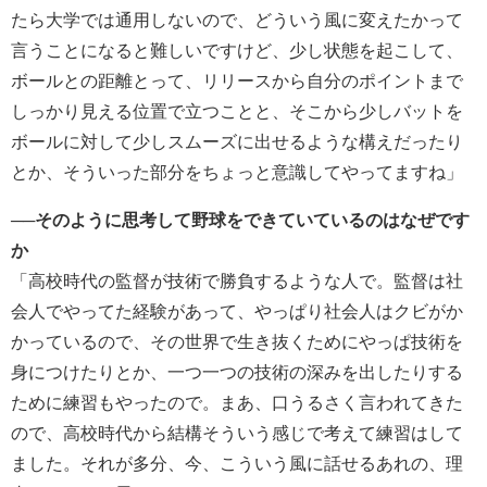
たら大学では通用しないので、どういう風に変えたかって
言うことになると難しいですけど、少し状態を起こして、
ボールとの距離とって、リリースから自分のポイントまで
しっかり見える位置で立つことと、そこから少しバットを
ボールに対して少しスムーズに出せるような構えだったり
とか、そういった部分をちょっと意識してやってますね」
──そのように思考して野球をできていているのはなぜです
か
「高校時代の監督が技術で勝負するような人で。監督は社
会人でやってた経験があって、やっぱり社会人はクビがか
かっているので、その世界で生き抜くためにやっぱ技術を
身につけたりとか、一つ一つの技術の深みを出したりする
ために練習もやったので。まあ、口うるさく言われてきた
ので、高校時代から結構そういう感じで考えて練習はして
ました。それが多分、今、こういう風に話せるあれの、理