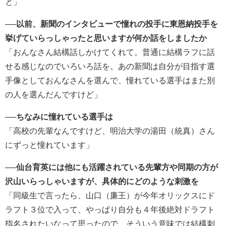
と」
──以前、新聞のインタビューで憧れの投手に東恩納投手を
挙げていらっしゃったと思いますが何か話をしましたか
「おんなさん結構話しかけてくれて。普通に結構ラフに話
せる感じなのでいろいろ話を。あの新聞は自分が目指す選
手像としておんなさんを選んで、憧れている選手はまた別
の人を選んだんですけど」
──ちなみに憧れている選手は
「高校の先輩なんですけど、明治大学の湯田（統真）さん
にずっと憧れています」
──仙台育英には他にも活躍されている先輩方や同期の方が
沢山いらっしゃいますが、具体的にどのような刺激を
「同級生で言ったら、山口（廉王）が今年オリックスにド
ラフト３位で入って、やっぱり自分も４年後絶対ドラフト
指名されたいなって思ったので、そういう意味では結構刺