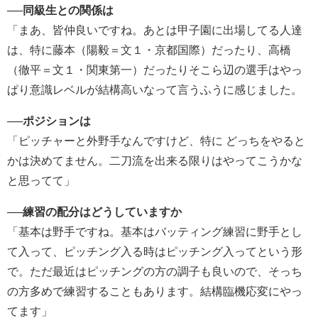
──同級生との関係は
「まあ、皆仲良いですね。あとは甲子園に出場してる人達
は、特に藤本（陽毅＝文１・京都国際）だったり、高橋
（徹平＝文１・関東第一）だったりそこら辺の選手はやっ
ぱり意識レベルが結構高いなって言うふうに感じました。
──ポジションは
「ピッチャーと外野手なんですけど、特に どっちをやると
かは決めてません。二刀流を出来る限りはやってこうかな
と思ってて」
──練習の配分はどうしていますか
「基本は野手ですね。基本はバッティング練習に野手とし
て入って、ピッチング入る時はピッチング入ってという形
で。ただ最近はピッチングの方の調子も良いので、そっち
の方多めで練習することもあります。結構臨機応変にやっ
てます」