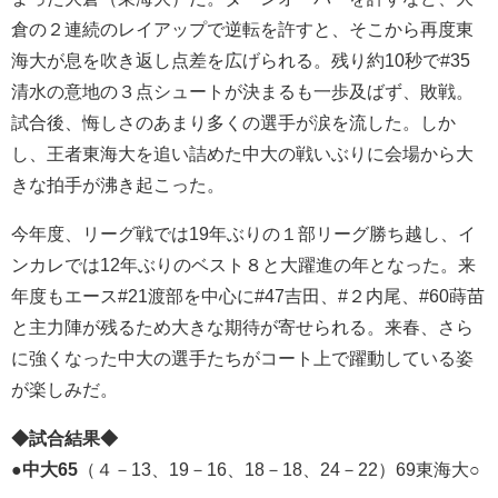
倉の２連続のレイアップで逆転を許すと、そこから再度東
海大が息を吹き返し点差を広げられる。残り約10秒で#35
清水の意地の３点シュートが決まるも一歩及ばず、敗戦。
試合後、悔しさのあまり多くの選手が涙を流した。しか
し、王者東海大を追い詰めた中大の戦いぶりに会場から大
きな拍手が沸き起こった。
今年度、リーグ戦では19年ぶりの１部リーグ勝ち越し、イ
ンカレでは12年ぶりのベスト８と大躍進の年となった。来
年度もエース#21渡部を中心に#47吉田、#２内尾、#60蒔苗
と主力陣が残るため大きな期待が寄せられる。来春、さら
に強くなった中大の選手たちがコート上で躍動している姿
が楽しみだ。
◆試合結果◆
●中大65
（４－13、19－16、18－18、24－22）69東海大○