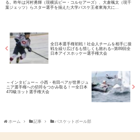
る。昨年は河村勇輝（現横浜ビー・コルセアーズ）、大倉颯太（現千
葉ジェッツ）らスター選手を揃えた大学バスケ王者東海大に...
全日本選手権初戦！社会人チームを相手に接
戦を繰り広げるも惜しくも敗れる─第89回全
日本アイスホッケー選手権大会
～インタビュー～ 小西・有田ペアが世界ジュ
ニア選手権への切符をつかみ取る！ー全日本
470級ヨット選手権大会
ホーム
記事
バスケットボール部