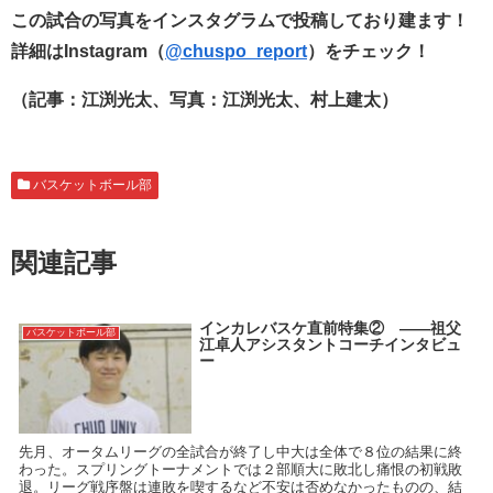
この試合の写真をインスタグラムで投稿しており建ます！
詳細はInstagram（
@chuspo_report
）をチェック！
（記事：江渕光太、写真：江渕光太、村上建太）
バスケットボール部
関連記事
インカレバスケ直前特集② ――祖父
バスケットボール部
江卓人アシスタントコーチインタビュ
ー
先月、オータムリーグの全試合が終了し中大は全体で８位の結果に終
わった。スプリングトーナメントでは２部順大に敗北し痛恨の初戦敗
退。リーグ戦序盤は連敗を喫するなど不安は否めなかったものの、結