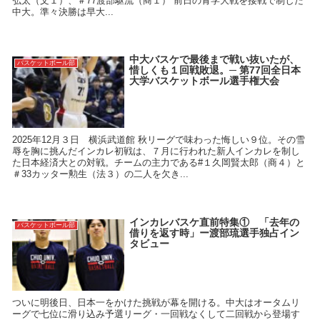
弘太（文１）、＃77渡部駆流（商１） 前日の青学大戦を接戦で制した
中大。準々決勝は早大...
中大バスケで最後まで戦い抜いたが、
バスケットボール部
惜しくも１回戦敗退。─ 第77回全日本
大学バスケットボール選手権大会
2025年12月３日 横浜武道館 秋リーグで味わった悔しい９位。その雪
辱を胸に挑んだインカレ初戦は、７月に行われた新人インカレを制し
た日本経済大との対戦。チームの主力である#１久岡賢太郎（商４）と
＃33カッター勲生（法３）の二人を欠き...
インカレバスケ直前特集① 「去年の
バスケットボール部
借りを返す時」ー渡部琉選手独占イン
タビュー
ついに明後日、日本一をかけた挑戦が幕を開ける。中大はオータムリ
ーグで七位に滑り込み予選リーグ・一回戦なくして二回戦から登場す