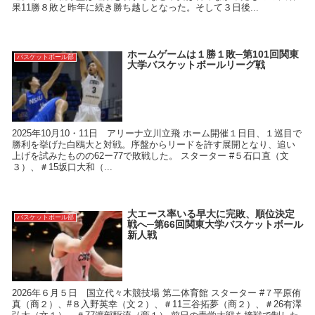
果11勝８敗と昨年に続き勝ち越しとなった。そして３日後...
ホームゲームは１勝１敗─第101回関東
バスケットボール部
大学バスケットボールリーグ戦
2025年10月10・11日 アリーナ立川立飛 ホーム開催１日目、１巡目で
勝利を挙げた白鴎大と対戦。序盤からリードを許す展開となり、追い
上げを試みたものの62ー77で敗戦した。 スターター #５石口直（文
３）、＃15坂口大和（...
大エース率いる早大に完敗、順位決定
バスケットボール部
戦へ─第66回関東大学バスケットボール
新人戦
2026年６月５日 国立代々木競技場 第二体育館 スターター #７平原侑
真（商２）、#８入野英幸（文２）、＃11三谷拓夢（商２）、＃26有澤