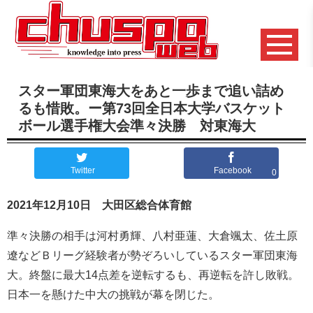
スター軍団東海大をあと一歩まで追い詰め
るも惜敗。ー第73回全日本大学バスケット
ボール選手権大会準々決勝 対東海大
Twitter
Facebook
0
2021年12月10日 大田区総合体育館
準々決勝の相手は河村勇輝、八村亜蓮、大倉颯太、佐土原
遼などＢリーグ経験者が勢ぞろいしているスター軍団東海
大。終盤に最大14点差を逆転するも、再逆転を許し敗戦。
日本一を懸けた中大の挑戦が幕を閉じた。