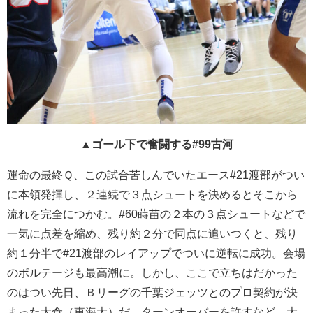
▲
ゴール下で奮闘する#99古河
運命の最終Ｑ、この試合苦しんでいたエース#21渡部がつい
に本領発揮し、２連続で３点シュートを決めるとそこから
流れを完全につかむ。#60蒔苗の２本の３点シュートなどで
一気に点差を縮め、残り約２分で同点に追いつくと、残り
約１分半で#21渡部のレイアップでついに逆転に成功。会場
のボルテージも最高潮に。しかし、ここで立ちはだかった
のはつい先日、Ｂリーグの千葉ジェッツとのプロ契約が決
まった大倉（東海大）だ。ターンオーバーを許すなど、大