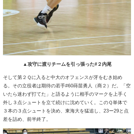
▲
攻守に渡りチームを引っ張った#２内尾
そして第２Ｑに入ると中大のオフェンスが牙をむき始め
る。その立役者は期待の若手#60蒔苗勇人（商２）だ。「空
いたら迷わず打てた」と語るように相手のマークを上手く
外し３点シュートを立て続けに沈めていく。このＱ単体で
３本の３点シュートを決め、東海大を猛追し、23ー29と点
差を詰め、前半終了。