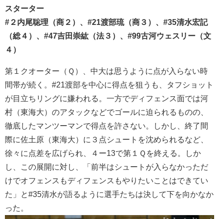
スターター
#２内尾聡理（商２）、#21渡部琉（商３）、#35清水宏記
（総４）、#47吉田崇紘（法３）、#99古河ウェスリー（文
４）
第１クオーター（Ｑ）、中大は思うように点が入らない時
間帯が続く。#21渡部を中心に得点を狙うも、タフショット
が目立ちリングに嫌われる。一方でディフェンス面では河
村（東海大）のアタックなどでゴールに迫られるものの、
徹底したマンツーマンで得点を許さない。しかし、終了間
際に佐土原（東海大）に３点シュートを沈められるなど、
徐々に点差を広げられ、４ー13で第１Ｑを終える。しか
し、この展開に対し、「前半はシュートが入らなかっただ
けでオフェンスもディフェンスもやりたいことはできてい
た」と#35清水が語るように選手たちは決して下を向かなか
った。