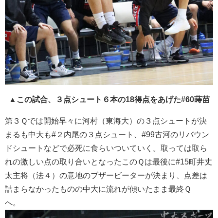
▲
この試合、３点シュート６本の18得点をあげた#60蒔苗
第３Ｑでは開始早々に河村（東海大）の３点シュートが決
まるも中大も#２内尾の３点シュート、#99古河のリバウン
ドシュートなどで必死に食らいついていく。取っては取ら
れの激しい点の取り合いとなったこのＱは最後に#15町井丈
太主将（法４）の意地のブザービーターが決まり、点差は
詰まらなかったものの中大に流れが傾いたまま最終Ｑ
へ。