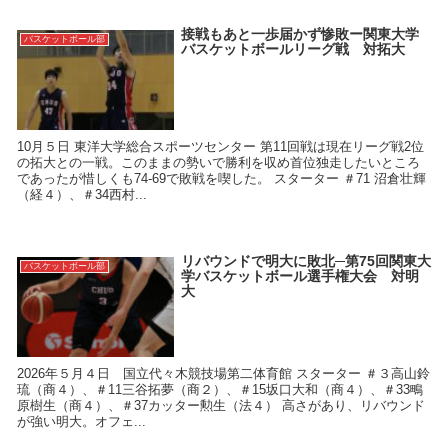
接戦もあと一歩届かず惨敗ー関東大学
バスケットボール部
バスケットボールリーグ戦 対拓大
10月５日 東洋大学総合スポーツセンター 第11回戦は現在リーグ戦2位
の拓大との一戦。このままの勢いで勝利を収め首位独走したいところ
であったが惜しくも74-69で敗戦を喫した。 スターター ＃71 沼倉壮輝
（経４）、＃34西村...
リバウンドで明大に敗北─第75回関東大
バスケットボール部
学バスケットボール選手権大会 対明
大
2026年５月４日 国立代々木競技場第二体育館 スターター ＃３高山鈴
琉（商４）、＃11三谷拓夢（商２）、＃15坂口大和（商４）、＃33鴫
原樹生（商４）、＃37カッター勲生（法４） 高さがあり、リバウンド
が強い明大。オフェ...