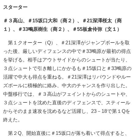
スターター
＃３高山、＃15坂口大和（商２）、＃21深澤桜太（商
１）、＃33鴫原樹生（商２）、＃55板倉伶弥（文１）
第１クオーター（Q）、＃21深澤がジャンプボールを取
った後、厳しいディフェンスの中で＃33鴫原が最初の得点
を挙げる。相手はアウトサイドからのシュートが当たり、
３点シュートで引き離しにかかるも＃15坂口と＃33鴫原の
活躍で中大も得点を重ねる。＃21深澤はリバウンドやルー
ズボールに積極的に絡み、中大のチャンスを作り出した。
中盤移行では、＃３高山がフェイントからのシュートや、
３点シュートを沈めた直後のディフェンスで、スティール
からそのまま速攻を沈めるなど活躍し、23－18で第１Qを
終えた。
第２Q、開始直後に＃15坂口が落ち着いて得点すると、