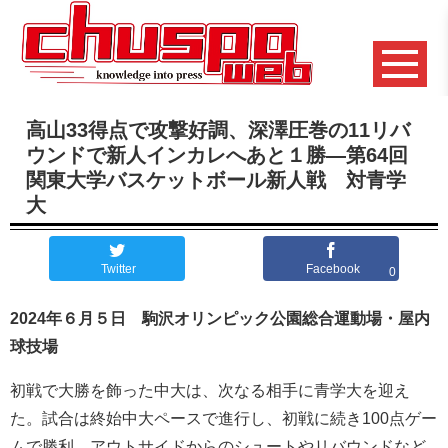
高山33得点で攻撃好調、深澤圧巻の11リバ
ウンドで新人インカレへあと１勝―第64回
関東大学バスケットボール新人戦 対青学
大
Twitter
Facebook
0
2024年６月５日 駒沢オリンピック公園総合運動場・屋内
球技場
初戦で大勝を飾った中大は、次なる相手に青学大を迎え
た。試合は終始中大ペースで進行し、初戦に続き100点ゲー
ムで勝利。アウトサイドからのシュートやリバウンドなど