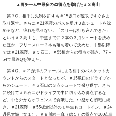
▲両チーム中最多の33得点を挙げた＃３高山
第３Q、相手に先制を許すも＃15坂口が速攻ですぐさま
取り返す。さらに＃21深澤のパスを受け３点シュートを沈
めるなど、疲れを見せない。「スリーは打ち込んできた」
という＃３高山も、中盤までに２本の３点シュートを決め
たほか、フリースロー３本も落ち着いて決めた。中盤以降
では＃21深澤、＃５石口、＃55板倉らの得点が続き、77－
54で最終Qを迎えた。
第４Q、＃21深澤のファールによる相手のバスケットカ
ウントからのスタートとなったが、＃15坂口のドライブか
らのシュート、＃５石口の３点シュートで盛り返す。さら
に続けて＃５石口がドライブで中に切り込み得点するな
ど、中と外からオフェンスで貢献した。中盤から初戦に続
き、＃21深澤・＃55板倉以外の１年生もコートイン。＃24
丹尾太城（文１）、＃９川端一真（総１）の得点で100点目