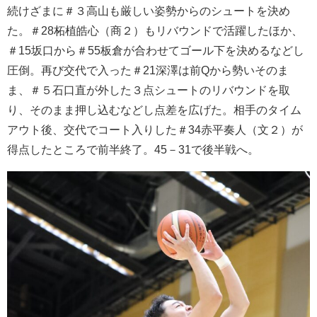
続けざまに＃３高山も厳しい姿勢からのシュートを決め
た。＃28柘植皓心（商２）もリバウンドで活躍したほか、
＃15坂口から＃55板倉が合わせてゴール下を決めるなどし
圧倒。再び交代で入った＃21深澤は前Qから勢いそのま
ま、＃５石口直が外した３点シュートのリバウンドを取
り、そのまま押し込むなどし点差を広げた。相手のタイム
アウト後、交代でコート入りした＃34赤平奏人（文２）が
得点したところで前半終了。45－31で後半戦へ。