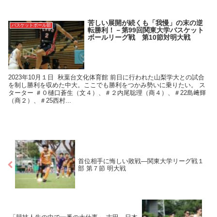
苦しい展開が続くも「我慢」の末の逆
バスケットボール部
転勝利！－第99回関東大学バスケット
ボールリーグ戦 第10節対明大戦
2023年10月１日 秋葉台文化体育館 前日に行われた山梨学大との試合
を制し勝利を収めた中大。ここでも勝利をつかみ勢いに乗りたい。 ス
ターター ＃０樋口蒼生（文４）、＃２内尾聡理（商４）、＃22島﨑輝
（商２）、＃25西村...
首位相手に悔しい敗戦―関東大学リーグ戦１
部 第７節 明大戦