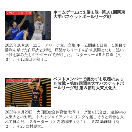
ホームゲームは１勝１敗─第101回関東
バスケットボール部
大学バスケットボールリーグ戦
2025年10月10・11日 アリーナ立川立飛 ホーム開催１日目、１巡目で
勝利を挙げた白鴎大と対戦。序盤からリードを許す展開となり、追い
上げを試みたものの62ー77で敗戦した。 スターター #５石口直（文
３）、＃15坂口大和（...
ベストメンバーで挑めずも収穫のあっ
バスケットボール部
た敗戦－第99回関東大学バスケットボ
ールリーグ戦 第８節対大東文化大
2023年９月20日 大田区総合体育館 秋季リーグ第８試合は、連勝中の
大東大との対戦。中大はジャイアントキリングを起こそうと気合を入
れて挑んだ。 スターター ＃2 内尾聡理（商４）、＃22 島﨑輝（商
２）、＃25 西村慶太...