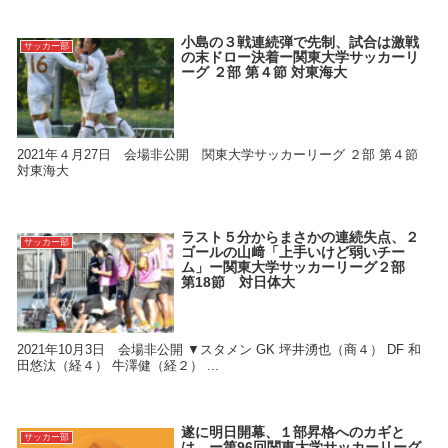
小島の３戦連続弾で先制、試合は激戦
サッカー部
の末ドロー決着ー関東大学サッカーリ
ーグ ２部 第４節 対東海大
2021年４月27日 会場非公開 関東大学サッカーリーグ ２部 第４節
対東海大
ラスト５分からまさかの連続失点、２
サッカー部
ゴールの山﨑「上手いけど弱いチー
ム」ー関東大学サッカーリーグ２部
第18節 対日体大
2021年10月3日 会場非公開 ▼スタメン GK 坪井湧也（商４） DF 和
田悠汰（経４） 牛澤健（経２） ...
遂に明日開幕、１部昇格へのカギと
サッカー部
は。ー第96回関東大学サッカーリーグ