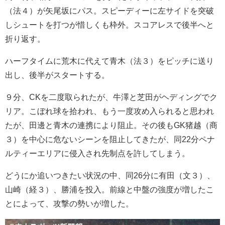
（法４）が矢尾坂にパス。スピーディーに左サイドを突破
しシュートを打つが惜しくも枠外。スコアレスで後半へと
折り返す。
ハーフタイムに荒木に代えて青木（法３）をピッチに送り
出し、後半がスタートする。
９分、CKを二度取られたが、牛澤と芝田がヘディングでク
リア。こぼれ球を拾われ、もう一度攻め入られると思われ
たが、田邊と青木の連携により阻止。その後もGK猪越（商
３）を中心に危ないシーンを阻止してきたが、同22分ペナ
ルティーエリアに侵入され先制点を許してしまう。
どうにか追いつきたい状況の中、同26分に有田（文３）、
山崎（経３）、勝浦を投入。前線と中盤の強度が増したこ
とによって、攻撃の勢いが増した。