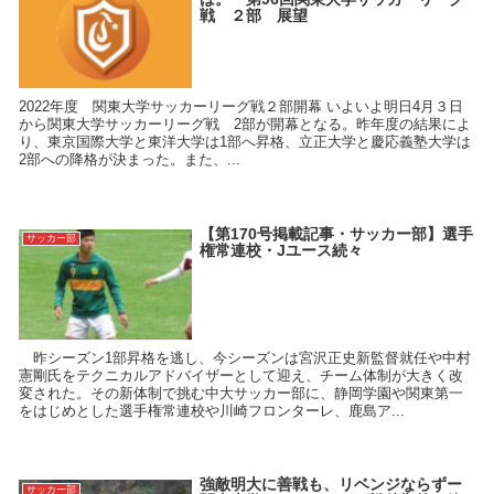
戦 ２部 展望
2022年度 関東大学サッカーリーグ戦２部開幕 いよいよ明日4月３日
から関東大学サッカーリーグ戦 2部が開幕となる。昨年度の結果によ
り、東京国際大学と東洋大学は1部へ昇格、立正大学と慶応義塾大学は
2部への降格が決まった。また、...
【第170号掲載記事・サッカー部】選手
サッカー部
権常連校・Jユース続々
昨シーズン1部昇格を逃し、今シーズンは宮沢正史新監督就任や中村
憲剛氏をテクニカルアドバイザーとして迎え、チーム体制が大きく改
変された。その新体制で挑む中大サッカー部に、静岡学園や関東第一
をはじめとした選手権常連校や川崎フロンターレ、鹿島ア...
強敵明大に善戦も、リベンジならずー
サッカー部