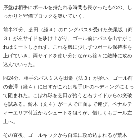
序盤は相手にボールを持たれる時間も長かったものの、し
っかりと守備ブロックを築いていく。
前半20分、芝田（経４）のロングパスを受けた矢尾坂（商
３）が左サイドを駆け上がり、ゴール前にパスを出すがこ
れはミートしきれず。これを機に少しずつボール保持率を
上げていき、両サイドを使い分けながら徐々に敵陣に攻め
込んでいった。
同24分、相手のパスミスを田邉（法３）が拾い、ゴール前
の岩澤（経４）に出すがこれは相手DFのヘディングによっ
て阻まれた。こぼれ球を芝田が拾うと右サイドからの突破
を試みる。鈴木（文４）が一人で正面まで運び、ペナルテ
ィーエリア付近からシュートを狙うが、惜しくもゴール左
上へ。
その直後、ゴールキックから自陣に攻め込まれるが荒木