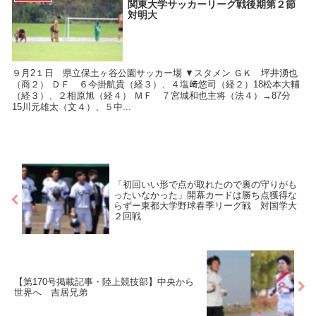
関東大学サッカーリーグ戦後期第２節
対明大
９月2１日 県立保土ヶ谷公園サッカー場 ▼スタメン ＧＫ 坪井湧也
（商２） ＤＦ ６今掛航貴（経３）、４塩﨑悠司（経２）18松本大輔
（経３）、２相原旭（経４） ＭＦ ７宮城和也主将（法４）→87分
15川元雄太（文４）、５中...
「初回いい形で点が取れたので裏の守りがも
ったいなかった」開幕カードは勝ち点獲得な
らずー東都大学野球春季リーグ戦 対国学大
２回戦
【第170号掲載記事・陸上競技部】中央から
世界へ 吉居兄弟