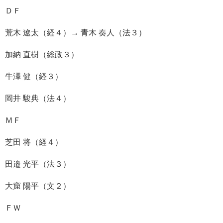
ＤＦ
荒木 遼太（経４）→ 青木 奏人（法３）
加納 直樹（総政３）
牛澤 健（経３）
岡井 駿典（法４）
ＭＦ
芝田 将（経４）
田邉 光平（法３）
大窟 陽平（文２）
ＦＷ