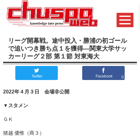
リーグ開幕戦。途中投入・勝浦の初ゴール
で追いつき勝ち点１を獲得―関東大学サッ
カーリーグ２部 第１節 対東海大
Twitter
Facebook
0
2022年４月３日 会場非公開
▼スタメン
ＧＫ
猪越 優惟（商３）