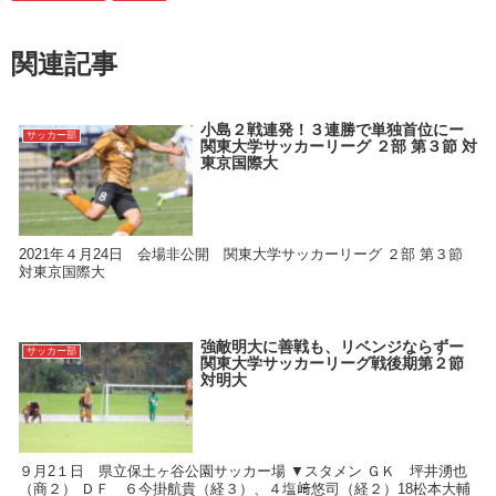
関連記事
小島２戦連発！３連勝で単独首位にー
サッカー部
関東大学サッカーリーグ ２部 第３節 対
東京国際大
2021年４月24日 会場非公開 関東大学サッカーリーグ ２部 第３節
対東京国際大
強敵明大に善戦も、リベンジならずー
サッカー部
関東大学サッカーリーグ戦後期第２節
対明大
９月2１日 県立保土ヶ谷公園サッカー場 ▼スタメン ＧＫ 坪井湧也
（商２） ＤＦ ６今掛航貴（経３）、４塩﨑悠司（経２）18松本大輔