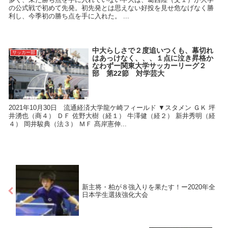
の公式戦で初めて先発。初先発とは思えない好投を見せ危なげなく勝
利し、今季初の勝ち点を手に入れた。 ...
中大らしさで２度追いつくも、幕切れ
サッカー部
はあっけなく、、、１点に泣き昇格か
なわずー関東大学サッカーリーグ２
部 第22節 対学芸大
2021年10月30日 流通経済大学龍ケ崎フィールド ▼スタメン ＧＫ 坪
井湧也（商４） ＤＦ 佐野大樹（経１） 牛澤健（経２） 新井秀明（経
４） 岡井駿典（法３） ＭＦ 髙岸憲伸...
新主将・柏が８強入りを果たす！ー2020年全
日本学生選抜強化大会