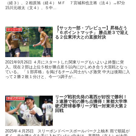
（経３）、２相原旭（経４） ＭＦ ７宮城和也主将（法４）→87分
15川元雄太（文４）、５中...
【サッカー部・プレビュー】昇格占う
サッカー部
「６ポイントマッチ」 勝点差３で迎え
る２位東洋大との直接対決
2021年9月26日 ４月にスタートした関東リーグもいよいよ終盤に突
入。現在２部は上位５校が勝点差５以内にひしめき合う大混戦となっ
ている。 「１部昇格」を掲げるチーム同士がいざ激突 中大は後期に入
って２勝２敗１分けと、今一つ調子が...
リーグ戦初先発の葛西が好投で勝利！
準硬式野球部
３連勝で初の勝ち点獲得！東都大学準
硬式野球春季リーグ戦ー対東洋大第２
回戦
2025年４月25日 スリーボンドベースボールパーク上柚木 雨で順延が
多く、未だ勝ち点を手に入れていない中大は、葛西陸（文１）が大学