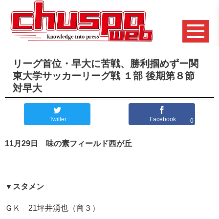
リーグ首位・早大に苦戦、勝利掴めずー関
東大学サッカーリーグ戦 １部 後期第８節
対早大
Twitter
Facebook
0
11
月
29
日 味の素フィールド西が丘
▼
スタメン
ＧＫ
21
坪井湧也（商３）