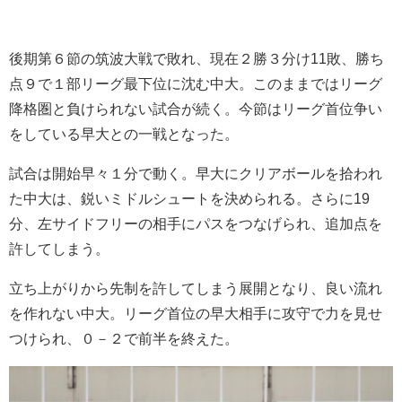
後期第６節の筑波大戦で敗れ、現在２勝３分け
11
敗、勝ち
点９で１部リーグ最下位に沈む中大。このままではリーグ
降格圏と負けられない試合が続く。今節はリーグ首位争い
をしている早大との一戦となった。
試合は開始早々１分で動く。早大にクリアボールを拾われ
た中大は、鋭いミドルシュートを決められる。さらに
19
分、左サイドフリーの相手にパスをつなげられ、追加点を
許してしまう。
立ち上がりから先制を許してしまう展開となり、
良い流れ
を作れない中大。リーグ首位の早大相手に攻守で力を見せ
つけられ、０－２で前半を終えた。