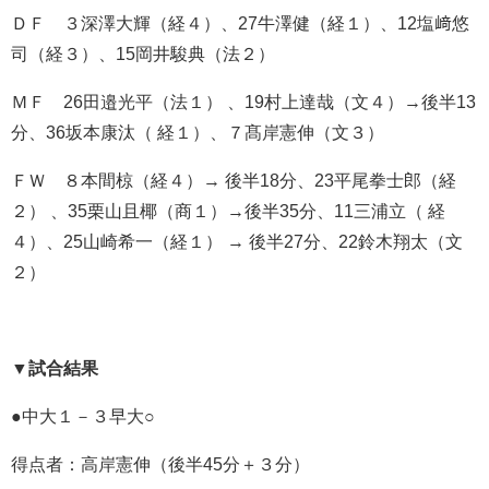
ＤＦ ３深澤大輝（経４）、
27
牛澤健（経１）、
12
塩﨑悠
司（経３）、
15
岡井駿典（法２）
ＭＦ
26
田邉光平（法１）
、
19
村上達哉（文４）
→
後半
13
分、
36
坂本康汰（
経１）、７髙岸憲伸（文３）
ＦＷ ８本間椋（経４）
→
後半
18
分、
23
平尾拳士郎（経
２）
、
35
栗山且椰（商１）
→
後半
35
分、
11
三浦立（
経
４）、
25
山崎希一（経１）
→
後半
27
分、
22
鈴木翔太（文
２）
▼
試合結果
●
中大１－３早大
○
得点者：高岸憲伸（後半
45
分＋３分）