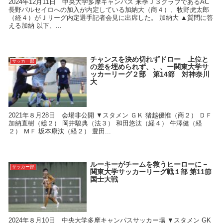
2024年12月11日 中央大学多摩キャンパス 来季Ｊ３クラブであるAC
長野パルセイロへの加入が内定している加納大（商４）、牧野虎太郎
（経４）がＪリーグ内定選手記者会見に出席した。 加納大 ▲質問に答
える加納 以下、...
チャンスを決め切れずドロー 上位と
サッカー部
の差を埋められず、、、ー関東大学サ
ッカーリーグ２部 第14節 対神奈川
大
2021年８月28日 会場非公開 ▼スタメン ＧＫ 猪越優惟（商２） ＤＦ
加納直樹（総２） 岡井駿典（法３） 和田悠汰（経４） 牛澤健（経
２） ＭＦ 坂本康汰（経２） 豊田...
ルーキーがチームを救うヒーローに－
サッカー部
関東大学サッカーリーグ戦１部 第11節
国士大戦
2024年８月10日 中央大学多摩キャンパスサッカー場 ▼スタメン GK