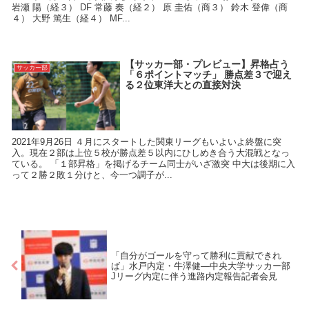
岩瀬 陽（経３） DF 常藤 奏（経２） 原 圭佑（商３） 鈴木 登偉（商
４） 大野 篤生（経４） MF...
【サッカー部・プレビュー】昇格占う
サッカー部
「６ポイントマッチ」 勝点差３で迎え
る２位東洋大との直接対決
2021年9月26日 ４月にスタートした関東リーグもいよいよ終盤に突
入。現在２部は上位５校が勝点差５以内にひしめき合う大混戦となっ
ている。 「１部昇格」を掲げるチーム同士がいざ激突 中大は後期に入
って２勝２敗１分けと、今一つ調子が...
「自分がゴールを守って勝利に貢献できれ
ば」水戸内定・牛澤健―中央大学サッカー部
Jリーグ内定に伴う進路内定報告記者会見