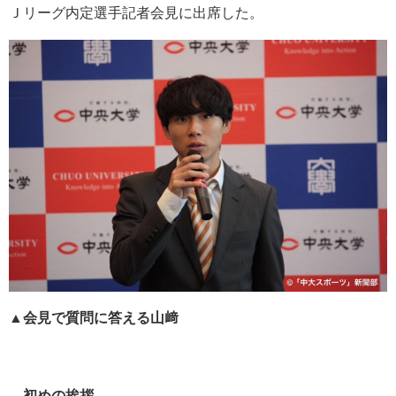
Ｊリーグ内定選手記者会見に出席した。
▲
会見で質問に答える山﨑
―初めの挨拶