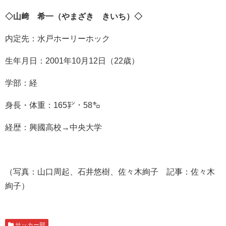
◇山﨑 希一（やまざき きいち）◇
内定先：水戸ホーリーホック
生年月日：2001年10月12日（22歳）
学部：経
身長・体重：165㌢・58㌔
経歴：興國高校→中央大学
（写真：山口周起、石井悠樹、佐々木絢子 記事：佐々木
絢子）
サッカー部