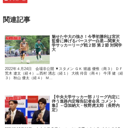
関連記事
魅せた中大の強さ！今季初勝利は宮沢
サッカー部
監督に捧げるバースデー白星―関東大
学サッカーリーグ戦２部 第２節 対関学
大
2022年４月24日 会場非公開 ▼スタメン ＧＫ 猪越 優惟（商３） ＤＦ
荒木 遼太（経４）→西村 湧志（経１） 大桃 伶音（商４） 牛澤 健（経
３） 秋山 優太（経４） Ｍ...
【中央大学サッカー部Ｊリーグ内定に
サッカー部
伴う進路内定報告記者会見 コメント
集】－③加納大・牧野虎太郎（長野内
定）