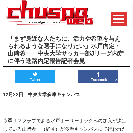
「まず身近な人たちに、活力や希望を与え
られるような選手になりたい」水戸内定・
山﨑希一―中央大学サッカー部Jリーグ内定
に伴う進路内定報告記者会見
Twitter
Facebook
0
12月22日 中央大学多摩キャンパス
今季Ｊ２クラブである水戸ホーリーホックへの加入が決定
している山﨑希一（経４）が多摩キャンパスにて行われた