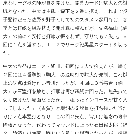
東都リーグ秋の陣が幕を開けた。開幕カードは駒大との対
戦となった。中大は主砲・森下を２番に据え、これまで投
手登録だった佐野を野手として初のスタメン起用など、春
季とは打線を組み替えて開幕戦に臨んだが、先発福山（駒
大）の前に４安打と打線が振るわず、守りでも７失点。８
回に１点を返すも、１－７でリーグ戦黒星スタートを切っ
た。
中大の先発はエース・皆川。初回は３人で抑えたが、続く
２回には４番鵜飼（駒大）の適時打で駒大が先制。これ以
上の失点は避けたい皆川だったが、４回に３番与倉（駒
大）が三塁打を放ち、打順は再び鵜飼に回った。無失点で
切り抜けたい場面だったが、「狙ったインコースが甘く入
ってしまった」（古賀）と鵜飼の２球目を打ち抜いた当た
りは２点本塁打となり、この回２失点。皆川は無念の途中
降板となった。代わってマウンドに上った石田裕太郎（経
２＝静清）は無死二塁という厳しい場面となったが、後続