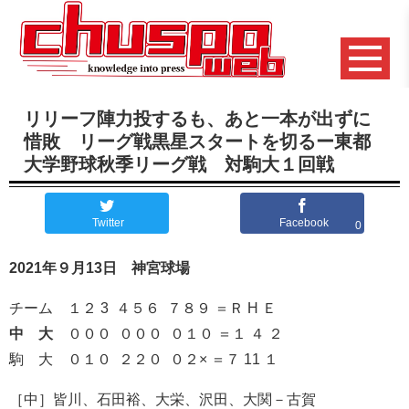
リリーフ陣力投するも、あと一本が出ずに
惜敗 リーグ戦黒星スタートを切るー東都
大学野球秋季リーグ戦 対駒大１回戦
Twitter
Facebook
0
2021年９月13日 神宮球場
チーム １２ 3 ４５６ ７８９ ＝Ｒ H Ｅ
中 大
０００ ０００ ０１０ ＝１ ４ ２
駒 大 ０１０ ２２０ ０２× ＝７ 11 １
［中］皆川、石田裕、大栄、沢田、大関－古賀