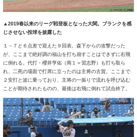
▲2019春以来のリーグ戦登板となった大関。ブランクを感
じさせない投球を披露した
１－７と６点差で迎えた９回表。森下からの攻撃だった
が、ここまで絶好調の福山を打ち崩すことはできずに右飛
に倒れる。代打・櫻井亨佑（商１＝習志野）も打ち取ら
れ、二死の場面で打席に立ったのは主将の古賀。ここまで
２安打と波に乗っており、主将の一振りで流れを呼び込む
ことが期待されたものの、最後は右飛に倒れて試合終了。