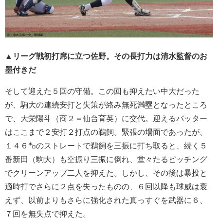
▲リーグ戦初打席に立つ佐野。その長打力は清水監督のお
墨付きだ
そして迎えた５回の守備。この回も抑えたい中大だった
が、駒大の連続安打と失策が絡み無死満塁となったところ
で、大栄陽斗（商２＝仙台育英）に交代。迎えるバッター
はここまで２安打２打点の鵜飼。緊張の場面であったが、
１４６㌔のストレートで鵜飼を三振に打ち取ると、続く５
番新田（駒大）も空振り三振に倒れ、堂々たるピッチング
でクリーンアップ二人を抑えた。しかし、その後は暴投と
適時打でさらに２点を失ったものの、６回以降も球威は衰
えず、以前よりもさらに強化された真っすぐを武器に６、
７回を無失点で抑えた。