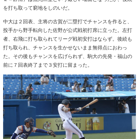
を打ち取って窮地をしのいだ。
中大は２回表、主将の古賀が二塁打でチャンスを作ると、
投手から野手転向した佐野が公式戦初打席に立った。左打
者、右飛に打ち取られてリーグ戦初安打はならず。後続も
打ち取られ、チャンスを生かせないまま無得点におわっ
た。その後もチャンスを広げられず、駒大の先発・福山の
前に７回表終了まで３安打に留まった。