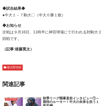
◆試合結果◆
●中大１－７駒大〇（中大０勝１敗）
◆お知らせ
次戦は９月16日、11時半に神宮球場にて行われる対駒大２
回戦です。
（記事:後藤寛太）
硬式野球部
関連記事
秋季リーグ開幕直前インタビュー①～
硬式野球部
期待のルーキー！中大の未来を担う１
年生編