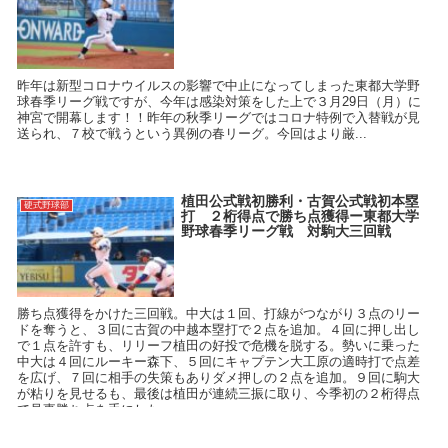
昨年は新型コロナウイルスの影響で中止になってしまった東都大学野
球春季リーグ戦ですが、今年は感染対策をした上で３月29日（月）に
神宮で開幕します！！昨年の秋季リーグではコロナ特例で入替戦が見
送られ、７校で戦うという異例の春リーグ。今回はより厳...
植田公式戦初勝利・古賀公式戦初本塁
硬式野球部
打 ２桁得点で勝ち点獲得ー東都大学
野球春季リーグ戦 対駒大三回戦
勝ち点獲得をかけた三回戦。中大は１回、打線がつながり３点のリー
ドを奪うと、３回に古賀の中越本塁打で２点を追加。４回に押し出し
で１点を許すも、リリーフ植田の好投で危機を脱する。勢いに乗った
中大は４回にルーキー森下、５回にキャプテン大工原の適時打で点差
を広げ、７回に相手の失策もありダメ押しの２点を追加。９回に駒大
が粘りを見せるも、最後は植田が連続三振に取り、今季初の２桁得点
で見事勝ち点を手にした。