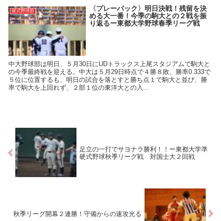
〈プレーバック〉明日決戦！残留を決
硬式野球部
める大一番！今季の駒大との２戦を振
り返るー東都大学野球春季リーグ戦
中大野球部は明日、５月30日にUDトラックス上尾スタジアムで駒大と
の今季最終戦を迎える。中大は５月29日時点で４勝８敗、勝率0.333で
５位に位置するも、明日の試合を落とすと勝ち点１で駒大と並び、勝
率で駒大を上回れず、２部１位の東洋大との入...
足立の一打でサヨナラ勝利！！ー東都大学準
硬式野球秋季リーグ戦 対国士大２回戦
秋季リーグ開幕２連勝！守備からの速攻光る