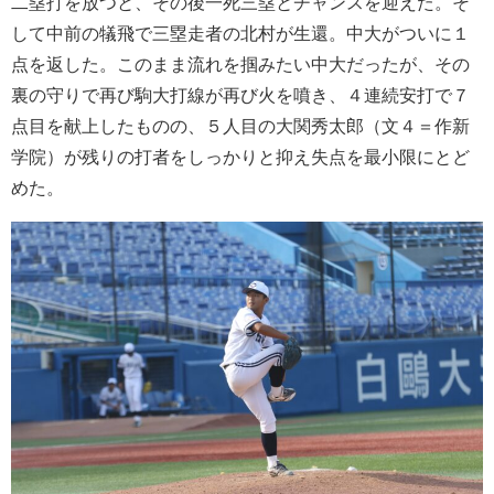
二塁打を放つと、その後一死三塁とチャンスを迎えた。そ
して中前の犠飛で三塁走者の北村が生還。中大がついに１
点を返した。このまま流れを掴みたい中大だったが、その
裏の守りで再び駒大打線が再び火を噴き、４連続安打で７
点目を献上したものの、５人目の大関秀太郎（文４＝作新
学院）が残りの打者をしっかりと抑え失点を最小限にとど
めた。