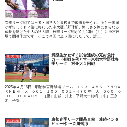
春季リーグ戦では王者・国学大と最後まで優勝を争うも、あと一歩届
かず惜しくも２位に終わった中大硬式野球部。悔しさを胸にさらなる
成長を遂げた中大の秋の陣、秋季リーグ戦が９月13日（月）に神宮球
場で開幕予定です！そこで今回は全６回にわたって、計1...
満塁生かせず３試合連続の完封負け
硬式野球部
カード初戦を落とすー東都大学野球春
季リーグ 対亜大１回戦
2025年４月16日 明治神宮野球場 チーム １２３ ４５６ ７８９＝
ＲＨＥ 亜 大 ００１ １００ ００２＝４７０ 中 大 ０００ ０
００ ０００＝０５１ ［亜］山城、井上、平野大ー前嶋 ［中］三奈
木、子安、...
東都春季リーグ開幕直前！連続インタ
硬式野球部
ビュー④ 〜皆川喬涼