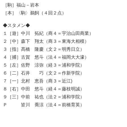
［駒］福山－岩本
［本］〈駒〉鵜飼（４回２点）
◆スタメン◆
１［遊］中川 拓紀（商４＝宇治山田商業）
２［中］森下 翔太（商３＝東海大相模）
３［指］髙橋 隆慶（文２＝明秀日立）
４［捕］古賀 悠斗（法４＝福岡大大濠）
５［左］佐野 涼弥（経３＝浦和学院）
６［二］石井 巧（文２＝作新学院）
７［一］北村 恵吾（商３＝近江)
８［右］中田 悠斗（経４＝藤枝明誠）
９［三］中前 祐也（法２＝浦和学院）
Ｐ 皆川 喬涼（法４＝前橋育英）