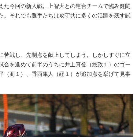
えた今回の新人戦。上智大との連合チームで臨み健闘
た。それでも選手たちは攻守共に多くの活躍を残す試
に苦戦し、先制点を献上してしまう。しかしすぐに立
試合を進めて前半のうちに井上真登（総政１）のゴー
平（商１）、香西隼人（経１）が追加点を挙げて見事