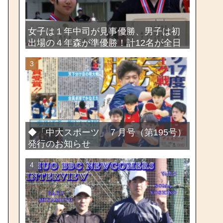
女子は１年中司が見事優勝、男子は初
出場の４年森が準優勝！計12名が全日
本出場権を獲得―第58回関東女子学生
剣道選手権大会・第72回関東学生剣道
選手権大会
◆「中大スポーツ」７月号（第195号）
発行のお知らせ