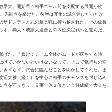
敵早大。開始早々相手ゴール前を支配する展開が続
り、先制点を挙げた。後半は互角の試合運びだったが、
はサドンデス方式の延長戦に持ち越された。その延長
らず、獨大・成蹊大連合との３位決定戦へと進んだ。
挙げた。「負けてチーム全体のムードが落ちてる時
上げていかないといけないなって。そこで気持ちの切
引きずらず、試合に臨んだことを明かしてくれた。ま
渡辺大雅（経１）を中心に相手のチャンスを封じ込め
１点を守りきり、見事全体３位という好成績で大会を