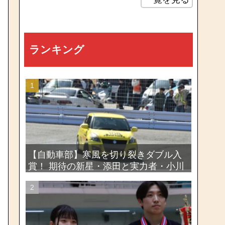
ランキング
【自動車部】寒風を切り裂きダブル入
賞！ 期待の新星・添田と実力者・小川
が魅せたー関東学生ジムカーナ新人戦
大会2026