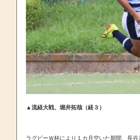
▲流経大戦、堀井拓哉（経３）
ラグビーＷ杯により１カ月空いた期間、長谷