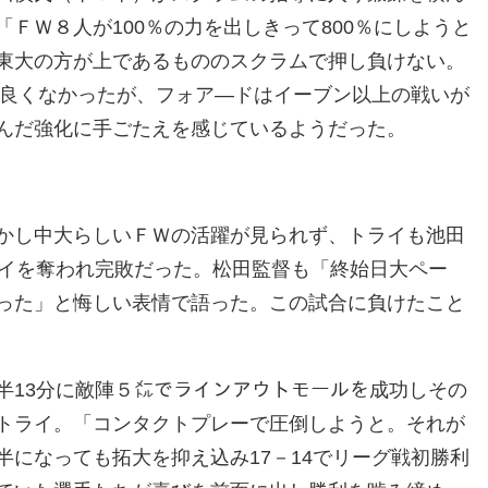
ＦＷ８人が100％の力を出しきって800％にしようと
東大の方が上であるもののスクラムで押し負けない。
は良くなかったが、フォア―ドはイーブン以上の戦いが
んだ強化に手ごたえを感じているようだった。
かし中大らしいＦＷの活躍が見られず、トライも池田
ライを奪われ完敗だった。松田監督も「終始日大ペー
った」と悔しい表情で語った。この試合に負けたこと
半13分に敵陣５㍍でラインアウトモールを成功しその
トライ。「コンタクトプレーで圧倒しようと。それが
になっても拓大を抑え込み17－14でリーグ戦初勝利