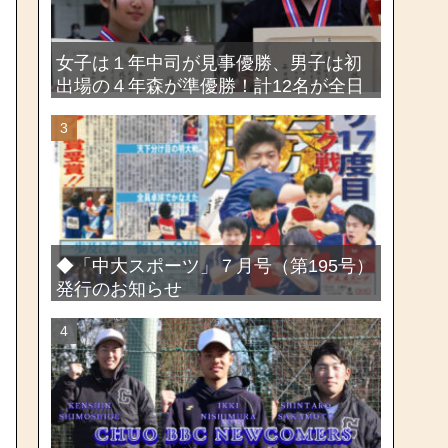
女子は１年中司が見事優勝、男子は初
出場の４年森が準優勝！計12名が全日
本出場権を獲得―第58回関東女子学生
剣道選手権大会・第72回関東学生剣道
選手権大会
◆「中大スポーツ」７月号（第195号）
発行のお知らせ