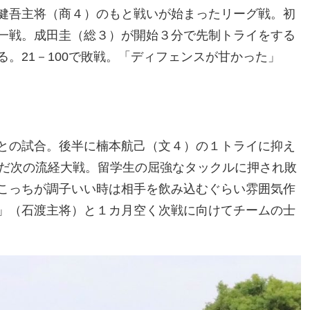
健吾主将（商４）のもと戦いが始まったリーグ戦。初
一戦。成田圭（総３）が開始３分で先制トライをする
。21－100で敗戦。「ディフェンスが甘かった」
との試合。後半に楠本航己（文４）の１トライに抑え
んだ次の流経大戦。留学生の屈強なタックルに押され敗
こっちが調子いい時は相手を飲み込むぐらい雰囲気作
」（石渡主将）と１カ月空く次戦に向けてチームの士