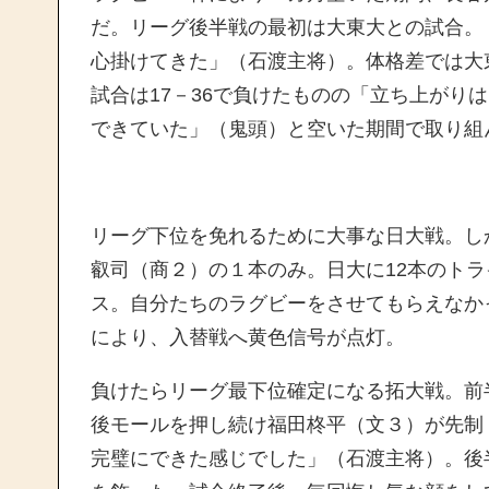
だ。リーグ後半戦の最初は大東大との試合。「
心掛けてきた」（石渡主将）。体格差では大
試合は17－36で負けたものの「立ち上がり
できていた」（鬼頭）と空いた期間で取り組
リーグ下位を免れるために大事な日大戦。し
叡司（商２）の１本のみ。日大に12本のト
ス。自分たちのラグビーをさせてもらえなか
により、入替戦へ黄色信号が点灯。
負けたらリーグ最下位確定になる拓大戦。前
後モールを押し続け福田柊平（文３）が先制
完璧にできた感じでした」（石渡主将）。後半