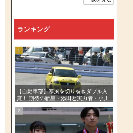
ランキング
【自動車部】寒風を切り裂きダブル入
賞！ 期待の新星・添田と実力者・小川
が魅せたー関東学生ジムカーナ新人戦
大会2026