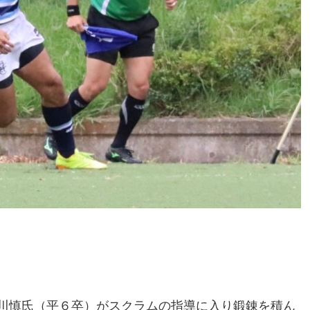
川慎氏（平６卒）がスクラムの指導に入り鍛錬を積ん