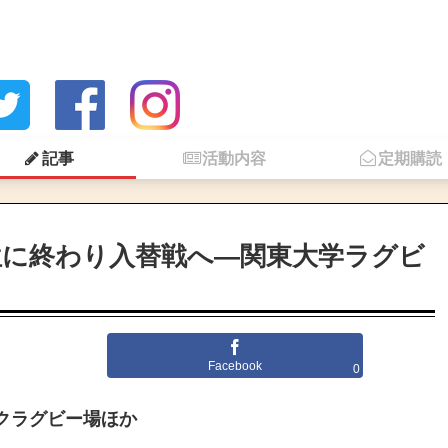
記事
活動内容
定期購読
位に終わり入替戦へ―関東大学ラグビ
Facebook
0
ークラグビー場ほか