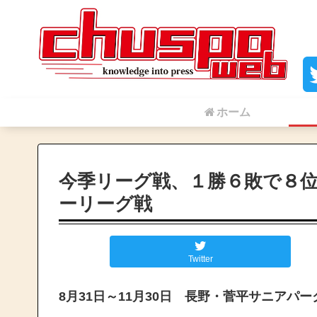
ホーム
今季リーグ戦、１勝６敗で８
ーリーグ戦
Twitter
8月31日～11月30日 長野・菅平サニアパ