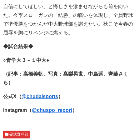
自信にしてほしい」と悔しさを滲ませながらも前を向い
た。今季スローガンの「結勝」の戦いを体現し、全員野球
で準優勝をつかんだ中大野球部を讃えたい。秋こそ今春の
屈辱を胸にリベンジに燃える。
◆試合結果◆
○青学大３－１中大●
（記事：高橋美帆、写真：髙梨晃世、中島遥、齊藤さく
ら）
公式X（
@chudaisports
）
Instagram（
@chuspo_report
）
硬式野球部