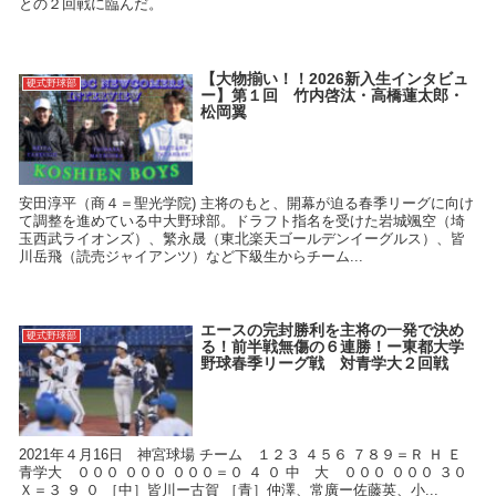
との２回戦に臨んだ。
【大物揃い！！2026新入生インタビュ
硬式野球部
ー】第１回 竹内啓汰・高橋蓮太郎・
松岡翼
安田淳平（商４＝聖光学院) 主将のもと、開幕が迫る春季リーグに向け
て調整を進めている中大野球部。ドラフト指名を受けた岩城颯空（埼
玉西武ライオンズ）、繁永晟（東北楽天ゴールデンイーグルス）、皆
川岳飛（読売ジャイアンツ）など下級生からチーム...
エースの完封勝利を主将の一発で決め
硬式野球部
る！前半戦無傷の６連勝！ー東都大学
野球春季リーグ戦 対青学大２回戦
2021年４月16日 神宮球場 チーム １２３ ４５６ ７８９＝Ｒ Ｈ Ｅ
青学大 ０００ ０００ ０００＝０ ４ ０ 中 大 ０００ ０００ ３０
Ｘ＝３ ９ ０ ［中］皆川ー古賀 ［青］仲澤、常廣ー佐藤英、小...