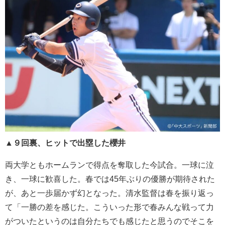
▲
９回裏、ヒットで出塁した櫻井
両大学ともホームランで得点を奪取した今試合。一球に泣
き、一球に歓喜した。春では45年ぶりの優勝が期待された
が、あと一歩届かず幻となった。清水監督は春を振り返っ
て「一勝の差を感じた。こういった形で春みんな戦って力
がついたというのは自分たちでも感じたと思うのでそこを