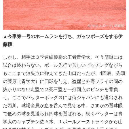
▲
今季第一号のホームランを打ち、ガッツポーズをする伊
藤櫂
しかし、相手は３季連続優勝の王者青学大。そう簡単には
試合は終わらない。ボール先行で苦しいピッチングながら
もここまで無失点に抑えてきた山口だったが、4回表、先頭
の藤原（青学大）に四球を与え、盗塁と外野フライの間の
抜かりのない走塁で２死三塁と一打同点のピンチを背負
う。ここでバッターボックスには侍ジャパンにも選出され
た西川。球場全員が息を呑んで見守る中、さすがの選球眼
で低めの球を見送られ四球を選ばれる。続くバッターは青
学大のキャプテン佐々木。１ボールノーストライクから山