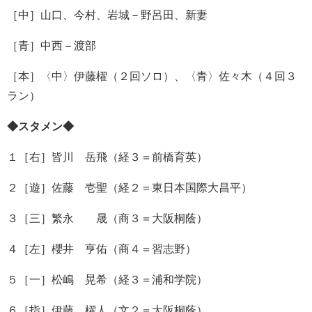
［中］山口、今村、岩城－野呂田、新妻
［青］中西－渡部
［本］〈中〉伊藤櫂（２回ソロ）、〈青〉佐々木（４回３
ラン）
◆スタメン◆
１［右］皆川 岳飛（経３＝前橋育英）
２［遊］佐藤 壱聖（経２＝東日本国際大昌平）
３［三］繁永 晟（商３＝大阪桐蔭）
４［左］櫻井 亨佑（商４＝習志野）
５［一］松嶋 晃希（経３＝浦和学院）
６［指］伊藤 櫂人（文２＝大阪桐蔭）