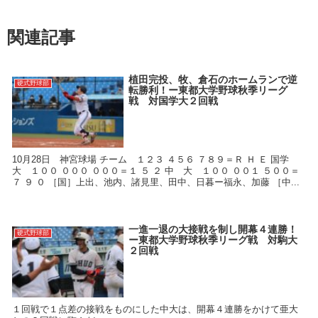
関連記事
植田完投、牧、倉石のホームランで逆
硬式野球部
転勝利！ー東都大学野球秋季リーグ
戦 対国学大２回戦
10月28日 神宮球場 チーム １２３ ４５６ ７８９＝Ｒ Ｈ Ｅ 国学
大 １００ ０００ ０００＝１ ５ ２ 中 大 １００ ００１ ５００＝
７ ９ ０ ［国］上出、池内、諸見里、田中、日暮ー福永、加藤 ［中...
一進一退の大接戦を制し開幕４連勝！
硬式野球部
ー東都大学野球秋季リーグ戦 対駒大
２回戦
１回戦で１点差の接戦をものにした中大は、開幕４連勝をかけて亜大