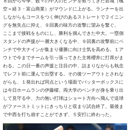
８回から今季、数々の中大のピンチを救ってきた岩城（颯
空＝経３・富山商業）がマウンドに上がる。ランナーを出
しながらもコースをつく伸びのあるストレートで２イニン
グを無失点に抑え、９回裏の味方の攻撃に望みを繋ぐ。
ここまで接戦をものにし、勝利を掴んできた中大。一塁側
スタンドの声援が一層大きくなる中、９回裏の攻撃前にベ
ンチで中大ナインが集まり優勝に向け士気を高める。１ア
ウトで今までチームを引っ張ってきた主将櫻井に打席がま
わる。この日一番の声援と注目の中、詰まりながらも執念
でレフト前に運んで出塁する。その後ツーアウトとされな
がらも、１発出れば同点という場面でバッターボックスに
は今日ホームランの伊藤櫂。両大学のベンチが身を乗り出
して見守る中、力の無い打球はショート方向へ飛んで送球
がファーストミットにきっちりと収まり試合終了。最後ま
で中西を打ち崩すことができず、５安打に終わった。