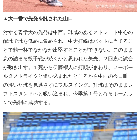
▲
大一番で先発を託された山口
対する青学大の先発は中西。球威のあるストレート中心の
配球で球を低めに集められ、中大打線はバットに当てるこ
とで精一杯でなかなか出塁することができない。このまま
息の詰まる投手戦が続くかと思われた矢先、２回裏に試合
が動き出す。１死から伊藤櫂人に打順がまわり、ノーボー
ル２ストライクと追い込まれたところから中西の今日唯一
の浮いた球を見逃さずにフルスイング。打球はそのままレ
フトスタンドへと吸い込まれ、今季第１号となるホームラ
ンで先制に成功する。