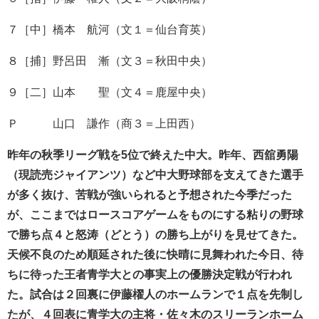
７［中］橋本 航河（文１＝仙台育英）
８［捕］野呂田 漸（文３＝秋田中央）
９［二］山本 聖（文４＝鹿屋中央）
Ｐ 山口 謙作（商３＝上田西）
昨年の秋季リーグ戦を5位で終えた中大。昨年、西舘勇陽
（現読売ジャイアンツ）など中大野球部を支えてきた選手
が多く抜け、苦戦が強いられると予想された今季だった
が、ここまではロースコアゲームをものにする粘りの野球
で勝ち点４と怒涛（どとう）の勝ち上がりを見せてきた。
天候不良のため順延された後に快晴に見舞われた今日、待
ちに待った王者青学大との事実上の優勝決定戦が行われ
た。試合は２回裏に伊藤櫂人のホームランで１点を先制し
たが、４回表に青学大の主将・佐々木のスリーランホーム