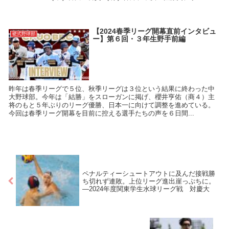
【2024春季リーグ開幕直前インタビュ
硬式野球部
ー】第６回・３年生野手前編
昨年は春季リーグで５位、秋季リーグは３位という結果に終わった中
大野球部。今年は「結勝」をスローガンに掲げ、櫻井亨佑（商４）主
将のもと５年ぶりのリーグ優勝、日本一に向けて調整を進めている。
今回は春季リーグ開幕を目前に控える選手たちの声を６日間...
ペナルティーシュートアウトに及んだ接戦勝
ち切れず連敗。上位リーグ進出崖っぷちに。
―2024年度関東学生水球リーグ戦 対慶大