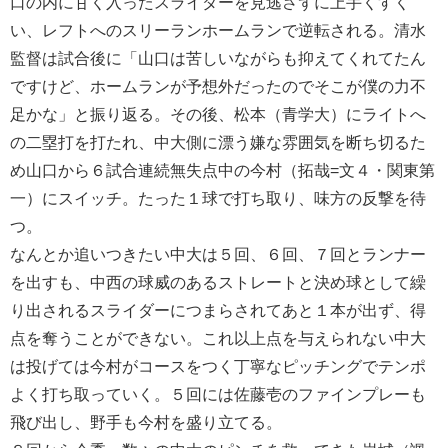
口の内に甘く入ったスライダーを見逃さずに上手くすく
い、レフトへのスリーランホームランで逆転される。清水
監督は試合後に「山口は苦しいながらも抑えてくれてたん
ですけど、ホームランが予想外だったのでそこが僕の力不
足かな」と振り返る。その後、松本（青学大）にライトへ
の二塁打を打たれ、中大側に漂う嫌な雰囲気を断ち切るた
め山口から６試合連続無失点中の今村（拓哉=文４・関東第
一）にスイッチ。たった１球で打ち取り、味方の反撃を待
つ。
なんとか追いつきたい中大は５回、６回、７回とランナー
を出すも、中西の球威のあるストレートと決め球として繰
り出されるスライダーにつまらされてあと１本が出ず、得
点を奪うことができない。これ以上点を与えられない中大
は投げては今村がコースをつく丁寧なピッチングでテンポ
よく打ち取っていく。５回には佐藤壱のファインプレーも
飛び出し、野手も今村を盛り立てる。