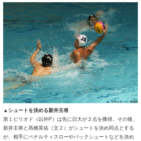
▲シュートを決める新井主将
第１ピリオド（以外P）は先に日大が２点を獲得。その後、
新井主将と髙橋英佑（文２）がシュートを決め同点とする
が、相手にペナルティスローやバックシュートなどを決め