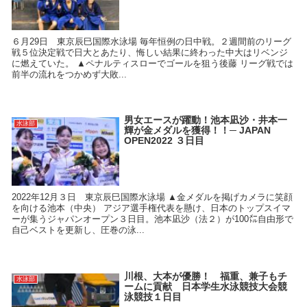
６月29日 東京辰巳国際水泳場 毎年恒例の日中戦。２週間前のリーグ
戦５位決定戦で日大とあたり、悔しい結果に終わった中大はリベンジ
に燃えていた。 ▲ペナルティスローでゴールを狙う後藤 リーグ戦では
前半の流れをつかめず大敗...
男女エースが躍動！池本凪沙・井本一
水泳部
輝が金メダルを獲得！！─ JAPAN
OPEN2022 ３日目
2022年12月３日 東京辰巳国際水泳場 ▲金メダルを掲げカメラに笑顔
を向ける池本（中央） アジア選手権代表を懸け、日本のトップスイマ
ーが集うジャパンオープン３日目。池本凪沙（法２）が100㍍自由形で
自己ベストを更新し、圧巻の泳...
川根、大本が優勝！ 福重、兼子もチ
水泳部
ームに貢献 日本学生水泳競技大会競
泳競技１日目