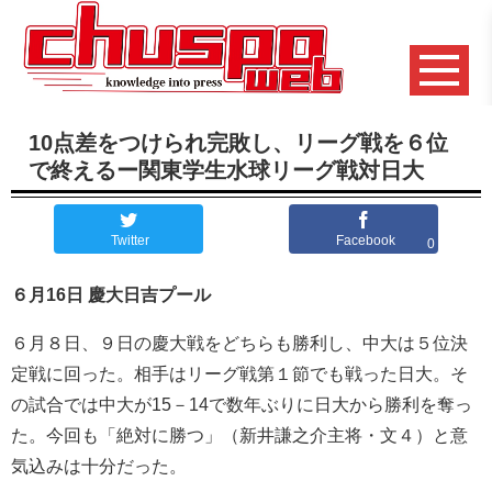
10点差をつけられ完敗し、リーグ戦を６位
で終えるー関東学生水球リーグ戦対日大
Twitter
Facebook
0
６月16日 慶大日吉プール
６月８日、９日の慶大戦をどちらも勝利し、中大は５位決
定戦に回った。相手はリーグ戦第１節でも戦った日大。そ
の試合では中大が15－14で数年ぶりに日大から勝利を奪っ
た。今回も「絶対に勝つ」（新井謙之介主将・文４）と意
気込みは十分だった。