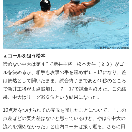
▲ゴールを狙う松本
諦めない中大は第４Pで新井主将、松本天斗（文３）がゴー
ルを決めるが、相手も攻撃の手を緩めず６－17になり、差
は依然として開いたまま。試合終了まであと40秒のところ
で新井主将が１点追加し、７－17で試合を終えた。この結
果、中大はリーグ戦６位という結果になった。
10点差をつけられての完敗を喫したことについて、「この
点差ほどの実力差はないと思っているけど、やはり中大の
流れを掴めなかった」と山内コーチは振り返る。さらに田