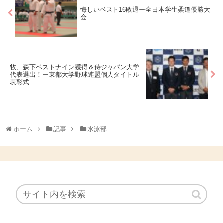
悔しいベスト16敗退ー全日本学生柔道優勝大
会
牧、森下ベストナイン獲得＆侍ジャパン大学
代表選出！ー東都大学野球連盟個人タイトル
表彰式
ホーム
記事
水泳部