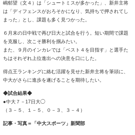
嶋郁望（文４）は「シュートミスが多かった」、新井主将
は「ディフェンスがおろそかになり、気持ちで押されてし
まった」とし、課題も多く見つかった。
６月末の日中戦で再び日大と試合を行う。短い期間で課題
を克服し、次こそ勝利を掴みたい。
また、９月のインカレでは「ベスト４を目指す」と選手た
ちはそれぞれ上位進出への決意を口にした。
得点王ランキングに絡む活躍を見せた新井主将を筆頭に、
中大がさらに進歩を遂げることを期待したい。
◆試合結果◆
●中大７－17日大◯
（３－５、１－５、０－３、３－４）
記事・写真＝「中大スポーツ」新聞部