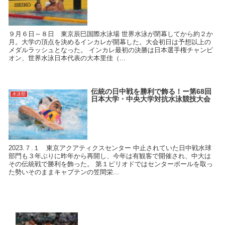
９月６日～８日 東京辰巳国際水泳場 世界水泳が閉幕してから約２か
月。大学の頂点を決めるインカレが開幕した。大会初日は予想以上の
メダルラッシュとなった。 インカレ最初の決勝は日本選手権チャンピ
オン、世界水泳日本代表の大本里佳（...
伝統の日中戦を勝利で飾る！ー第68回
水泳部
日本大学・中央大学対抗水泳競技大会
2023.７.１ 東京アクアティクスセンター 中止されていた日中戦水球
部門も３年ぶりに昨年から再開し、今年は有観客で開催され、中大は
その伝統戦で勝利を飾った。 第１ピリオドではセンターボールを取っ
た勢いそのままキャプテンの笠間栄...