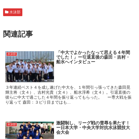
水泳部
関連記事
「中大でよかったなって思える４年間
水泳部
でした！」ー引退直後の森田・吉村・
船水へインタビュー
３年連続ベスト４を成し遂げた中大を、１年間引っ張ってきた森田晃
輝主将（文４）、吉村光貴（文４）、船水淳希（文４）。引退直後の
彼らに中大で過ごした４年間を振り返ってもらった。 ー専大戦を振
り返って 森田：３ピリ目まではも...
激闘制し、リーグ戦の雪辱を果たす！
水泳部
ー日本大学・中央大学対抗水泳競技大
会大会