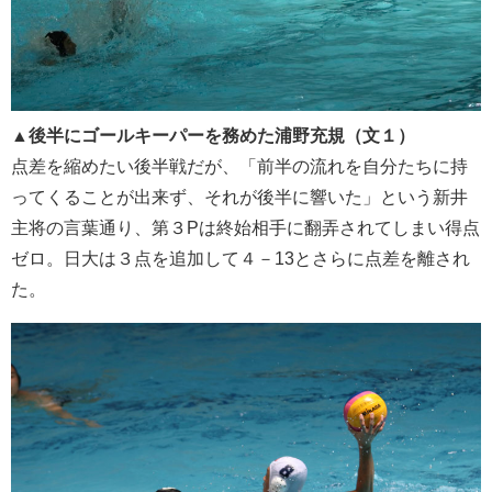
▲後半にゴールキーパーを務めた浦野充規（文１）
点差を縮めたい後半戦だが、「前半の流れを自分たちに持
ってくることが出来ず、それが後半に響いた」という新井
主将の言葉通り、第３Pは終始相手に翻弄されてしまい得点
ゼロ。日大は３点を追加して４－13とさらに点差を離され
た。