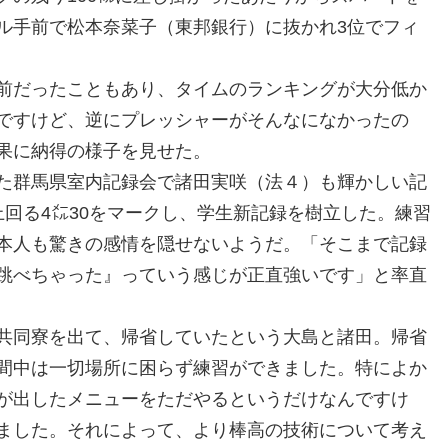
ル手前で松本奈菜子（東邦銀行）に抜かれ3位でフィ
前だったこともあり、タイムのランキングが大分低か
ですけど、逆にプレッシャーがそんなになかったの
果に納得の様子を見せた。
た群馬県室内記録会で諸田実咲（法４）も輝かしい記
回る4㍍30をマークし、学生新記録を樹立した。練習
本人も驚きの感情を隠せないようだ。「そこまで記録
跳べちゃった』っていう感じが正直強いです」と率直
共同寮を出て、帰省していたという大島と諸田。帰省
間中は一切場所に困らず練習ができました。特によか
が出したメニューをただやるというだけなんですけ
ました。それによって、より棒高の技術について考え