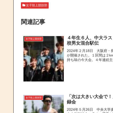
女子陸上競技部
関連記事
４年生６人、中大ラス
女子陸上競技部
校男女混合駅伝
2024年２月18日 大阪府
が開催された。１区間は２k
持ち味の今大会。４年連続主催
「次は大きい大会で！
女子陸上競技部
録会
2024年５月26日 中央大