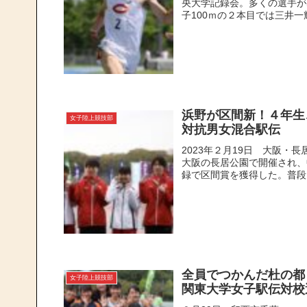
央大学記録会。多くの選手が
子100ｍの２本目では三井一輝
浜野が区間新！４年生
女子陸上競技部
対抗男女混合駅伝
2023年２月19日 大阪・
大阪の長居公園で開催され、
録で区間賞を獲得した。普段は
全員でつかんだ杜の都
女子陸上競技部
関東大学女子駅伝対校