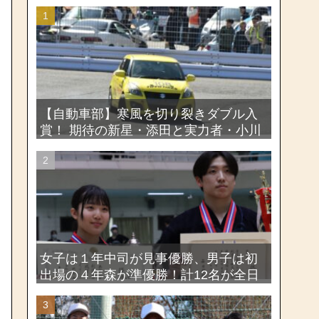
【自動車部】寒風を切り裂きダブル入
賞！ 期待の新星・添田と実力者・小川
が魅せたー関東学生ジムカーナ新人戦
大会2026
女子は１年中司が見事優勝、男子は初
出場の４年森が準優勝！計12名が全日
本出場権を獲得―第58回関東女子学生
剣道選手権大会・第72回関東学生剣道