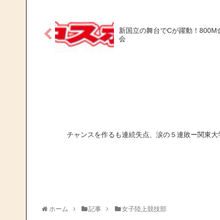
新国立の舞台でCが躍動！800M
会
チャンスを作るも連続失点、涙の５連敗ー関東大学
ホーム
記事
女子陸上競技部