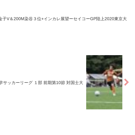
金子V＆200M染谷３位+インカレ展望ーセイコーGP陸上2020東京大
サッカーリーグ １部 前期第10節 対国士大