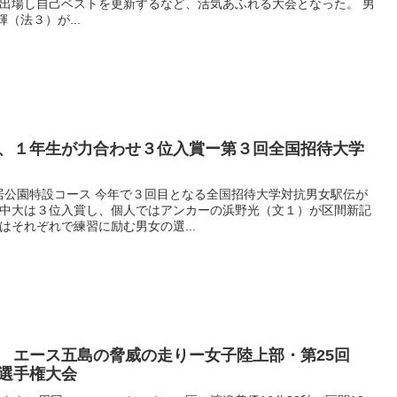
出場し自己ベストを更新するなど、活気あふれる大会となった。 男
（法３）が...
、１年生が力合わせ３位入賞ー第３回全国招待大学
長居公園特設コース 今年で３回目となる全国招待大学対抗男女駅伝が
中大は３位入賞し、個人ではアンカーの浜野光（文１）が区間新記
それぞれで練習に励む男女の選...
 エース五島の脅威の走りー女子陸上部・第25回
選手権大会