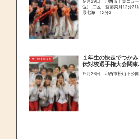
９月29日 印西市千葉ニュー
位） 二区 斎藤菜月12分21
原七海 13分3...
１年生の快走でつかみ
女子陸上競技部
伝対校選手権大会関東
９月26日 印西市松山下公