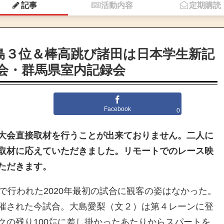
記事
活動内容
定期購読
大島３位＆棒高跳び諸田は日本学生新記
大会・群馬県室内記録会
Facebook
0
大会直接取材を行うことが出来ておりません。二人に
取材に応えていただきました。リモートでのレース映
ただきます。
で行われた2020年最初の試合に観客の姿はなかった。
催された今試合。大島愛梨（文２）は第４レーンに登
クの残り100㍍に差し掛かったあたりからスパートを