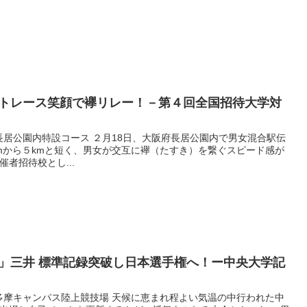
トレース笑顔で襷リレー！－第４回全国招待大学対
・長居公園内特設コース ２月18日、大阪府長居公園内で男女混合駅伝
mから５kmと短く、男女が交互に襷（たすき）を繋ぐスピード感が
者招待校とし...
」三井 標準記録突破し日本選手権へ！ー中央大学記
学多摩キャンパス陸上競技場 天候に恵まれ程よい気温の中行われた中