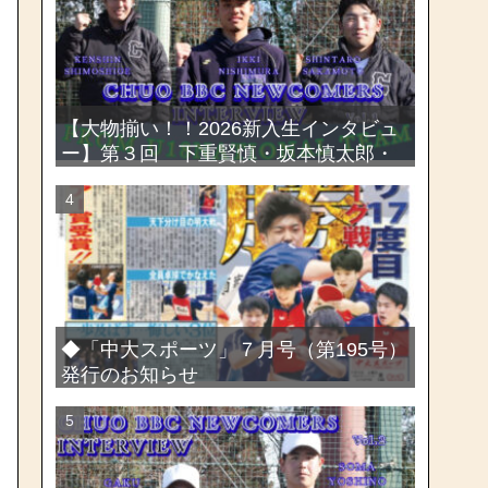
選手権大会
【大物揃い！！2026新入生インタビュ
ー】第３回 下重賢慎・坂本慎太郎・
西村一毅
◆「中大スポーツ」７月号（第195号）
発行のお知らせ