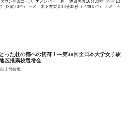
タウン周回コース ▼メンバー 一区 渡邉美優16分30秒（区間13
秒（区間20位） 三区 木下友梨菜18分38秒（区間５位） 四区 石
とった杜の都への切符！―第38回全日本大学女子駅
地区推薦校選考会
園陸上競技場