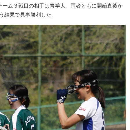
Aチーム３戦目の相手は青学大。両者ともに開始直後か
いう結果で見事勝利した。