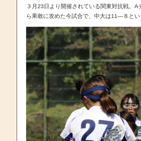
３月23日より開催されている関東対抗戦。
ら果敢に攻めた今試合で、中大は11―８と