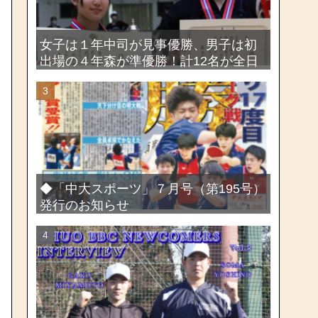
女子は１年中司が見事優勝、男子は初
出場の４年森が準優勝！計12名が全日
本出場権を獲得―第58回関東女子学生
剣道選手権大会・第72回関東学生剣道
選手権大会
◆「中大スポーツ」７月号（第195号）
発行のお知らせ