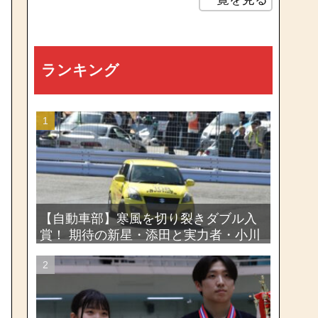
ランキング
【自動車部】寒風を切り裂きダブル入
賞！ 期待の新星・添田と実力者・小川
が魅せたー関東学生ジムカーナ新人戦
大会2026