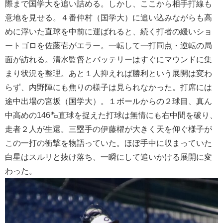
際まで国学大を追い詰める。しかし、ここから相手打線も
意地を見せる。４番仲村（国学大）に追い込みながらも高
めに浮いた直球を中前に運ばれると、続く打者の緩いショ
ートゴロを佐藤壱がエラー。一転して一打同点・逆転の局
面が訪れる。清水監督とバッテリーはすぐにマウンドに集
まり状況を整理。あと１人抑えれば勝利という展開は変わ
らず、内野陣にも焦りの様子は見られなかった。打席には
途中出場の宮坂（国学大）。１ボールからの２球目、真ん
中高めの146㌔直球を捉えた打球は無情にも右中間を破り、
走者２人が生還。三塁手の伊藤櫂が大きく天を仰ぐ様子が
この一打の衝撃を物語っていた。ほぼ手中に収まっていた
白星はスルリと抜け落ち、一瞬にして追いかける展開に変
わった。