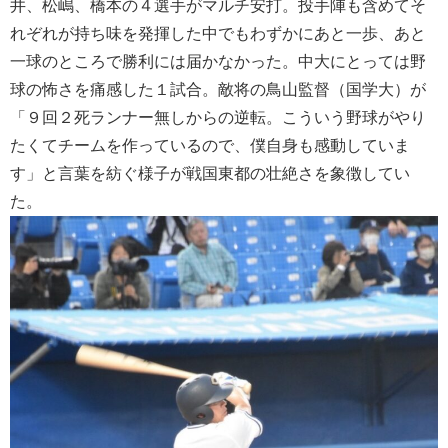
井、松嶋、橋本の４選手がマルチ安打。投手陣も含めてそ
れぞれが持ち味を発揮した中でもわずかにあと一歩、あと
一球のところで勝利には届かなかった。中大にとっては野
球の怖さを痛感した１試合。敵将の鳥山監督（国学大）が
「９回２死ランナー無しからの逆転。こういう野球がやり
たくてチームを作っているので、僕自身も感動していま
す」と言葉を紡ぐ様子が戦国東都の壮絶さを象徴してい
た。