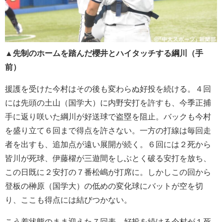
▲先制のホームを踏んだ櫻井とハイタッチする綱川（手
前）
援護を受けた今村はその後も変わらぬ好投を続ける。４回
には先頭の土山（国学大）に内野安打を許すも、今季正捕
手に返り咲いた綱川が好送球で盗塁を阻止。バックも今村
を盛り立て６回まで得点を許さない。一方の打線は毎回走
者を出すも、追加点が遠い展開が続く。６回には２死から
皆川が死球、伊藤櫂が三遊間をしぶとく破る安打を放ち、
この日既に２安打の７番松嶋が打席に。しかしこの回から
登板の榊原（国学大）の低めの変化球にバットが空を切
り、ここも得点には結びつかない。
こう着状態のまま迎えた７回表、好投を続ける今村が１死