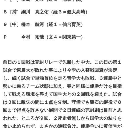
８［捕］綱川 真之佑（経３＝健大高崎）
９［中］橋本 航河（経１＝仙台育英）
Ｐ 今村 拓哉（文４＝関東第一）
前日の１回戦は完封リレーで先勝した中大。この日の第１
試合で東農大が敗れた事により今季の入替戦回避が決定
し、続く試合で単独首位を走る青学大も敗戦。３連勝中と
勢いに乗るチーム状態に加え、春と同様に優勝だけを目指
して戦える環境を整えて国学大との２回戦を迎えた。試合
は３回に敵失の間に１点を先制。守備でも盤石の継投で８
回まで得点を許さない展開で２日連続の完封劇は目前と思
われた。ところが９回、２死走者無しから国学大の粘りを
食い止められず、まさかの逆転負け。優勝争いに黄信号が