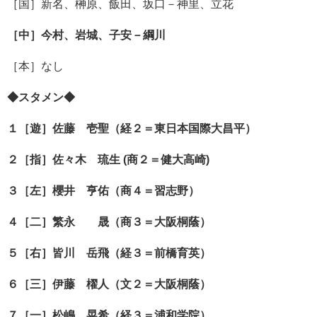
［国］新名、榊原、飯田、坂口－神里、立花
［中］今村、岩城、子安－綱川
［本］なし
◆スタメン◆
１［遊］佐藤 壱聖（経２＝東日本国際大昌平）
２［指］佐々木 琉生 (商２＝健大高崎)
３［左］櫻井 亨佑（商４＝習志野）
４［二］繁永 晟（商３＝大阪桐蔭）
５［右］皆川 岳飛（経３＝前橋育英）
６［三］伊藤 櫂人（文２＝大阪桐蔭）
７［一］松嶋 晃希（経３＝浦和学院）