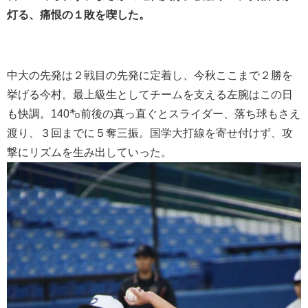
灯る、痛恨の１敗を喫した。
中大の先発は２戦目の先発に定着し、今秋ここまで２勝を
挙げる今村。最上級生としてチームを支える左腕はこの日
も快調。140㌔前後の真っ直ぐとスライダー、落ち球もさえ
渡り、３回までに５奪三振。国学大打線を寄せ付けず、攻
撃にリズムを生み出していった。