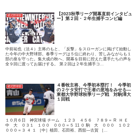
【2023秋季リーグ開幕直前インタビュ
硬式野球部
ー】第２回・２年生捕手コンビ編
中前祐也（法４）主将のもと、「反撃」をスローガンに掲げて始動し
た今年の中大野球部。春季リーグは５位に終わり、苦しみながらも１
部の座を守った。集大成の秋へ、開幕を目前に控えた選手たちの声を
全９回に渡ってお届けする。 第２回は２年生捕手コ...
４番牧主将、今季初本塁打！ 今季初
硬式野球部
の２ケタ安打で王者の意地をみせる—
東都大学野球秋季リーグ戦 対駒澤大
１回戦
１０月６日 神宮球場 チーム １２３ ４５６ ７８９＝ R Ｈ Ｅ
中 大 ０３１ １００ ０００＝５ 11 ０ 駒 大 ０００ １０２
０００＝３ ４ １ ［中］植田、石田裕、西舘―古賀 ［...