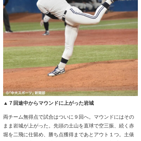
▲７回途中からマウンドに上がった岩城
両チーム無得点で試合はついに９回へ。マウンドにはその
まま岩城が上がった。先頭の土山を直球で空三振、続く赤
堀を二飛に仕留め、勝ち点獲得まであとアウト１つ。土俵