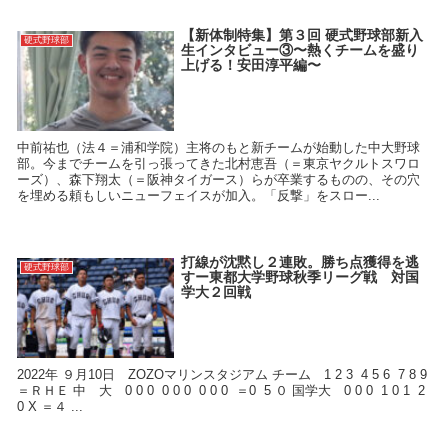
【新体制特集】第３回 硬式野球部新入
硬式野球部
生インタビュー③〜熱くチームを盛り
上げる！安田淳平編〜
中前祐也（法４＝浦和学院）主将のもと新チームが始動した中大野球
部。今までチームを引っ張ってきた北村恵吾（＝東京ヤクルトスワロ
ーズ）、森下翔太（＝阪神タイガース）らが卒業するものの、その穴
を埋める頼もしいニューフェイスが加入。「反撃」をスロー...
打線が沈黙し２連敗。勝ち点獲得を逃
硬式野球部
すー東都大学野球秋季リーグ戦 対国
学大２回戦
2022年 ９月10日 ZOZOマリンスタジアム チーム 1 2 3 4 5 6 7 8 9
＝ＲＨＥ 中 大 0 0 0 0 0 0 0 0 0 ＝0 5 ０ 国学大 0 0 0 1 0 1 2
0 X ＝４ ...