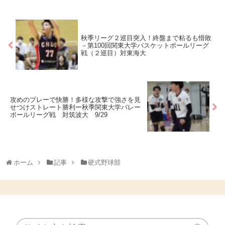
秋季リーグ２巡目突入！終盤まで粘るも惜敗
－第100回関東大学バスケットボールリーグ
戦（２巡目）対東海大
攻めのプレーで快勝！多様な攻撃で強さを見
せつけストレート勝利ー秋季関東大学バレー
ボールリーグ戦 対筑波大 9/29
ホーム
記事
硬式野球部