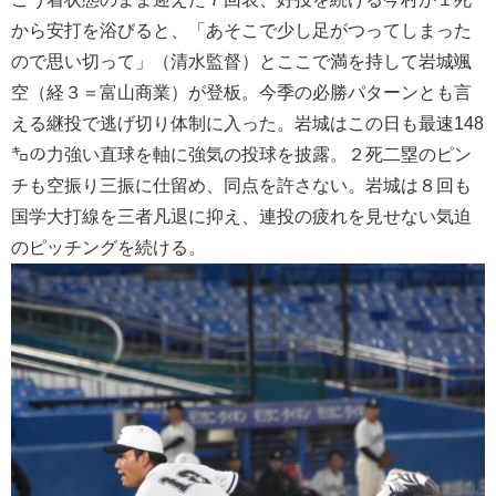
から安打を浴びると、「あそこで少し足がつってしまった
ので思い切って」（清水監督）とここで満を持して岩城颯
空（経３＝富山商業）が登板。今季の必勝パターンとも言
える継投で逃げ切り体制に入った。岩城はこの日も最速148
㌔の力強い直球を軸に強気の投球を披露。２死二塁のピン
チも空振り三振に仕留め、同点を許さない。岩城は８回も
国学大打線を三者凡退に抑え、連投の疲れを見せない気迫
のピッチングを続ける。