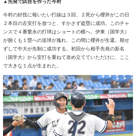
▲先発で試合を作った今村
今村の好投に報いたい打線は３回、２死から櫻井がこの日
２本目の左安打を放つと、すかさず盗塁に成功。このチャ
ンスで４番繁永の打球はショートの横へ。伊東（国学大）
が捌くも１塁への送球が逸れ、この間に櫻井が生還。期せ
ずして中大が先制に成功する。初回から相手先発の新名
（国学大）から安打を重ねて攻め立てていただけに、ここ
で大きな１点が生まれた。