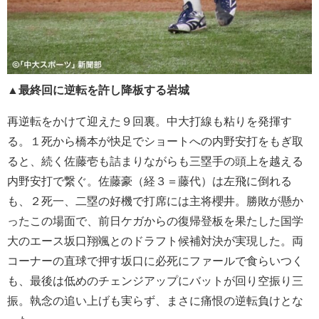
▲最終回に逆転を許し降板する岩城
再逆転をかけて迎えた９回裏。中大打線も粘りを発揮す
る。１死から橋本が快足でショートへの内野安打をもぎ取
ると、続く佐藤壱も詰まりながらも三塁手の頭上を越える
内野安打で繋ぐ。佐藤豪（経３＝藤代）は左飛に倒れる
も、２死一、二塁の好機で打席には主将櫻井。勝敗が懸か
ったこの場面で、前日ケガからの復帰登板を果たした国学
大のエース坂口翔颯とのドラフト候補対決が実現した。両
コーナーの直球で押す坂口に必死にファールで食らいつく
も、最後は低めのチェンジアップにバットが回り空振り三
振。執念の追い上げも実らず、まさに痛恨の逆転負けとな