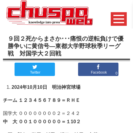
９回２死からまさか･･･痛恨の逆転負けで優
勝争いに黄信号―東都大学野球秋季リーグ
戦 対国学大２回戦
Twitter
Facebook
0
2024年10月10日 明治神宮球場
チーム １２３４５６７８９＝ＲＨＥ
国学大 ００００００００２＝２４２
中 大 ００１００００００＝１10２