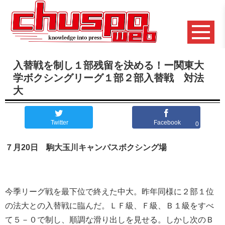
入替戦を制し１部残留を決める！ー関東大
学ボクシングリーグ１部２部入替戦 対法
大
Twitter
Facebook
0
７月20日 駒大玉川キャンパスボクシング場
今季リーグ戦を最下位で終えた中大。昨年同様に２部１位
の法大との入替戦に臨んだ。ＬＦ級、Ｆ級、Ｂ１級をすべ
て５－０で制し、順調な滑り出しを見せる。しかし次のＢ