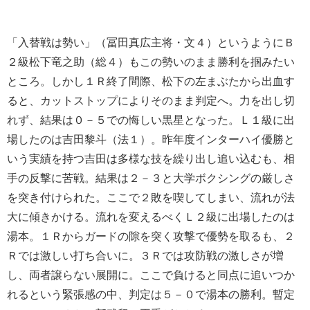
「入替戦は勢い」（冨田真広主将・文４）というようにＢ
２級松下竜之助（総４）もこの勢いのまま勝利を掴みたい
ところ。しかし１Ｒ終了間際、松下の左まぶたから出血す
ると、カットストップによりそのまま判定へ。力を出し切
れず、結果は０－５での悔しい黒星となった。Ｌ１級に出
場したのは吉田黎斗（法１）。昨年度インターハイ優勝と
いう実績を持つ吉田は多様な技を繰り出し追い込むも、相
手の反撃に苦戦。結果は２－３と大学ボクシングの厳しさ
を突き付けられた。ここで２敗を喫してしまい、流れが法
大に傾きかける。流れを変えるべくＬ２級に出場したのは
湯本。１Ｒからガードの隙を突く攻撃で優勢を取るも、２
Ｒでは激しい打ち合いに。３Ｒでは攻防戦の激しさが増
し、両者譲らない展開に。ここで負けると同点に追いつか
れるという緊張感の中、判定は５－０で湯本の勝利。暫定