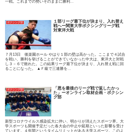
一戦。これまでの勢いそのままに勝利...
１部リーグ最下位が決まり、入れ替え
ボクシング部
戦へー関東大学ボクシングリーグ戦
対東洋大戦
７月13日 後楽園ホール やはり１部の壁は高かった。ここまで４試合
を戦い、勝利を挙げることができていなかった中大は、東洋大と対戦
し３－６で敗れた。この結果リーグ最下位が決まり、入れ替え戦に回
ることになった。 ▲Ｆ級で三連勝を...
「恩を最後のリーグ戦で返したかっ
ボクシング部
た」ーオンライン取材企画・ボクシン
グ部
新型コロナウイルス感染拡大に伴い、明かりが消えたスポーツ界。大
学スポーツも開催予定だった各大会の中止や延期といった影響を受け
ています。４年間というタイムリミットがある大学スポーツ。このよ