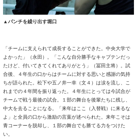
▲パンチを繰り出す堀口
「チームに支えられて成長することができた。中央大学で
よかった」（永田）。「こんな自分勝手なキャプテンだっ
たけど、付いてきてくれてありがとう」（冨田主将）。試
合後、４年生の口からはチームに対する思いと感謝の気持
ちが語られた。松下や五ノ井一幸（文４）は涙を流し、こ
れまでの４年間を振り返った。４年生にとっては今試合が
チームで戦う最後の試合。１部の舞台を後輩たちに残し、
中大を去ることになる。「来年はここ（入替戦）に来るな
よ」と全員の口から激励の言葉が述べられた。来年こそは
青コーナーを脱却し、１部の舞台でも勝てる力をつけた
い。