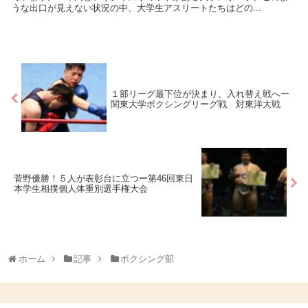
うな出口が見えない状況の中、大学生アスリートたちはどの...
１部リーグ最下位が決まり、入れ替え戦へー
関東大学ボクシングリーグ戦 対東洋大戦
菅野優勝！５人が表彰台に立つー第46回東日
本学生相撲個人体重別選手権大会
ホーム
記事
ボクシング部