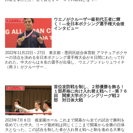
ウエノがクルーザー級初代王者に輝
ボクシング部
く！―全日本ボクシング選手権大会後
インタビュー
2022年11月22日～27日 東京都・墨田区総合体育館 アマチュアボクサ
ーの頂点を決める全日本ボクシング選手権大会が６日間にわたって行
われた。中大からは８名の選手が出場し、ウエノアンドレリュウイチ
（商３）がクルーザー...
首位攻防戦を制し、２部優勝を飾る！
ボクシング部
１部昇格に向け入れ替え戦へ！─第７６
回 関東大学ボクシングリーグ戦２
部 対日体大戦
2023年7月８日 後楽園ホール これまで開幕から全ての試合で勝利を
収めていた中大。リーグ最終戦は同じくここまで開幕から全勝の日体
大となった。この試合を制した者が入れ替え戦へと駒を進める大事な