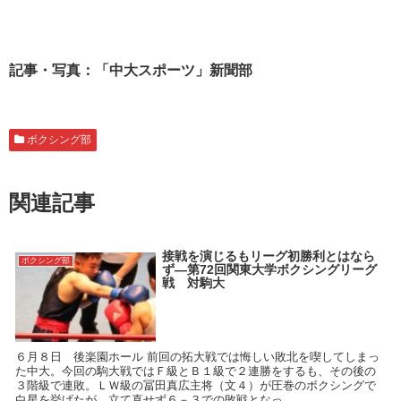
記事・写真：「中大スポーツ」新聞部
ボクシング部
関連記事
接戦を演じるもリーグ初勝利とはなら
ボクシング部
ず―第72回関東大学ボクシングリーグ
戦 対駒大
６月８日 後楽園ホール 前回の拓大戦では悔しい敗北を喫してしまっ
た中大。今回の駒大戦ではＦ級とＢ１級で２連勝をするも、その後の
３階級で連敗。ＬＷ級の冨田真広主将（文４）が圧巻のボクシングで
白星を挙げたが、立て直せず６－３での敗戦となっ...