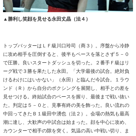
▲勝利し笑顔を見せる永田丈晶（法４）
トップバッターはＬＦ級川口玲司（商３）。序盤から冷静
に攻め相手を圧倒すると、後半もペースを落とさず５－０
で圧勝。良いスタートダッシュを切った。２番手Ｆ級はリ
ーグ戦で３勝を果たした永田。「大学最後の試合。絶対負
けるわけにはいかない」（永田）と臨んだ今試合。１ラウ
ンド（Ｒ）から自分のボクシングを展開し、相手との差を
見せつける。終始試合のペースを握り、最後まで戦い抜い
た。判定は５－０と、見事有終の美を飾った。良い流れの
中回ってきたＢ１級田中湧也（法２）。会場の熱気も最高
潮に達し、大歓声の中試合は始まった。顔を中心に攻め、
カウンターで相手の隙を突く。気温の高い中戦い切り、ま