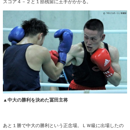
スコア４－２と１部残留に王手がかかる。
▲中大の勝利を決めた冨田主将
あと１勝で中大の勝利という正念場。ＬＷ級に出場したの