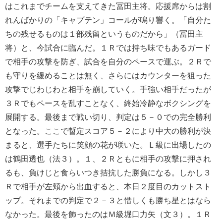
はこれまでチームを支えてきた冨田主将。応援席からは割
れんばかりの「キャプテン」コールが鳴り響く。「自分た
ちの残せるものは１部残留というものだから」（冨田主
将）と、今試合に臨んだ。１Ｒでは持ち味でもあるガード
で相手の攻撃を防ぎ、試合を自分のペースで運ぶ。２Ｒで
も守りを緩めることは無く、さらにはカウンターを狙った
攻撃でじわじわと相手を崩していく。手強い相手だったが
３Ｒでもペースを乱すことなく、終始冷静なボクシングを
展開する。最後まで戦い切り、判定は５－０での完全勝利
となった。ここで暫定スコア５－２により中大の勝利が決
まると、選手たちに笑顔の花が咲いた。Ｌ級に出場したの
は鶴田透也（法３）。１、２Ｒともに相手の攻撃に押され
るも、負けじと食らいつき拮抗した勝負になる。しかし３
Ｒで相手が左頬から出血すると、本日２度目のカットスト
ップ。それまでの判定で２－３と惜しくも勝ち星とはなら
なかった。最後を飾ったのはＭ級堀口力矢（文３）。１Ｒ