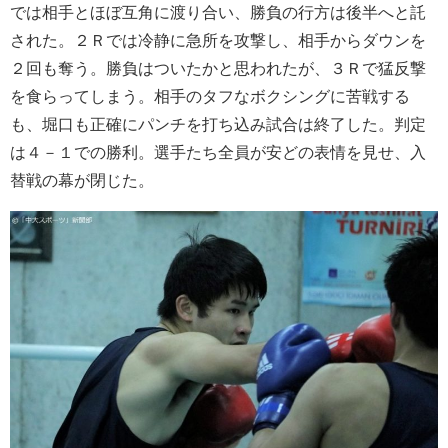
では相手とほぼ互角に渡り合い、勝負の行方は後半へと託
された。２Ｒでは冷静に急所を攻撃し、相手からダウンを
２回も奪う。勝負はついたかと思われたが、３Ｒで猛反撃
を食らってしまう。相手のタフなボクシングに苦戦する
も、堀口も正確にパンチを打ち込み試合は終了した。判定
は４－１での勝利。選手たち全員が安どの表情を見せ、入
替戦の幕が閉じた。