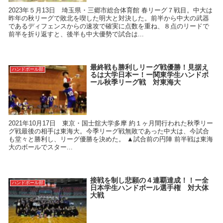
2023年５月13日 埼玉県・三郷市総合体育館 春リーグ７戦目。中大は
昨年の秋リーグで敗北を喫した明大と対決した。前半から中大の武器
であるディフェンスからの速攻で確実に点数を重ね、８点のリードで
前半を折り返すと、後半も中大優勢で試合は...
最終戦も勝利しリーグ戦優勝！見据え
ハンドボール部
るは大学日本ー！ー関東学生ハンドボ
ール秋季リーグ戦 対東海大
2021年10月17日 東京・国士舘大学多摩 約１ヶ月間行われた秋季リー
グ戦最後の相手は東海大。今季リーグ戦無敗であった中大は、今試合
も堂々と勝利し、リーグ優勝を決めた。 ▲試合前の円陣 前半戦は東海
大のボールでスター...
接戦を制し悲願の４連覇達成！！ー全
ハンドボール部
日本学生ハンドボール選手権 対大体
大戦