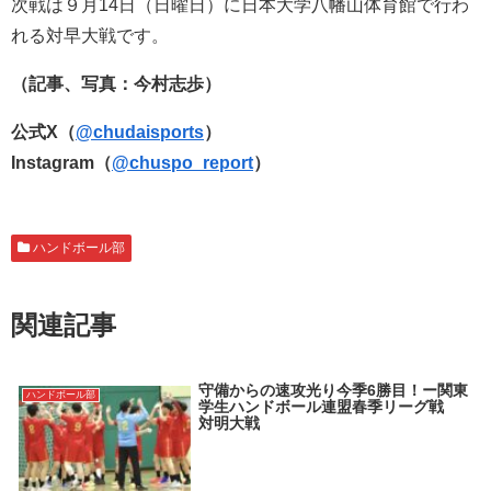
次戦は９月14日（日曜日）に日本大学八幡山体育館で行わ
れる対早大戦です。
（記事、写真：今村志歩）
公式X（
@chudaisports
）
Instagram
（
@chuspo_report
）
ハンドボール部
関連記事
守備からの速攻光り今季6勝目！ー関東
ハンドボール部
学生ハンドボール連盟春季リーグ戦
対明大戦