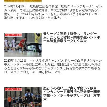
2024年11月10日 広島県立総合体育館（広島グリーンアリーナ） イン
カレ最終日で迎えた決勝の舞台。中大は力強い攻撃と安定感のある守
備でここまでの４戦を勝ち抜いてきた。最後の相手は昨年のインカレ
準決勝で対戦し、しのぎを削った大体大。...
春リーグ２連勝！監督も「良いゲー
ハンドボール部
ム」だったと称賛－関東学生ハンドボ
ール連盟春季リーグ対立教大
2023年４月16日 中央大学多摩キャンパス 春リーグ白星発進となった
中大ハンドボール部は立教大と対戦。連日に渡った試合に疲れを見せ
ること無く前半から隙のないディフェンスと持ち前の攻撃力で相手を
ロースコアで抑え、32ー18と快勝。２連...
怒とうの追い上げ実らず痛い２敗目
ハンドボール部
インカレシード権獲得へ正念場ー関東
学生ハンドボール秋季リーグ戦 対早
大