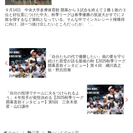
９月14日 中央大学多摩体育館 開幕から３試合を終えて２勝１敗の３
位と好位置につけた中大。秋季リーグは春季優勝の筑波大がすでに２
敗を喫するなど激戦となっている。そんな中でインカレシード権獲得
に向け、頭一つ抜け出したいところだったが、「...
「自分たちの代で優勝したい」扇の要を守り
続けた双璧が語る最後の秋【2025秋季リーグ
開幕直前インタビュー】第４回 綱川真之
佑・野呂田漸
「自分の投球でチームに火をつけられるよ
う」４年投手が覚悟決める【2025秋季リーグ
開幕直前インタビュー】第5回 三奈木亜
星・山口謙作
ホーム
記事
ハンドボール部