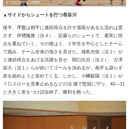
▲サイドからシュートを打つ長谷川
後半、序盤は相手に連続得点を許す場面があるも流れは渡
さず、伊禮颯雅（法４）、近藤らのシュートで、着実に得
点を重ねていく。その後は１、２年生を中心としたチーム
で挑み、チーム全体の強さを見せた。城島光佑（法２）が
２連続得点をあげる活躍を見せ、関口比呂（法２）、古澤
宙大（法１）らが続いてゴールを決めるが、相手も譲らず
差を縮めようと攻めてくる。しかし、小幡駿陽（法１）が
７㍍スローを見事止めるなどの活 躍で堅固に守り、40―31
と大きく差をつけ試合終了、勝利を飾った。