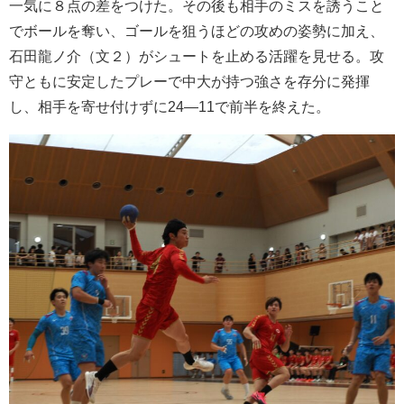
一気に８点の差をつけた。その後も相手のミスを誘うこと
でボールを奪い、ゴールを狙うほどの攻めの姿勢に加え、
石田龍ノ介（文２）がシュートを止める活躍を見せる。
攻
守ともに安定したプレーで中大が持つ強さを存分に発揮
し、相手を寄せ付けずに24―11で前半を終えた。