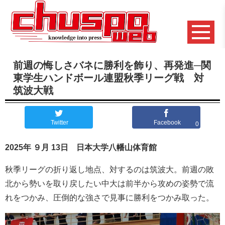
前週の悔しさバネに勝利を飾り、再発進─関
東学生ハンドボール連盟秋季リーグ戦 対
筑波大戦
Twitter
Facebook
0
2025年 ９月 13日 日本大学八幡山体育館
秋季リーグの折り返し地点、対するのは筑波大。前週の敗
北から勢いを取り戻したい中大は前半から攻めの姿勢で流
れをつかみ、圧倒的な強さで見事に勝利をつかみ取った。