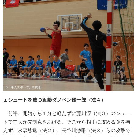
▲シュートを放つ近藤ダノベン優一郎（法４）
前半、開始から１分と経たずに藤川淳（法３）のシュー
トで中大が先制点をあげる。そこから相手に攻める隙を与
えず、永森悠透（法２）、長谷川惣唯（法３）らの攻撃で