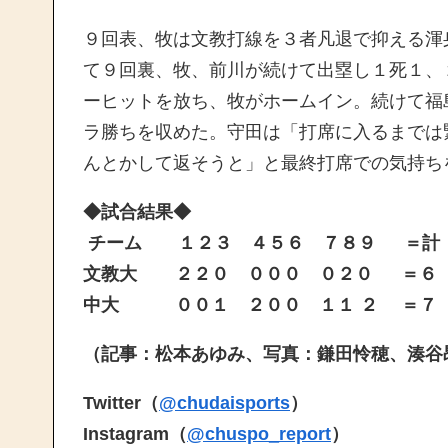
９回表、牧は文教打線を３者凡退で抑える渾
て９回裏、牧、前川が続けて出塁し１死１、
ーヒットを放ち、牧がホームイン。続けて福
ラ勝ちを収めた。守田は「打席に入るまでは
んとかして返そうと」と最終打席での気持ち
◆試合結果◆
チーム １２３ ４５６ ７８９ ＝計
文教大 ２２０ ０００ ０２０ ＝６
中大 ００１ ２００ １１ ２ ＝７
（記事：松本あゆみ
、写真：鎌田怜穂、湊谷
Twitter（
@chudaisports
）
Instagram（
@chuspo_report
）