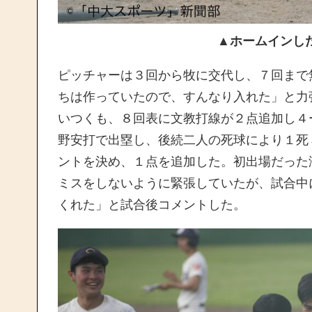
▲ホームインし
ピッチャーは３回から牧に交代し、７回まで
ちは作っていたので、すんなり入れた」と力
いつくも、８回表に文教打線が２点追加し４
野安打で出塁し、後続二人の死球により１死
ントを決め、１点を追加した。初出場だった
ミスをしないように緊張していたが、試合中
くれた」と試合後コメントした。