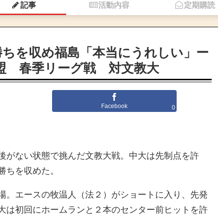
記事
活動内容
定期購読
勝ちを収め福島「本当にうれしい」ー
盟 春季リーグ戦 対文教大
Facebook
0
後がない状態で挑んだ文教大戦。中大は先制点を許
勝ちを収めた。
場。エースの牧温人（法２）がショートに入り、先発
大は初回にホームランと２本のセンター前ヒットを許