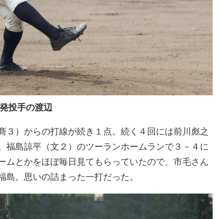
発投手の渡辺
商３）からの打線が続き１点。続く４回には前川彪之
。福島諒平（文２）のツーランホームランで３－４に
ームとかをほぼ毎日見てもらっていたので、市毛さん
福島。思いの詰まった一打だった。