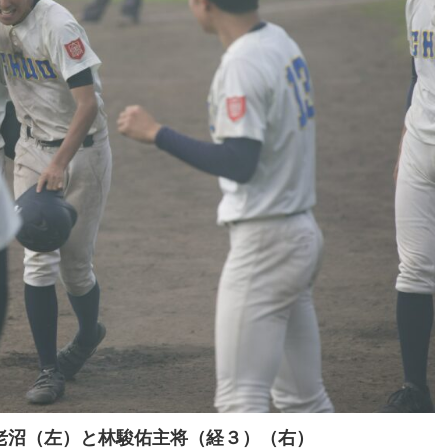
老沼（左）と林駿佑主将（経３）（右）