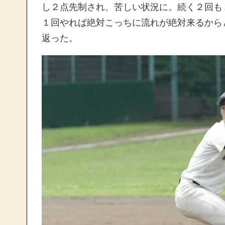
し２点先制され、苦しい状況に。続く２回も
１回やれば絶対こっちに流れが絶対来るから
返った。