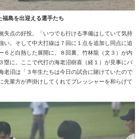
た福島を出迎える選手たち
無失点の好投。「いつでも行ける準備はしていて気持
強い。そして中大打線は７回に１点を追加し同点に追
ー６と白熱した展開に。８回裏、竹林龍（文３）が内
３塁に。ここで代打の海老沼樹喜（経１）が見事にバ
海老沼は「３年生たちは今日の試合に賭けていたので
に先輩方が声掛けしてくれてプレッシャーを和らげて