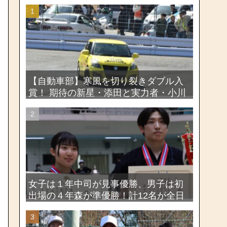
【自動車部】寒風を切り裂きダブル入
賞！ 期待の新星・添田と実力者・小川
が魅せたー関東学生ジムカーナ新人戦
大会2026
女子は１年中司が見事優勝、男子は初
出場の４年森が準優勝！計12名が全日
本出場権を獲得―第58回関東女子学生
剣道選手権大会・第72回関東学生剣道