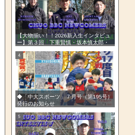
選手権大会
【大物揃い！！2026新入生インタビュ
ー】第３回 下重賢慎・坂本慎太郎・
西村一毅
◆「中大スポーツ」７月号（第195号）
発行のお知らせ