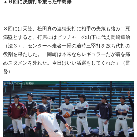
▲６回に決勝打を放った中島修
８回には天笠、松田真の連続安打に相手の失策も絡み二死
満塁とすると、打席にはピッチャーの山下に代え岡崎隼治
（法３）。センターへ走者一掃の適時三塁打を放ち代打の
役割を果たした。「岡崎は本来ならレギュラーだが肩を痛
めスタメンを外れた。今日はいい活躍をしてくれた」（監
督）