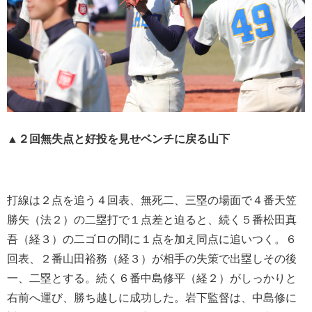
▲２回無失点と好投を見せベンチに戻る山下
打線は２点を追う４回表、無死二、三塁の場面で４番天笠
勝矢（法２）の二塁打で１点差と迫ると、続く５番松田真
吾（経３）の二ゴロの間に１点を加え同点に追いつく。６
回表、２番山田裕務（経３）が相手の失策で出塁しその後
一、二塁とする。続く６番中島修平（経２）がしっかりと
右前へ運び、勝ち越しに成功した。岩下監督は、中島修に