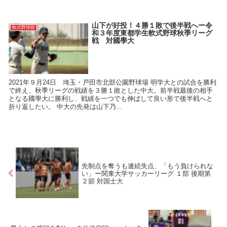
山下が好投！４勝１敗で後半戦へー令
軟式野球部
和３年度東都学生軟式野球秋季リーグ
戦 対國學大
2021年９月24日 埼玉・戸田市北部公園野球場 明学大との試合を勝利
で終え、秋季リーグの戦績を３勝１敗とした中大。前半戦最後の相手
となる國學大に勝利し、戦績を一つでも伸ばして良い形で後半戦へと
折り返したい。 中大の先発は山下乃...
先制点を奪うも連続失点、「もう負けられな
い」ー関東大学サッカーリーグ １部 後期第
２節 対国士大