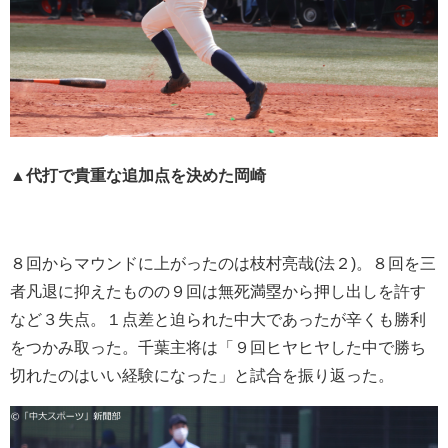
▲代打で貴重な追加点を決めた岡崎
８回からマウンドに上がったのは枝村亮哉(法２)。８回を三
者凡退に抑えたものの９回は無死満塁から押し出しを許す
など３失点。１点差と迫られた中大であったが辛くも勝利
をつかみ取った。千葉主将は「９回ヒヤヒヤした中で勝ち
切れたのはいい経験になった」と試合を振り返った。