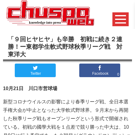
「９回ヒヤヒヤ」も辛勝 初戦に続き２連
勝！ー東都学生軟式野球秋季リーグ戦 対
東洋大
Twitter
Facebook
0
10月21日 川口市営球場
新型コロナウイルスの影響により春季リーグ戦、全日本選
手権大会が中止となった大学軟式野球界。９月末から再開
した秋季リーグ戦もオープンリーグという形式で開催され
ている。初戦の國學大戦を１点差で競り勝った中大は、10