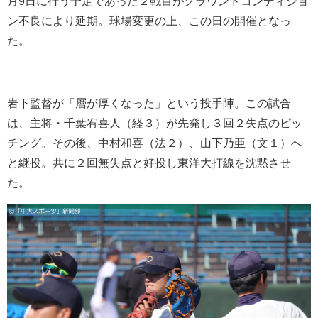
月9日に行う予定であった２戦目がグラウンドコンディショ
ン不良により延期。球場変更の上、この日の開催となっ
た。
岩下監督が「層が厚くなった」という投手陣。この試合
は、主将・千葉宥喜人（経３）が先発し３回２失点のピッ
チング。その後、中村和喜（法２）、山下乃亜（文１）へ
と継投。共に２回無失点と好投し東洋大打線を沈黙させ
た。