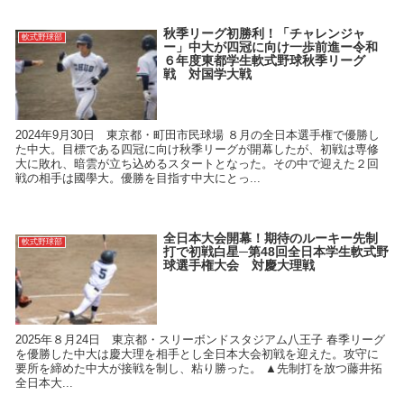
秋季リーグ初勝利！「チャレンジャ
軟式野球部
ー」中大が四冠に向け一歩前進ー令和
６年度東都学生軟式野球秋季リーグ
戦 対国学大戦
2024年9月30日 東京都・町田市民球場 ８月の全日本選手権で優勝し
た中大。目標である四冠に向け秋季リーグが開幕したが、初戦は専修
大に敗れ、暗雲が立ち込めるスタートとなった。その中で迎えた２回
戦の相手は國學大。優勝を目指す中大にとっ...
全日本大会開幕！期待のルーキー先制
軟式野球部
打で初戦白星─第48回全日本学生軟式野
球選手権大会 対慶大理戦
2025年８月24日 東京都・スリーボンドスタジアム八王子 春季リーグ
を優勝した中大は慶大理を相手とし全日本大会初戦を迎えた。攻守に
要所を締めた中大が接戦を制し、粘り勝った。 ▲先制打を放つ藤井拓
全日本大...