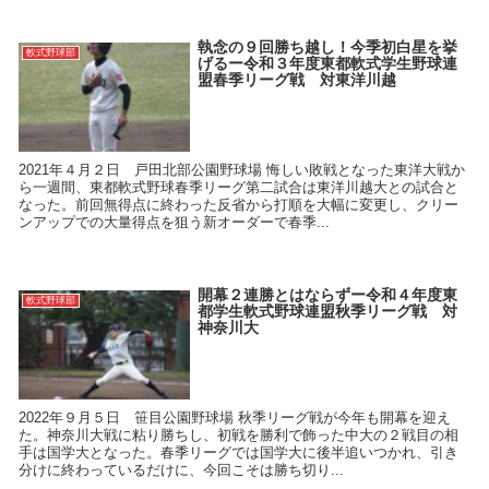
執念の９回勝ち越し！今季初白星を挙
軟式野球部
げるー令和３年度東都軟式学生野球連
盟春季リーグ戦 対東洋川越
2021年４月２日 戸田北部公園野球場 悔しい敗戦となった東洋大戦か
ら一週間、東都軟式野球春季リーグ第二試合は東洋川越大との試合と
なった。前回無得点に終わった反省から打順を大幅に変更し、クリー
ンアップでの大量得点を狙う新オーダーで春季...
開幕２連勝とはならずー令和４年度東
軟式野球部
都学生軟式野球連盟秋季リーグ戦 対
神奈川大
2022年９月５日 笹目公園野球場 秋季リーグ戦が今年も開幕を迎え
た。神奈川大戦に粘り勝ちし、初戦を勝利で飾った中大の２戦目の相
手は国学大となった。春季リーグでは国学大に後半追いつかれ、引き
分けに終わっているだけに、今回こそは勝ち切り...