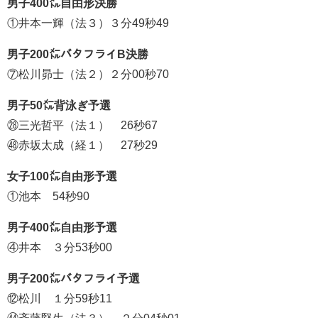
男子400㍍自由形決勝
①井本一輝（法３）３分49秒49
男子200㍍バタフライB決勝
⑦松川昴士（法２）２分00秒70
男子50㍍背泳ぎ予選
㉘三光哲平（法１） 26秒67
㊽赤坂太成（経１） 27秒29
女子100㍍自由形予選
①池本 54秒90
男子400㍍自由形予選
④井本 ３分53秒00
男子200㍍バタフライ予選
⑫松川 １分59秒11