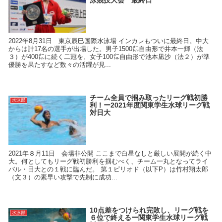
2022年8月31日 東京辰巳国際水泳場 インカレもついに最終日。中大
からは計17名の選手が出場した。男子1500㍍自由形で井本一輝（法
３）が400㍍に続く二冠を、女子100㍍自由形で池本凪沙（法２）が準
優勝を果たすなど数々の活躍が見...
チーム全員で掴み取ったリーグ戦初勝
水泳部
利！ー2021年度関東学生水球リーグ戦
対日大
2021年８月11日 会場非公開 ここまで白星なしと厳しい展開が続く中
大。何としてもリーグ戦初勝利を掴むべく、チーム一丸となってライ
バル・日大との１戦に臨んだ。 第１ピリオド（以下P）は竹村翔太郎
（文３）の素早い攻撃で先制に成功...
10点差をつけられ完敗し、リーグ戦を
水泳部
６位で終えるー関東学生水球リーグ戦