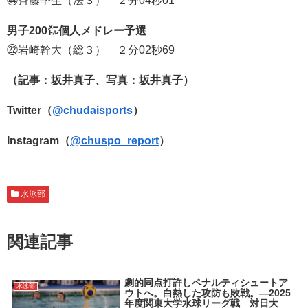
㊹斉藤堅生（法３） ２分04秒01
男子200㍍個人メドレー予選
㉒岩崎幹大（総３） ２分02秒69
（記事：坂井真子、写真：坂井真子）
Twitter（
@chudaisports
）
Instagram（
@chuspo_report
）
水泳部
関連記事
劇的同点打許しペナルティシュートア
水泳部
ウトへ。白熱した攻防も敗戦。―2025
年度関東大学水球リーグ戦 対日大