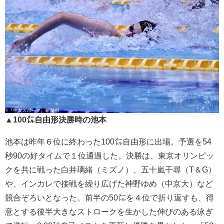
▲100㍍自由形決勝時の池本
池本は昨年６位に終わった100㍍自由形に出場。予選を54
秒90の好タイムで１位通過した。決勝は、東京オリンピッ
クを共に戦った白井璃緒（ミズノ）、五十嵐千尋（T＆G）
や、インカレで接戦を繰り広げた神野ゆめ（中京大）など
競合ぞろいとなった。前半の50㍍を４位で折り返すも、得
意とする後半大きなストロークを生かした伸びのある泳ぎ