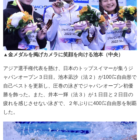
▲金メダルを掲げカメラに笑顔を向ける池本（中央）
アジア選手権代表を懸け、日本のトップスイマーが集うジ
ャパンオープン３日目。池本凪沙（法２）が100㍍自由形で
自己ベストを更新し、圧巻の泳ぎでジャパンオープン初優
勝を飾った。また、井本一輝（法３）が１日目と２日目の
疲れを感じさせない泳ぎで、２年ぶりに400㍍自由形を制覇
した。