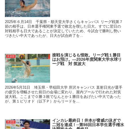
2025年６月14日 千葉県・順天堂大学さくらキャンパス リーグ戦第７
節の相手は、日本選手権関東予選で敗北を喫した日大。すでに翌日の
対戦相手も日大であることが決定していたため、今試合で勝利し勢い
づきたい中大であったが、日大が試合終了を...
接戦を演じるも惜敗。リーグ戦１勝目
水泳部
はお預け。―2026年度関東大学水球リ
ーグ戦 対 筑波大
2026年5月31日 埼玉県・早稲田大学 所沢キャンパス 直射日光が選手
の疲労を増幅させた前日の会場に変わり、屋内プールで行われた対筑
波大戦。ここまで０勝３敗でなんとか１勝目をあげたい中大であった
が、第１ピリオド（以下Ｐ）からリードを...
インカレ最終日！井本が脅威の泳ぎで
水泳部
二冠を達成！─第98回日本学生選手権水
泳競技大会 最終日