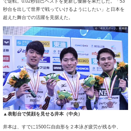
で逆転。0.02秒自己ベストを更新し優勝を果たした。「53
秒台を出して世界で戦っていけるようにしたい」と日本を
超えた舞台での活躍を見据えた。
▲表彰台で笑顔を見せる井本（中央）
井本は、すでに1500㍍自由形を２本泳ぎ疲労が残る中、