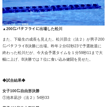
▲200㍍バタフライに出場した松川
また、下級生の成長も見えた。松川昴士（法２）が男子200
㍍バタフライB決勝に出場。昨年２分02秒23で予選敗退に
終わった松川だが、今大会予選タイムを１分59秒11まで大
幅に上げ、B決勝では７位に食い込み健闘を見せた。
◆試合結果◆
女子100㍍自由形決勝
①池本凪沙（法２）54秒33