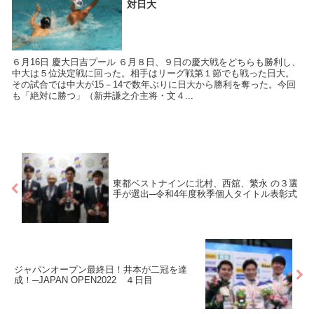
対日大
６月16日 慶大日吉プール ６月８日、９日の慶大戦をどちらも勝利し、
中大は５位決定戦に回った。相手はリーグ戦第１節でも戦った日大。
その試合では中大が15－14で数年ぶりに日大から勝利を奪った。今回
も「絶対に勝つ」（新井謙之介主将・文４...
東都ベストナインに北村、西舘、繁永 の３選
手が選出─令和4年度秋季個人タイトル表彰式
ジャパンオープン最終日！井本が二冠を達
成！─JAPAN OPEN2022 ４日目