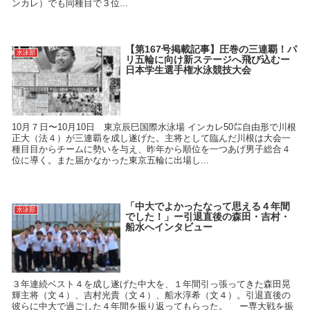
ンカレ）でも同種目で３位...
【第167号掲載記事】圧巻の三連覇！パ
水泳部
リ五輪に向け新ステージへ飛び込むー
日本学生選手権水泳競技大会
10月７日〜10月10日 東京辰巳国際水泳場 インカレ50㍍自由形で川根
正大（法４）が三連覇を成し遂げた。主将として臨んだ川根は大会一
種目目からチームに勢いを与え、昨年から順位を一つあげ男子総合４
位に導く。また届かなかった東京五輪に出場し...
「中大でよかったなって思える４年間
水泳部
でした！」ー引退直後の森田・吉村・
船水へインタビュー
３年連続ベスト４を成し遂げた中大を、１年間引っ張ってきた森田晃
輝主将（文４）、吉村光貴（文４）、船水淳希（文４）。引退直後の
彼らに中大で過ごした４年間を振り返ってもらった。 ー専大戦を振