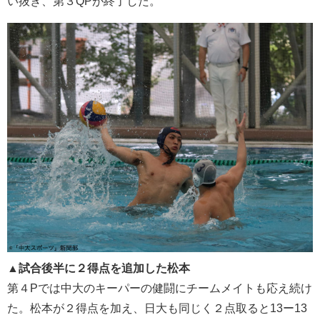
い抜き、第３QPが終了した。
▲試合後半に２得点を追加した松本
第４Pでは中大のキーパーの健闘にチームメイトも応え続け
た。松本が２得点を加え、日大も同じく２点取ると13ー13