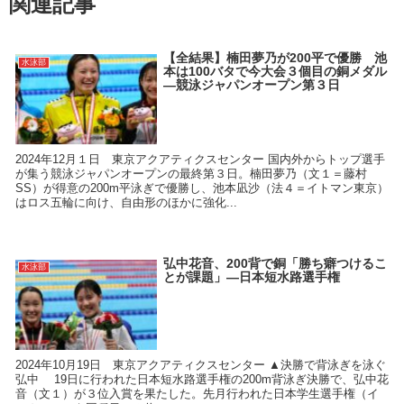
関連記事
【全結果】楠田夢乃が200平で優勝 池
水泳部
本は100バタで今大会３個目の銅メダル
―競泳ジャパンオープン第３日
2024年12月１日 東京アクアティクスセンター 国内外からトップ選手
が集う競泳ジャパンオープンの最終第３日。楠田夢乃（文１＝藤村
SS）が得意の200m平泳ぎで優勝し、池本凪沙（法４＝イトマン東京）
はロス五輪に向け、自由形のほかに強化...
弘中花音、200背で銅「勝ち癖つけるこ
水泳部
とが課題」―日本短水路選手権
2024年10月19日 東京アクアティクスセンター ▲決勝で背泳ぎを泳ぐ
弘中 19日に行われた日本短水路選手権の200m背泳ぎ決勝で、弘中花
音（文１）が３位入賞を果たした。先月行われた日本学生選手権（イ