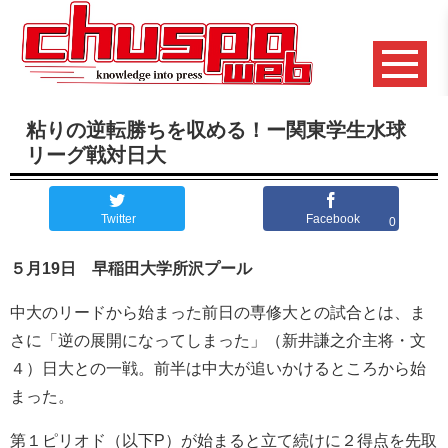
粘りの逆転勝ちを収める！ー関東学生水球
リーグ戦対日大
Twitter
Facebook
0
５月19日 早稲田大学所沢プール
中大のリードから始まった前日の専修大との試合とは、ま
さに「逆の展開になってしまった」（新井謙之介主将・文
４）日大との一戦。前半は中大が追いかけるところから始
まった。
第１ピリオド（以下P）が始まると立て続けに２得点を先取