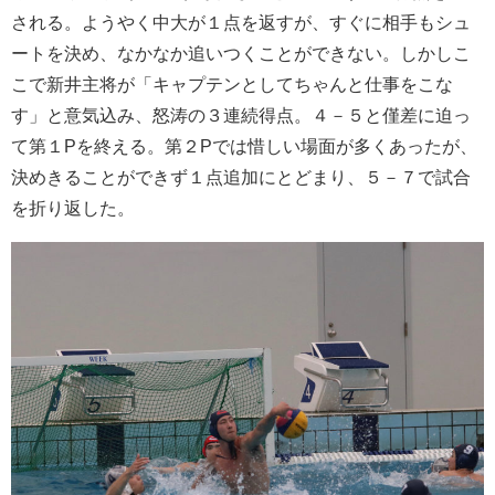
される。ようやく中大が１点を返すが、すぐに相手もシュ
ートを決め、なかなか追いつくことができない。しかしこ
こで新井主将が「キャプテンとしてちゃんと仕事をこな
す」と意気込み、怒涛の３連続得点。４－５と僅差に迫っ
て第１Pを終える。第２Pでは惜しい場面が多くあったが、
決めきることができず１点追加にとどまり、５－７で試合
を折り返した。