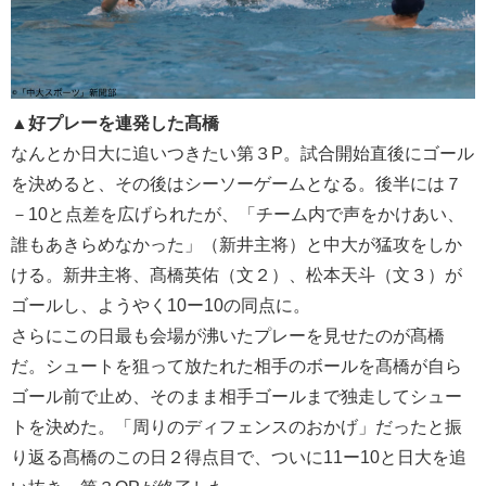
▲好プレーを連発した髙橋
なんとか日大に追いつきたい第３P。試合開始直後にゴール
を決めると、その後はシーソーゲームとなる。後半には７
－10と点差を広げられたが、「チーム内で声をかけあい、
誰もあきらめなかった」（新井主将）と中大が猛攻をしか
ける。新井主将、髙橋英佑（文２）、松本天斗（文３）が
ゴールし、ようやく10ー10の同点に。
さらにこの日最も会場が沸いたプレーを見せたのが髙橋
だ。シュートを狙って放たれた相手のボールを髙橋が自ら
ゴール前で止め、そのまま相手ゴールまで独走してシュー
トを決めた。「周りのディフェンスのおかげ」だったと振
り返る髙橋のこの日２得点目で、ついに11ー10と日大を追