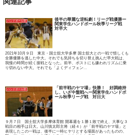
関連記事
後半の華麗な逆転劇！リーグ戦優勝ー
ハンドボール部
関東学生ハンドボール秋季リーグ戦
対早大
2021年10月９日 東京・国士舘大学多摩 国士舘大との一戦で惜しくも
全勝優勝を逃した中大。それでも気持ちを切り替え挑んだ早大戦は、
我慢の時間が続く接戦となった。前半、ポストにも嫌われリズムに乗
り切れない中大。それでも「よくディフェン...
「前半戦のヤマ場」快勝！ 好調維持
ハンドボール部
し、いざ中盤戦へー関東学生ハンドボ
ール秋季リーグ戦 対日大
９月７日 国士舘大学多摩体育館 開幕週を１勝１敗で終え、大事な３
戦目の相手は日大。山川慎太郎主将（経４）が「前半戦のヤマ場」と
表現したこの一戦は、後半に一時ヒヤリとする場面があったものの、