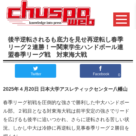
後半逆転されるも底力を見せ再逆転し春季
リーグ２連勝！ー関東学生ハンドボール連
盟春季リーグ戦 対東海大戦
Twitter
Facebook
0
2025年４月20日 日本大学アスレティックセンター八幡山
春季リーグ初戦を圧倒的な強さで勝利した中大ハンドボー
ル部。２戦目となる対東海大戦は前半安定の強さでリード
を広げるも後半に追いつかれ、さらに逆転される苦しい状
況。しかし中大は冷静に再逆転し見事春季リーグ２勝目を