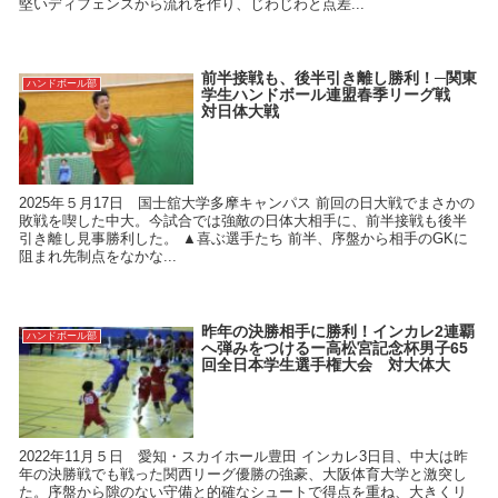
堅いディフェンスから流れを作り、じわじわと点差...
前半接戦も、後半引き離し勝利！─関東
ハンドボール部
学生ハンドボール連盟春季リーグ戦
対日体大戦
2025年５月17日 国士舘大学多摩キャンパス 前回の日大戦でまさかの
敗戦を喫した中大。今試合では強敵の日体大相手に、前半接戦も後半
引き離し見事勝利した。 ▲喜ぶ選手たち 前半、序盤から相手のGKに
阻まれ先制点をなかな...
昨年の決勝相手に勝利！インカレ2連覇
ハンドボール部
へ弾みをつけるー高松宮記念杯男子65
回全日本学生選手権大会 対大体大
2022年11月５日 愛知・スカイホール豊田 インカレ3日目、中大は昨
年の決勝戦でも戦った関西リーグ優勝の強豪、大阪体育大学と激突し
た。序盤から隙のない守備と的確なシュートで得点を重ね、大きくリ