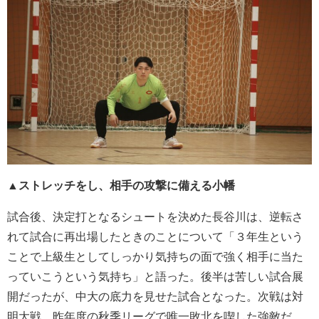
▲ストレッチをし、相手の攻撃に備える小幡
試合後、決定打となるシュートを決めた長谷川は、逆転さ
れて試合に再出場したときのことについて「３年生という
ことで上級生としてしっかり気持ちの面で強く相手に当た
っていこうという気持ち」と語った。後半は苦しい試合展
開だったが、中大の底力を見せた試合となった。次戦は対
明大戦。昨年度の秋季リーグで唯一敗北を喫した強敵だ。