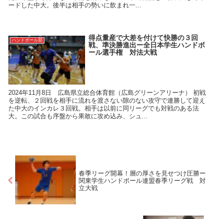
ードした中大。後半は相手の勢いに飲まれ一...
得点量産で大差を付けて快勝の３回
ハンドボール部
戦、準決勝進出ー全日本学生ハンドボ
ール選手権 対法大戦
2024年11月8日 広島県立総合体育館（広島グリーンアリーナ） 初戦
を逆転、２回戦を相手に流れを渡さない隙のない攻守で連勝して迎え
た中大のインカレ３回戦。相手は以前に同リーグでも対戦のある法
大。この試合も序盤から果敢に攻め込み、シュ...
春季リーグ開幕！層の厚さを見せつけ圧勝ー
関東学生ハンドボール連盟春季リーグ戦 対
立大戦