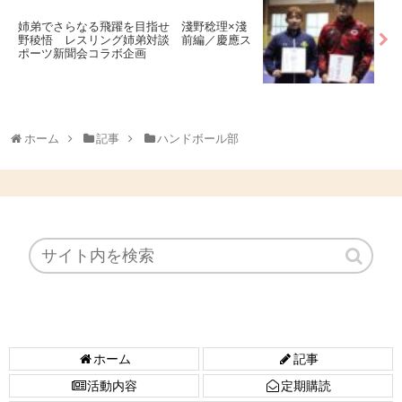
姉弟でさらなる飛躍を目指せ 淺野稔理×淺
野稜悟 レスリング姉弟対談 前編／慶應ス
ポーツ新聞会コラボ企画
ホーム
記事
ハンドボール部
ホーム
記事
活動内容
定期購読