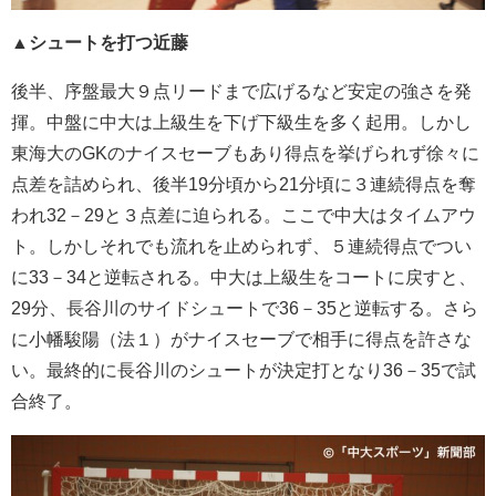
▲シュートを打つ近藤
後半、序盤最大９点リードまで広げるなど安定の強さを発
揮。中盤に中大は上級生を下げ下級生を多く起用。しかし
東海大のGKのナイスセーブもあり得点を挙げられず徐々に
点差を詰められ、後半19分頃から21分頃に３連続得点を奪
われ32－29と３点差に迫られる。ここで中大はタイムアウ
ト。しかしそれでも流れを止められず、５連続得点でつい
に33－34と逆転される。中大は上級生をコートに戻すと、
29分、長谷川のサイドシュートで36－35と逆転する。さら
に小幡駿陽（法１）がナイスセーブで相手に得点を許さな
い。最終的に長谷川のシュートが決定打となり36－35で試
合終了。