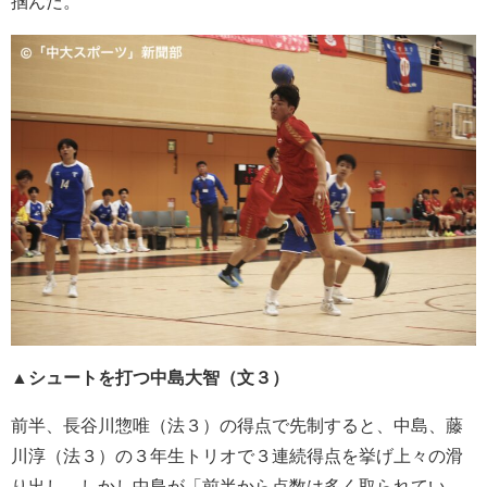
掴んだ。
▲シュートを打つ中島大智（文３）
前半、長谷川惣唯（法３）の得点で先制すると、中島、藤
川淳（法３）の３年生トリオで３連続得点を挙げ上々の滑
り出し。しかし中島が「前半から点数は多く取られてい