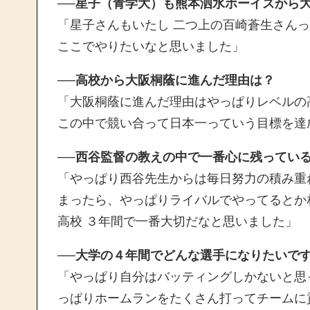
──星子（青学大）も熊本泗水ボーイズから
「星子さんもいたし 二つ上の百崎蒼生さん
ここでやりたいなと思いました」
──高校から大阪桐蔭に進んだ理由は？
「大阪桐蔭に進んだ理由はやっぱりレベルの
この中で競い合って日本一っていう目標を達
──西谷監督の教えの中で一番心に残ってい
「やっぱり西谷先生からは毎日努力の積み重
まったら、やっぱりライバルでやってるとか
高校 ３年間で一番大切だなと思いました」
──大学の４年間でどんな選手になりたいで
「やっぱり自分はバッティングしかないと思
っぱりホームランをたくさん打ってチームに