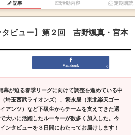
記事
活動内容
定期購読
インタビュー】第２回 吉野颯真・宮本
Facebook
0
開幕が迫る春季リーグに向けて調整を進めている中
（埼玉西武ライオンズ）、繁永晟（東北楽天ゴー
イアンツ）など下級生からチームを支えてきた選
で大いに活躍したルーキーが数多く加入した。今
インタビューを３
日間にわたってお届けします！