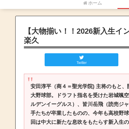
ホーム
【大物揃い！！2026新入生
楽久
Twitter
安田淳平（
商４＝
聖光学院
)
主将のもと、
大野球部。ドラフト指名を受けた岩城颯空
ルデンイーグルス）、皆川岳飛（読売ジャ
手たちが卒業したものの、今年も高校野球
回は中大に新たな息吹をもたらす新入生
の