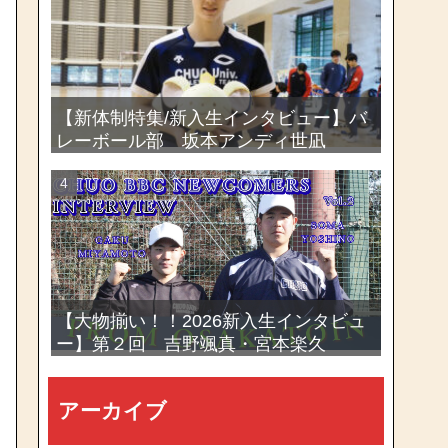
選手権大会
【新体制特集/新入生インタビュー】バ
レーボール部 坂本アンディ世凪
【大物揃い！！2026新入生インタビュ
ー】第２回 吉野颯真・宮本楽久
アーカイブ