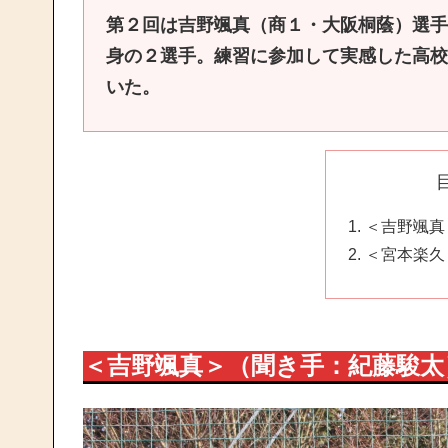
第２回は吉野颯真（商１・大阪桐蔭）選手
身の２選手。練習に参加して実感した高校
いた。
＜吉野颯真
＜宮本楽久
＜吉野颯真＞（聞き手：紀藤駿太