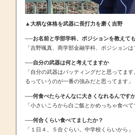
▲大柄な体格を武器に長打力を磨く吉野
──お名前と学部学科、ポジションを教えて
「吉野颯真、商学部金融学科、ポジションは
──自分の武器は何と考えてますか
「自分の武器はバッティングだと思ってます
るっていうのが一番の強みだと思ってます」
──何食べたらそんなに大きくなれるんです
「小さいころから白ご飯とかめっちゃ食べて
──何合くらい食べてましたか？
「１日４、５合ぐらい。中学校くらいから」