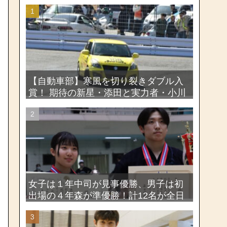
【自動車部】寒風を切り裂きダブル入
賞！ 期待の新星・添田と実力者・小川
が魅せたー関東学生ジムカーナ新人戦
大会2026
女子は１年中司が見事優勝、男子は初
出場の４年森が準優勝！計12名が全日
本出場権を獲得―第58回関東女子学生
剣道選手権大会・第72回関東学生剣道