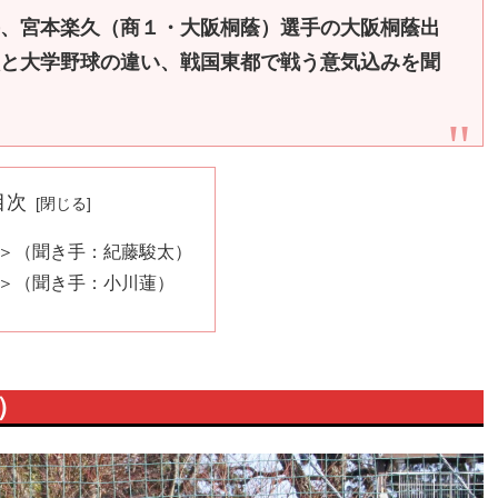
、宮本楽久（商１・大阪桐蔭）選手の大阪桐蔭出
と大学野球の違い、戦国東都で戦う意気込みを聞
目次
＞（聞き手：紀藤駿太）
＞（聞き手：小川蓮）
）