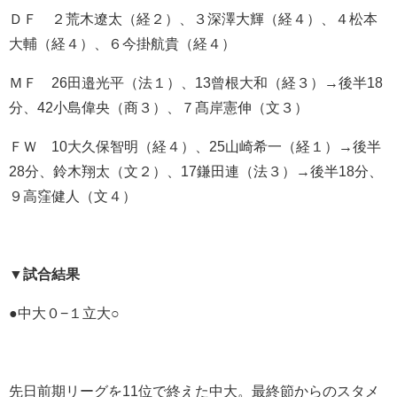
ＤＦ ２荒木遼太（経２）、３深澤大輝（経４）、４松本
大輔（経４）、６今掛航貴（経４）
ＭＦ
26
田邉光平（法１）、
13
曾根大和（経３）
→
後半
18
分、
42
小島偉央（商３）、７髙岸憲伸（文３）
ＦＷ
10
大久保智明（経４）、
25
山崎希一（経１）
→
後半
28
分、鈴木翔太（文２）、
17
鎌田連（法３）
→
後半
18
分、
９高窪健人（文４）
▼
試合結果
●
中大０
−
１立大
○
先日前期リーグを
11
位で終えた中大。最終節からのスタメ