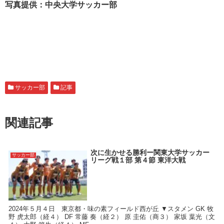
写真提供：中央大学サッカー部
サッカー部
記事
関連記事
次に生かせる勝利ー関東大学サッカー
サッカー部
リーグ戦１部 第４節 東洋大戦
2024年５月４日 東京都・味の素フィールド西が丘 ▼スタメン GK 牧
野 虎太郎（経４） DF 常藤 奏（経２） 原 圭佑（商３） 家坂 葉光（文