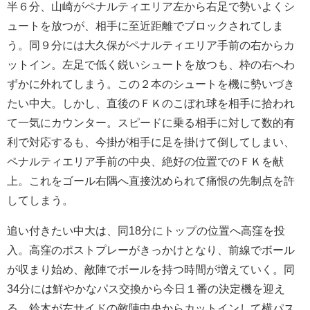
半６分、山崎がペナルティエリア左から右足で勢いよくシ
ュートを放つが、相手に至近距離でブロックされてしま
う。同９分には大久保がペナルティエリア手前の右からカ
ットイン。左足で低く鋭いシュートを放つも、枠の右へわ
ずかに外れてしまう。この２本のシュートを機に勢いづき
たい中大。しかし、直後のＦＫのこぼれ球を相手に拾われ
て一気にカウンター。スピードに乗る相手に対して数的有
利で対応するも、今掛が相手に足を掛けて倒してしまい、
ペナルティエリア手前の中央、絶好の位置でのＦＫを献
上。これをゴール右隅へ直接沈められて痛恨の先制点を許
してしまう。
追い付きたい中大は、同
18
分にトップの位置へ高窪を投
入。高窪のポストプレーがきっかけとなり、前線でボール
が収まり始め、敵陣でボールを持つ時間が増えていく。同
34
分には鮮やかなパス交換から今日１番の決定機を迎え
る。鈴木が左サイドの敵陣中央からカットインして横パス