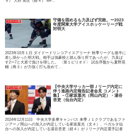
４） 大野 篤生（経４） MF...
守備を固めるも力及ばず完敗。ー2023
スケート部
年度関東大学アイスホッケーリーグ戦
対明大
2023年10月１日 ダイドードリンコアイスアリーナ 秋季リーグも後半に
差し掛かった明大戦。相手は強豪校と踏ん張り所であったが、力及ば
す2ー7と大差で負けを喫した。 〈第１ピリオド〉 試合序盤から夏野晃
輔（商３）が力強く打ち攻めて...
【中央大学サッカー部Ｊリーグ内定に
サッカー部
伴う進路内定報告記者会見 コメント
集】－①家坂葉光（岡山内定）・湯谷
杏吏（仙台内定）
2024年12月11日 中央大学多摩キャンパス 来季Ｊ１クラブであるファ
ジアーノ岡山への加入が内定している家坂葉光（文４）、ベガルタ仙
台への加入が内定している湯谷杏吏（経４）がＪリーグ内定選手記者