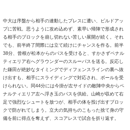
中大は序盤から相手の連動したプレスに遭い、ビルドアッ
プに苦戦。思うように攻め込めず、素早い帰陣で形成され
る相手のブロックを崩し切れない苦しい展開が続く。それ
でも、前半終了間際には立て続けにチャンスを作る。前半
38
分、曾根が松本からのパスを受けると、すかさずペナル
ティエリア右へグラウンダーのスルーパスを送る。反応し
た鎌田が絶妙なタイミングでディフェンスラインの裏へ抜
け出すも、相手にスライディングで対応され、ボールを受
けられない。同
44
分には今掛が左サイドの敵陣中央からペ
ナルティエリア左へ浮き玉のパスを供給。山崎が収めて右
足で強烈なシュートを放つが、相手の体を投げ出すブロッ
クで防がれてしまう。立大の気持ちのこもった捨て身の守
備を前に得点を奪えず、スコアレスで試合を折り返す。