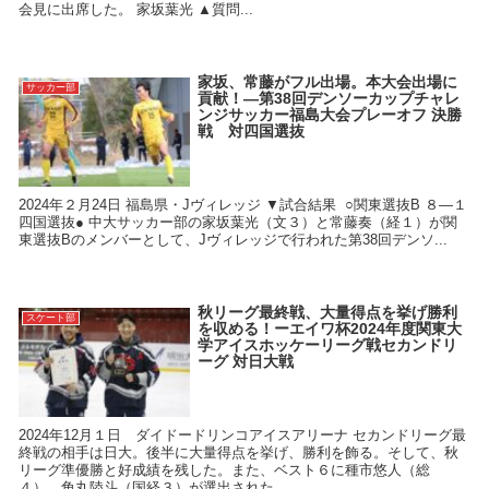
会見に出席した。 家坂葉光 ▲質問...
家坂、常藤がフル出場。本大会出場に
サッカー部
貢献！―第38回デンソーカップチャレ
ンジサッカー福島大会プレーオフ 決勝
戦 対四国選抜
2024年２月24日 福島県・Jヴィレッジ ▼試合結果 ○関東選抜B ８―１
四国選抜● 中大サッカー部の家坂葉光（文３）と常藤奏（経１）が関
東選抜Bのメンバーとして、Jヴィレッジで行われた第38回デンソ...
秋リーグ最終戦、大量得点を挙げ勝利
スケート部
を収める！ーエイワ杯2024年度関東大
学アイスホッケーリーグ戦セカンドリ
ーグ 対日大戦
2024年12月１日 ダイドードリンコアイスアリーナ セカンドリーグ最
終戦の相手は日大。後半に大量得点を挙げ、勝利を飾る。そして、秋
リーグ準優勝と好成績を残した。また、ベスト６に種市悠人（総
４）、角丸陸斗（国経３）が選出された。 ...