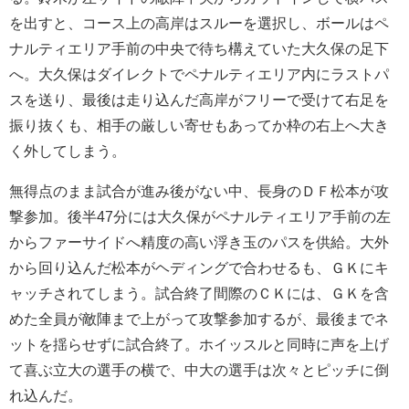
を出すと、コース上の高岸はスルーを選択し、ボールはペ
ナルティエリア手前の中央で待ち構えていた大久保の足下
へ。大久保はダイレクトでペナルティエリア内にラストパ
スを送り、最後は走り込んだ高岸がフリーで受けて右足を
振り抜くも、相手の厳しい寄せもあってか枠の右上へ大き
く外してしまう。
無得点のまま試合が進み後がない中、長身のＤＦ松本が攻
撃参加。後半
47
分には大久保がペナルティエリア手前の左
からファーサイドへ精度の高い浮き玉のパスを供給。大外
から回り込んだ松本がヘディングで合わせるも、ＧＫにキ
ャッチされてしまう。試合終了間際のＣＫには、ＧＫを含
めた全員が敵陣まで上がって攻撃参加するが、最後までネ
ットを揺らせずに試合終了。ホイッスルと同時に声を上げ
て喜ぶ立大の選手の横で、中大の選手は次々とピッチに倒
れ込んだ。