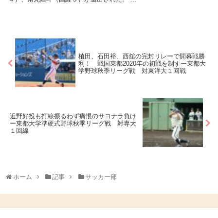
植田、石田裕、西舘の完封リレーで開幕戦勝
利！ 戦国東都2020年の初戦を制すー東都大
学野球秋季リーグ戦 対東洋大１回戦
近野好投も打線振るわず痛恨のサヨナラ負け
ー東都大学準硬式野球秋季リーグ戦 対専大
１回線
ホーム
記事
サッカー部