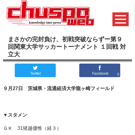
まさかの完封負け、初戦突破ならずー第９
回関東大学サッカートーナメント １回戦 対
立大
Twitter
Facebook
0
９月
27
日 茨城県・流通経済大学龍ヶ崎フィールド
▼
スタメン
ＧＫ
31
猪越優惟（経３）