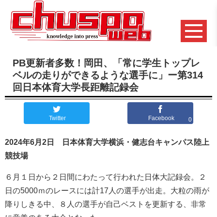
PB更新者多数！岡田、「常に学生トップレ
ベルの走りができるような選手に」ー第314
回日本体育大学長距離記録会
Twitter
Facebook
0
2024年6月2日 日本体育大学横浜・健志台キャンパス陸上
競技場
６月１日から２日間にわたって行われた日体大記録会。２
日の5000ｍのレースには計17人の選手が出走。大粒の雨が
降りしきる中、８人の選手が自己ベストを更新する、非常