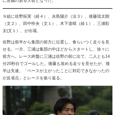
に意義のある大会となった。
９組に佐野拓実（経４）、永島陽介（法３）、後藤琉太朗
（文２）、田中怜央（文１）、木下道晴（経１）、三浦彰
太(文１）、が出場。
佐野は前半から集団の前方に位置し、食らいつく走りを見
せる。一方、三浦は集団の中ほどからスタートし、徐々に
前方へ。レース終盤に三浦は佐野の前に出て、二人とも14
分20秒台でゴールした。後藤も攻める走りを見せたが、後
半は失速。「ペースが上がったことに対応できなかったの
が反省点」とレースを振り返る。