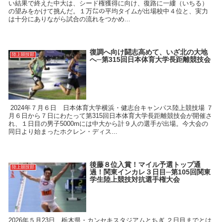
い結果で終えた中大は、シード権獲得に向け、復路に一縷（いちる）
の望みをかけて挑んだ。１万㍍の平均タイムが出場校中４位と、実力
は十分にありながら試合の流れをつかめ...
復調へ向け闘志高めて、いざ北の大地
陸上競技部
へ─第315回日本体育大学長距離競技会
2024年７月６日 日本体育大学横浜・健志台キャンパス陸上競技場 ７
月６日から７日にわたって第315回日本体育大学長距離競技会が開催さ
れ、１日目の男子5000mには中大から計９人の選手が出場。今大会の
同日より始まったホクレン・ディス...
後藤８位入賞！マイル予選トップ通
陸上競技部
過！関東インカレ３日目─第105回関東
学生陸上競技対抗選手権大会
2026年５月23日 栃木県・カンセキスタジアムとちぎ ２日目までとは