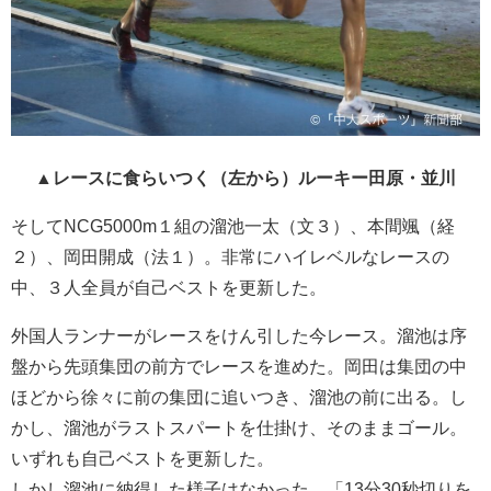
▲レースに食らいつく（左から）ルーキー田原・並川
そしてNCG5000m１組の溜池一太（文３）、本間颯（経
２）、岡田開成（法１）。非常にハイレベルなレースの
中、３人全員が自己ベストを更新した。
外国人ランナーがレースをけん引した今レース。溜池は序
盤から先頭集団の前方でレースを進めた。岡田は集団の中
ほどから徐々に前の集団に追いつき、溜池の前に出る。し
かし、溜池がラストスパートを仕掛け、そのままゴール。
いずれも自己ベストを更新した。
しかし溜池に納得した様子はなかった。「13分30秒切りを