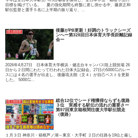
目標を掲げている。 夏の強化期間も終盤に差し掛かる中、藤原正和
駅伝監督と選手５名に上半期の振り返り、...
後藤がPB更新！好調のトラックシーズ
陸上競技部
ンへー第328回日本体育大学長距離記録
会ー
2026年4月27日 日本体育大学横浜・健志台キャンパス陸上競技場 26
日から２日間にわたって行われた日体大記録会。27日の5000㍍のレー
スには４名の選手が出走し、後藤琉太朗（文４）が自己ベストを更新
した。 5000㍍...
総合12位でシード権獲得ならずも復路
陸上競技部
３位 実感する駅伝の流れの重要さー
第97回東京箱根間往復大学駅伝競走
（復路）
１月３日 神奈川・箱根芦ノ湖～東京・大手町 ２日の往路を19位と厳し