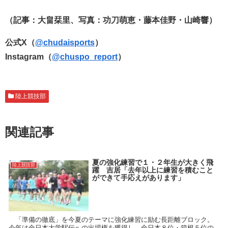
（記事：大畠栞里、写真：功刀萌恵・藤本佳野・山崎響
）
公式X（
@chudaisports
）
Instagram（
@chuspo_report
）
陸上競技部
関連記事
夏の強化練習で１・２年生が大きく飛
陸上競技部
躍 吉居「去年以上に練習を積むこと
ができて手応えがあります」
「準備の徹底」を今夏のテーマに強化練習に励む長距離ブロック。
今年は全日本大学駅伝への出場権を獲得し、全日本８位・箱根５位の