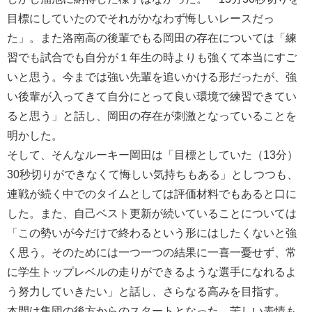
目標にしていたのでそれがかなわず悔しいレースだっ
た」。また洛南高の後輩でもる岡田の存在については「練
習でも試合でも自分が１年生の時よりも強くて本当にすご
いと思う。今までは強い先輩を追いかける形だったが、強
い後輩が入ってきて自分にとって良い環境で練習できてい
ると思う」と話し、岡田の存在が刺激となっていることを
明かした。
そして、そんなルーキー岡田は「目標としていた（
13
分）
30
秒切りができなくて悔しい気持ちもある」としつつも、
連戦が続く中でのタイムとしては評価材料でもあると口に
した。
また、自己ベスト更新が続いていることについては
「この勢いが今だけで終わるという形にはしたくないと強
く思う。そのためには一つ一つの結果に一喜一憂せず、常
に学生トップレベルの走りができるような選手になれるよ
う努力していきたい」と話し、さらなる高みを目指す。
本間は集団の後方からのスタートとなった。苦しい表情も