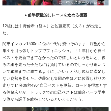
▲前半積極的にレースを進める後藤
12組には中野倫希（経４）と佐藤宏亮（文３）が出走し
た。
関東インカレ1500m２位の中野は勢いそのまま、序盤から
集団を引っ張りトップでフィニッシュ。「１年目から自己
ベストを更新できてなかったので嬉しいという思いと、後
ろの組を走った子たちには負けているのでしっかり追いつ
いて箱根までに勝てるようにしたい」と話し現状に満足し
ない姿勢を見せた。佐藤宏も集団の中ほどに位置し粘りの
走りで14分09秒49と自己ベストを更新。ロードを得意とす
る佐藤宏だが、トラックでの自己ベストは仙台ハーフ学生
３位から調子を維持しているといえるだろう。