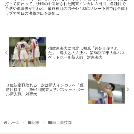
打って変わって、快晴の中開始された関東インカレ３日目。各種目で
予選や準決勝が行われ、最終種目の男子4×400㍍リレー予選では全体ト
ップで翌日の決勝進出を決め...
強敵東海大に敗北…鴫原「終始圧倒され
た」 専大との３決へ─第64回関東大学バス
ケットボール新人戦 対東海大
３位決定戦敗れる、次は新人インカレへ「優
勝目指す」―第64回関東大学バスケットボー
ル新人戦 対専大
ホーム
記事
陸上競技部