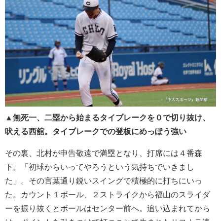
▲
無死一、二塁から始まるタイブレークを０で切り抜け、
吠える西舘。タイブレークでの登板にめっぽう強い
その裏、北村が申告敬遠で満塁となり、打席には４番森
下。「初球からいってやろうという気持ちでいきまし
た」。その言葉通り鋭いスイングで積極的に打ちにいっ
た。カウント１ボール、２ストライクから福山のスライダ
ーを振り抜くとボールはセンター前へ。追い込まれてから