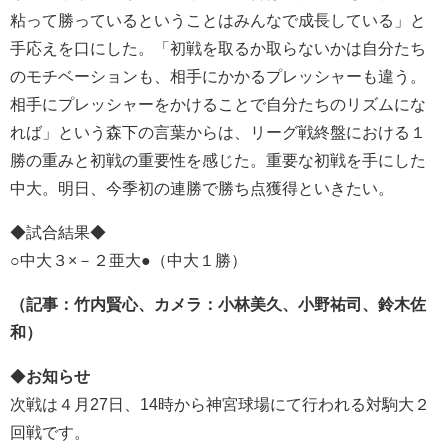
粘って勝っているということはみんなで成長している」と
手応えを口にした。「初戦を取るか取らないかは自分たち
のモチベーションも、相手にかかるプレッシャーも違う。
相手にプレッシャーをかけることで自分たちのリズムにな
れば」という森下の言葉からは、リーグ戦終盤における１
勝の重みと初戦の重要性を感じた。重要な初戦を手にした
中大。明日、今季初の連勝で勝ち点獲得といきたい。
◆試合結果◆
○中大３×－２亜大●（中大１勝）
（記事：竹内賢心、カメラ：小林美久、小野祐司、鈴木佐
和）
◆
お知らせ
次戦は４月27日、14時から神宮球場にて行われる対駒大２
回戦です。