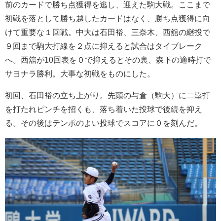
前のカードで勝ち点獲得を逃し、迎えた駒大戦。ここまで
初戦を落として勝ち越したカードはなく、勝ち点獲得に向
けて重要な１回戦。中大は石田裕、三奈木、西舘の継投で
９回まで駒大打線を２点に抑えると試合はタイブレーク
へ。西舘が10回表を０で抑えるとその裏、森下の適時打で
サヨナラ勝利。大事な初戦をものにした。
初回、石田裕の立ち上がり。先頭の与倉（駒大）に二塁打
を打たれピンチを招くも、落ち着いた投球で後続を抑え
る。その後はテンポのよい投球でスコアに０を刻んだ。