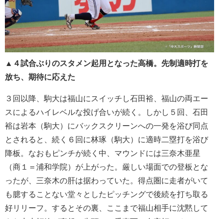
▲
４試合ぶりのスタメン起用となった高橋。先制適時打を
放ち、期待に応えた
３回以降、駒大は福山にスイッチし石田裕、福山の両エー
スによるハイレベルな投げ合いが続く。しかし５回、石田
裕は岩本（駒大）にバックスクリーンへの一発を浴び同点
とされると、続く６回に林琢（駒大）に適時二塁打を浴び
降板。なおもピンチが続く中、マウンドには三奈木亜星
（商１＝浦和学院）が上がった。厳しい場面での登板とな
ったが、三奈木の肝は据わっていた。得点圏に走者がいて
も臆することない堂々としたピッチングで後続を打ち取る
好リリーフ。するとその裏、ここまで福山相手に沈黙して