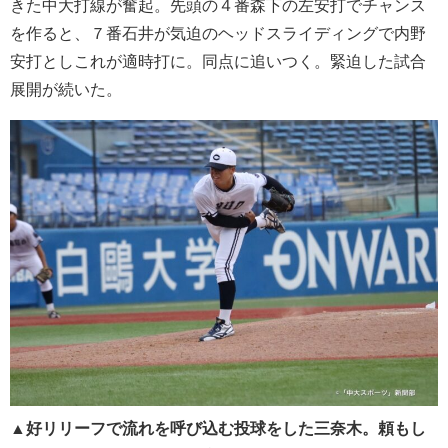
きた中大打線が奮起。先頭の４番森下の左安打でチャンス
を作ると、７番石井が気迫のヘッドスライディングで内野
安打としこれが適時打に。同点に追いつく。緊迫した試合
展開が続いた。
▲
好リリーフで流れを呼び込む投球をした三奈木。頼もし