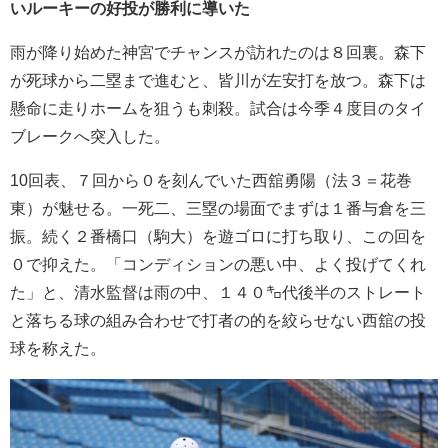
いルーキーの好投が勝利に導いた
雨が降り始めた神宮でチャンスが訪れたのは８回裏。森下
が死球から二塁まで進むと、皆川が左安打を放つ。森下は
懸命に走りホームを狙うも刺殺。試合は今季４度目のタイ
ブレークへ突入した。
10回表、７回から０を刻んでいた西舘勇陽（法３＝花巻
東）が魅せる。一死二、三塁の場面でまずは１番与倉を三
振。続く２番橋口（駒大）を遊ゴロに打ち取り、この回を
０で抑えた。「コンディションの悪い中、よく投げてくれ
た」と、清水監督は雨の中、１４０㌔代後半のストレート
と落ちる球の組み合わせで打者の的を絞らせない西舘の投
球を称えた。