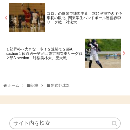
コロナの影響で練習中止 本領発揮できず今
季初の敗北─関東学生ハンドボール連盟春季
リーグ戦 対法大
１部昇格へ大きな一歩！２連勝で２部A
section１位通過ー第54回東京都春季リーグ戦
２部A section 対桜美林大、慶大戦
ホーム
記事
硬式野球部