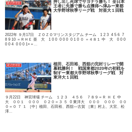
押し出し死球でサヨナラ勝ち！ 全日本
硬式野球部
王者に先勝で勝ち点獲得へ弾みー東都
大学野球秋季リーグ戦 対亜大１回戦
2022年 ９月17日 ＺＯＺＯマリンスタジアム チーム 1 2 3 4 5 6 7
8 9 10 ＝ＲＨＥ 亜 大 1 0 0 0 0 0 0 1 0 ０ ＝４８１ 中 大 0 0 0
0 0 4 0 0 0 1×＝...
植田、石田裕、西舘の完封リレーで開
硬式野球部
幕戦勝利！ 戦国東都2020年の初戦を
制すー東都大学野球秋季リーグ戦 対
東洋大１回戦
９月22日 神宮球場 チーム １２３ ４５６ ７８９＝Ｒ Ｈ Ｅ 中
大 ００１ ０００ ０２０＝３ ５ 0 東洋大 ０００ ０００ ００
０＝０ ７ １ ［中］植田、石田裕、西舘―古賀 ［東］村上、大宮、松
澤...