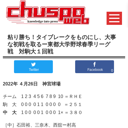
粘り勝ち！タイブレークをものにし、大事
な初戦を取るー東都大学野球春季リーグ
戦 対駒大１回戦
Twitter
Facebook
0
2022年
４月26日 神宮球場
チーム 1 2 3 4 5 6 7 8 9 10 ＝ＲＨＥ
駒 大 0 0 0 0 1 1 0 0 0 0 ＝２５１
中 大
1 0 0 0 0 1 0 0 0 1× ＝３８０
［中］石田裕、三奈木、西舘ー村高