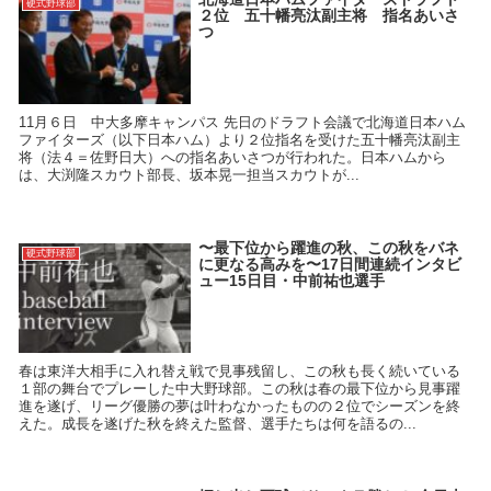
硬式野球部
２位 五十幡亮汰副主将 指名あいさ
つ
11月６日 中大多摩キャンパス 先日のドラフト会議で北海道日本ハム
ファイターズ（以下日本ハム）より２位指名を受けた五十幡亮汰副主
将（法４＝佐野日大）への指名あいさつが行われた。日本ハムから
は、大渕隆スカウト部長、坂本晃一担当スカウトが...
〜最下位から躍進の秋、この秋をバネ
硬式野球部
に更なる高みを〜17日間連続インタビ
ュー15日目・中前祐也選手
春は東洋大相手に入れ替え戦で見事残留し、この秋も長く続いている
１部の舞台でプレーした中大野球部。この秋は春の最下位から見事躍
進を遂げ、リーグ優勝の夢は叶わなかったものの２位でシーズンを終
えた。成長を遂げた秋を終えた監督、選手たちは何を語るの...