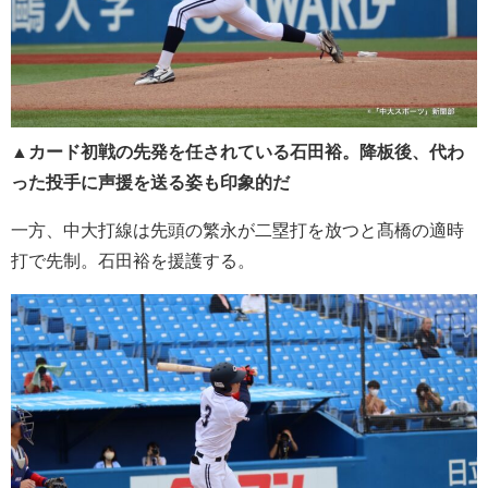
▲
カード初戦の先発を任されている石田裕。降板後、代わ
った投手に声援を送る姿も印象的だ
一方、中大打線は先頭の繁永が二塁打を放つと髙橋の適時
打で先制。石田裕を援護する。