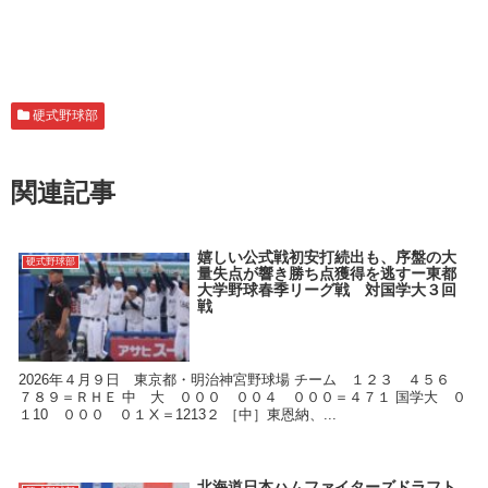
硬式野球部
関連記事
嬉しい公式戦初安打続出も、序盤の大
硬式野球部
量失点が響き勝ち点獲得を逃すー東都
大学野球春季リーグ戦 対国学大３回
戦
2026年４月９日 東京都・明治神宮野球場 チーム １２３ ４５６
７８９＝ＲＨＥ 中 大 ０００ ００４ ０００＝４７１ 国学大 ０
１10 ０００ ０１Ⅹ＝1213２ ［中］東恩納、...
北海道日本ハムファイターズドラフト