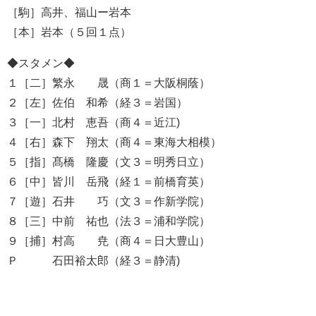
［駒］高井、福山ー岩本
［本］岩本（５回１点）
◆スタメン◆
１［二］繁永 晟（商１＝大阪桐蔭）
２［左］佐伯 和希（経３＝岩国）
３［一］北村 恵吾（商４＝近江)
４［右］森下 翔太（商４＝東海大相模）
５［指］髙橋 隆慶（文３＝明秀日立）
６［中］皆川 岳飛（経１＝前橋育英）
７［遊］石井 巧（文３＝作新学院）
８［三］中前 祐也（法３＝浦和学院）
９［捕］村高 尭（商４＝日大豊山）
Ｐ 石田裕太郎（経３＝静清)