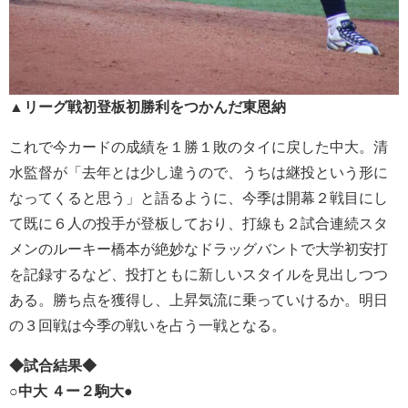
▲リーグ戦初登板初勝利をつかんだ東恩納
これで今カードの成績を１勝１敗のタイに戻した中大。清
水監督が「去年とは少し違うので、うちは継投という形に
なってくると思う」と語るように、今季は開幕２戦目にし
て既に６人の投手が登板しており、打線も２試合連続スタ
メンのルーキー橋本が絶妙なドラッグバントで大学初安打
を記録するなど、投打ともに新しいスタイルを見出しつつ
ある。勝ち点を獲得し、上昇気流に乗っていけるか。明日
の３回戦は今季の戦いを占う一戦となる。
◆試合結果◆
○中大 ４ー２駒大●