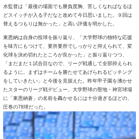
水監督は「最後の場面でも勝負度胸、苦しくなればなるほ
どスイッチが入る子だなと改めて今日思いました。９回は
替えるつもりは無かった」と高い評価を明かした。
東恩納は自身の投球を振り返り、「大学野球の独特な応援
を味方にもつけて、要所要所でしっかりと抑えられて、変
化球を決め切れたところが良かった」と振り返りつつ、
「まだまだ１試合目なので、リーグ戦通して全部抑えられ
るように。まずはチームを勝たせてあげられるピッチング
をしていきたい」と今後を見据えた。昨年甲子園を沸かせ
たスターのリーグ戦デビュー。大学野球の聖地・神宮球場
に「東恩納蒼」の名前を轟かせるには十分過ぎるほどの、
圧巻の78球だった。