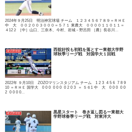
2024年９月25日 明治神宮球場 チーム １２３４５６７８９＝ＲＨＥ
中 大 ００２００３０００＝５７１ 東農大 ００００１１０１１＝
４12２ ［中］山口、三奈木、今村、岩城－野呂田 ［農］長谷川...
西舘好投も初戦を落とすー東都大学野
硬式野球部
球秋季リーグ戦 対国学大１回戦
2022年 ９月10日 ZOZOマリンスタジアム チーム 1 2 3 4 5 6 7 8 9
10 ＝ＲＨＥ 国学大 0 0 0 0 0 0 0 2 0 3 ＝ ５６1 中 大 0 0 0 0 0
2 0 0 0 0...
黒星スタート 巻き返し図るー東都大
硬式野球部
学野球春季リーグ戦 対東洋大