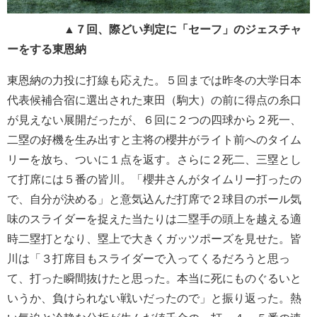
▲７回、際どい判定に「セーフ」のジェスチャ
ーをする東恩納
東恩納の力投に打線も応えた。５回までは昨冬の大学日本
代表候補合宿に選出された東田（駒大）の前に得点の糸口
が見えない展開だったが、６回に２つの四球から２死一、
二塁の好機を生み出すと主将の櫻井がライト前へのタイム
リーを放ち、ついに１点を返す。さらに２死二、三塁とし
て打席には５番の皆川。「櫻井さんがタイムリー打ったの
で、自分が決める」と意気込んだ打席で２球目のボール気
味のスライダーを捉えた当たりは二塁手の頭上を越える適
時二塁打となり、塁上で大きくガッツポーズを見せた。皆
川は「３打席目もスライダーで入ってくるだろうと思っ
て、打った瞬間抜けたと思った。本当に死にものぐるいと
いうか、負けられない戦いだったので」と振り返った。熱