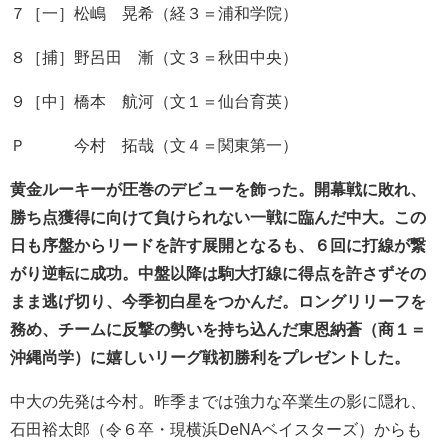
７［一］松嶋 晃希（経３＝浦和学院）
８［捕］野呂田 漸（文３＝秋田中央）
９［中］橋本 航河（文１＝仙台育英）
Ｐ 今村 拓哉（文４＝関東第一）
黄金ルーキーが圧巻のデビューを飾った。開幕戦に敗れ、
勝ち点獲得に向けて負けられない一戦に臨んだ中大。この
日も序盤からリードを許す展開となるも、６回に打線が繋
がり逆転に成功。中盤以降は駒大打線に得点を許さずその
まま逃げ切り、今季初白星をつかんだ。ロングリリーフを
務め、チームに反撃の勢いを持ち込んだ東恩納蒼（商１＝
沖縄尚学）に嬉しいリーグ戦初勝利をプレゼントした。
中大の先発は今村。昨季までは強力な卒業生の影に隠れ、
石田裕太郎（令６卒・現横浜DeNAベイスターズ）からも