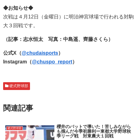
◆お知らせ◆
次戦は４月12
日（金曜日）に明治神宮球場で行われる対駒
大３回戦です。
（記事：志水恒太 写真：中島遥、齊藤さくら）
公式X（
@chudaisports
）
Instagram（
@chuspo_report
）
硬式野球部
関連記事
櫻井のバットで導いた！苦しみながら
硬式野球部
も掴んだ今季初勝利ー東都大学野球秋
季リーグ戦 対東農大１回戦