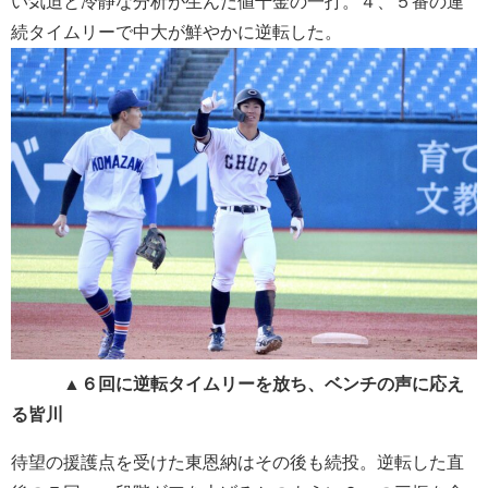
い気迫と冷静な分析が生んだ値千金の一打。４、５番の連
続タイムリーで中大が鮮やかに逆転した。
▲６回に逆転タイムリーを放ち、ベンチの声に応え
る皆川
待望の援護点を受けた東恩納はその後も続投。逆転した直