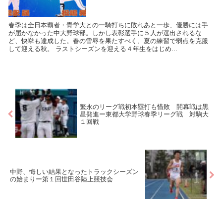
春季は全日本覇者・青学大との一騎打ちに敗れあと一歩、優勝には手
が届かなかった中大野球部。しかし表彰選手に５人が選出されるな
ど、快挙も達成した。春の雪辱を果たすべく、夏の練習で弱点を克服
して迎える秋。 ラストシーズンを迎える４年生をはじめ...
繁永のリーグ戦初本塁打も惜敗 開幕戦は黒
星発進ー東都大学野球春季リーグ戦 対駒大
１回戦
中野、悔しい結果となったトラックシーズン
の始まりー第１回世田谷陸上競技会