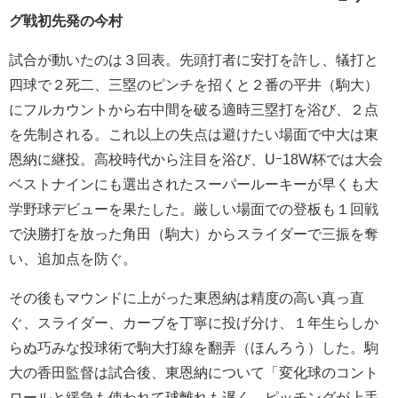
グ戦初先発の今村
試合が動いたのは３回表。先頭打者に安打を許し、犠打と
四球で２死二、三塁のピンチを招くと２番の平井（駒大）
にフルカウントから右中間を破る適時三塁打を浴び、２点
を先制される。これ以上の失点は避けたい場面で中大は東
恩納に継投。高校時代から注目を浴び、Uｰ18W杯では大会
ベストナインにも選出されたスーパールーキーが早くも大
学野球デビューを果たした。厳しい場面での登板も１回戦
で決勝打を放った角田（駒大）からスライダーで三振を奪
い、追加点を防ぐ。
その後もマウンドに上がった東恩納は精度の高い真っ直
ぐ、スライダー、カーブを丁寧に投げ分け、１年生らしか
らぬ巧みな投球術で駒大打線を翻弄（ほんろう）した。駒
大の香田監督は試合後、東恩納について「変化球のコント
ロールと緩急も使われて球離れも遅く、ピッチングが上手