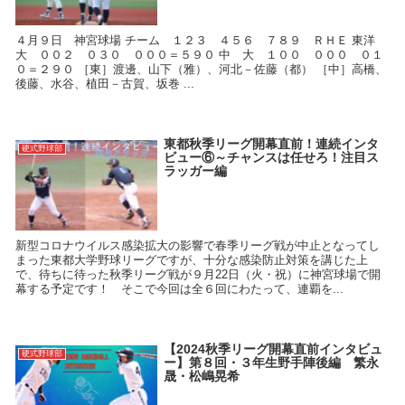
４月９日 神宮球場 チーム １２３ ４５６ ７８９ ＲＨＥ 東洋
大 ００２ ０３０ ０００＝５９０ 中 大 １００ ０００ ０１
０＝２９０ ［東］渡邊、山下（雅）、河北－佐藤（都） ［中］高橋、
後藤、水谷、植田－古賀、坂巻 ...
東都秋季リーグ開幕直前！連続インタ
硬式野球部
ビュー⑥～チャンスは任せろ！注目ス
ラッガー編
新型コロナウイルス感染拡大の影響で春季リーグ戦が中止となってし
まった東都大学野球リーグですが、十分な感染防止対策を講じた上
で、待ちに待った秋季リーグ戦が９月22日（火・祝）に神宮球場で開
幕する予定です！ そこで今回は全６回にわたって、連覇を...
【2024秋季リーグ開幕直前インタビュ
硬式野球部
ー】第８回・３年生野手陣後編 繁永
晟・松嶋晃希