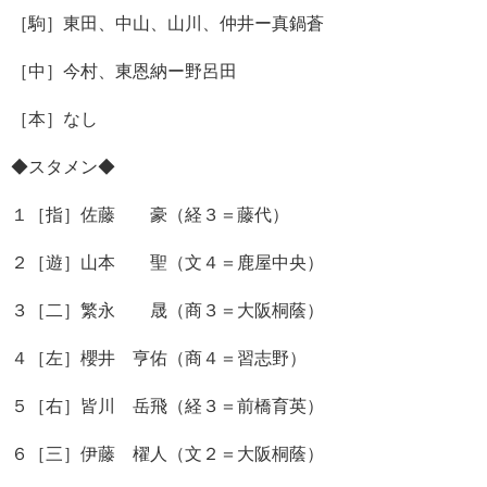
［駒］東田、中山、山川、仲井ー真鍋蒼
［中］今村、東恩納ー野呂田
［本］なし
◆スタメン◆
１［指］佐藤 豪（経３＝藤代）
２［遊］山本 聖（文４＝鹿屋中央）
３［二］繁永 晟（商３＝大阪桐蔭）
４［左］櫻井 亨佑（商４＝習志野）
５［右］皆川 岳飛（経３＝前橋育英）
６［三］伊藤 櫂人（文２＝大阪桐蔭）