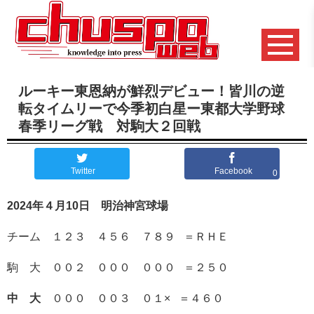
ルーキー東恩納が鮮烈デビュー！皆川の逆
転タイムリーで今季初白星ー東都大学野球
春季リーグ戦 対駒大２回戦
Twitter
Facebook
0
2024年４月10日 明治神宮球場
チーム １２３ ４５６ ７８９ ＝ＲＨＥ
駒 大 ００２ ０００ ０００ ＝２５０
中 大
０００ ００３ ０１
×
＝４６０