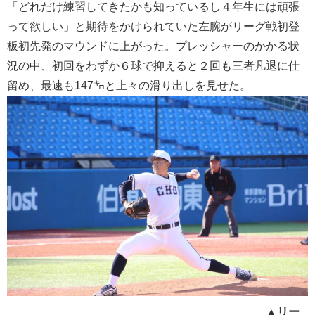
「どれだけ練習してきたかも知っているし４年生には頑張
って欲しい」と期待をかけられていた左腕がリーグ戦初登
板初先発のマウンドに上がった。プレッシャーのかかる状
況の中、初回をわずか６球で抑えると２回も三者凡退に仕
留め、最速も147㌔と上々の滑り出しを見せた。
▲リー