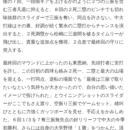
後の７回、一段階ギアを上げるかのように２つの三振を含
む三者凡退に抑えると、８回の２死二塁のピンチでも切れ
味抜群のスライダーで三振を奪い、同点を許さない。中大
打線はその裏、好調が続く繁永の二塁打からチャンスを演
出すると、２死満塁から松嶋に三遊間を破るタイムリーが
飛び出し、貴重な追加点を獲得。２点差で最終回の守りに
突入する。
最終回のマウンドに上がったのも東恩納。先頭打者に安打
を許し、この日初の四球も絡み２死一、二塁と最大の山場
を迎える。一打同点、逆転の場面でも「最後は三振で取り
たいなという気持ちが大きかったので、自分の思い描いた
イメージで投げられた」とウイニングショットのスライダ
ーがここでもさえ渡り、空振り三振でゲームセット。雄叫
びとともに力強くガッツポーズを見せ、手応えをかみしめ
た。６回１/３を７奪三振無失点の好リリーフで中大の今季
初勝利、さらには自身の大学野球「１勝」をつかんだ。清