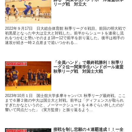
リーグ戦 対立大
2022年９月17日 日大総合体育館 秋季リーグ６戦目。前回の明大戦で
初黒星となった中大は立大と対戦した。前半からシュートを連発し流
れをつかむと勢いそのまま18ー12で前半を折り返した。後半は相手の
速攻が続き一時２点差まで追いつかれる...
「全員ハンド」で最終戦勝利！秋季リ
ハンドボール部
ーグ２位ー関東学生ハンドボール連盟
秋季リーグ戦 対国士大戦
2023年10月１日 国士舘大学多摩キャンパス 秋季リーグ最終戦。ここ
まで６勝２敗の中大は国士大と対戦。前半は「ディフェンスが取られ
すぎたかなというのと、ノーマークシュートを４本ぐらい外したのが
響いて同点だった」（実方監督）と振り返るよう...
接戦を制し悲願の４連覇達成！！ー全
ハンドボール部