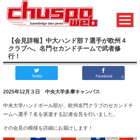
【会見詳報】中大ハンド部７選手が欧州４
クラブへ。名門セカンドチームで武者修
行！
Twitter
Facebook
0
2025年12月３日 中央大学多摩キャンパス
中央大学ハンドボール部が、欧州名門クラブのセカンドチ
ームへ選手７名を派遣する記者会見を行いました。
その会見の模様を詳細にお届けします！