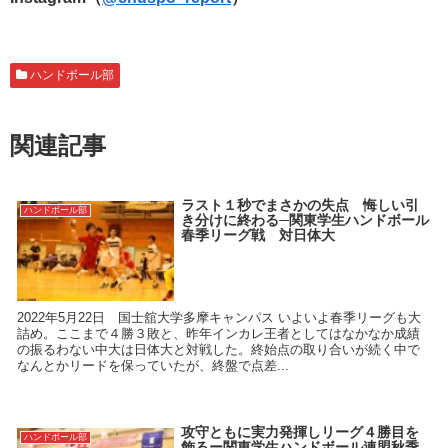
ハンドボール部
関連記事
ラスト１秒でまさかの失点 悔しい引
ハンドボール部
き分けに終わる─関東学生ハンドボール
春季リーグ戦 対日体大
2022年5月22日 国士舘大学多摩キャンパス いよいよ春季リーグも大
詰め。ここまで４勝３敗と、昨年インカレ王者としてはなかなか成績
の振るわない中大は日体大と対戦した。終始点の取り合いが続く中で
なんとかリードを保っていたが、終盤で点差...
攻守ともに実力発揮しリーグ４勝目を
ハンドボール部
飾るー関東学生ハンドボール連盟秋季