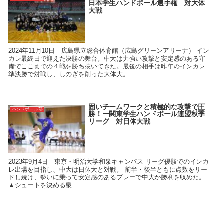
日本学生ハンドボール選手権 対大体
大戦
2024年11月10日 広島県立総合体育館（広島グリーンアリーナ） イン
カレ最終日で迎えた決勝の舞台。中大は力強い攻撃と安定感のある守
備でここまでの４戦を勝ち抜いてきた。最後の相手は昨年のインカレ
準決勝で対戦し、しのぎを削った大体大。...
固いチームワークと積極的な攻撃で圧
ハンドボール部
勝！ー関東学生ハンドボール連盟秋季
リーグ 対日体大戦
2023年9月4日 東京・明治大学和泉キャンパス リーグ優勝でのインカ
レ出場を目指し、中大は日体大と対戦。 前半・後半ともに点数をリー
ドし続け、勢いに乗って安定感のあるプレーで中大が勝利を収めた。
▲シュートを決める泉...