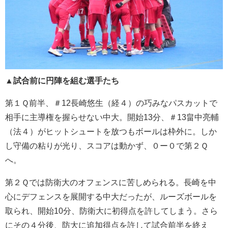
▲試合前に円陣を組む選手たち
第１Ｑ前半、＃12長崎悠生（経４）の巧みなパスカットで
相手に主導権を握らせない中大。開始13分、＃13畠中亮輔
（法４）がヒットシュートを放つもボールは枠外に。しか
し守備の粘りが光り、スコアは動かず、０ー０で第２Ｑ
へ。
第２Ｑでは防衛大のオフェンスに苦しめられる。長崎を中
心にデフェンスを展開する中大だったが、ルーズボールを
取られ、開始10分、防衛大に初得点を許してしまう。さら
にその４分後、防大に追加得点を許して試合前半を終え