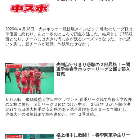
2026年４月18日 大井ホッケー競技場メインピッチ 昨秋のリーグ戦は
準優勝に終わり、あと一歩のところで頂点を逃した。結果として3部残
留となり、チームには大きな悔しさが残るシーズンとなった。その思
いを胸に、新チームが始動。昨秋果たせなかっ...
先制点守りきり悲願の２部昇格！ー関
ホッケー部
東学生春季ホッケーリーグ２部３部入
替戦
６月30日 慶應義塾大学日吉グラウンド 春季リーグ戦で専修大学以外
の２校に勝ち、３部リーグ２位につけた中大。２日に行われた順位決
定戦でも日体大相手に安定感のある試合運びを見せ３ー０で勝利し、
専修大との決勝戦まで駒を進めた。昨年２季連続...
格上相手に敢闘！－春季関東学生リー
ホッケー部