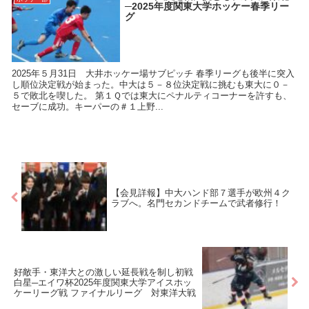
─2025年度関東大学ホッケー春季リー
グ
2025年５月31日 大井ホッケー場サブピッチ 春季リーグも後半に突入
し順位決定戦が始まった。中大は５－８位決定戦に挑むも東大に０－
５で敗北を喫した。 第１Ｑでは東大にペナルティコーナーを許すも、
セーブに成功。キーパーの＃１上野...
【会見詳報】中大ハンド部７選手が欧州４ク
ラブへ。名門セカンドチームで武者修行！
好敵手・東洋大との激しい延長戦を制し初戦
白星─エイワ杯2025年度関東大学アイスホッ
ケーリーグ戦 ファイナルリーグ 対東洋大戦