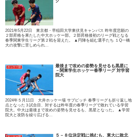
グ
2021年5月22日 東京都・早稲田大学東伏見キャンパス 昨年度悲願の
２部昇格を果たした中大ホッケー部。２部昇格後初のリーグ戦となる
春季関東学生リーグ第２戦を迎えた。 ▲円陣を組む選手たち １Q一橋
大の攻撃に苦しめられ...
最後まで攻めの姿勢を見せるも黒星に
ホッケー部
－関東学生ホッケー春季リーグ 対学習
院大
2024年５月11日 大井ホッケー場 サブピッチ 春季リーグも折り返し地
点となった３試合目、対するは昨年度の春季リーグで敗れている学習
院大。中大は最後まで攻めの姿勢を見せるも、黒星となった。 ▲学習
院大と攻防を繰り広げる...
５－８位決定戦に挑むも、東大に敗北
ホッケー部