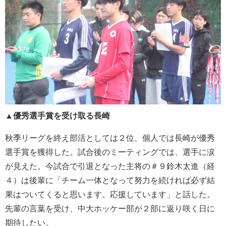
▲優秀選手賞を受け取る長崎
秋季リーグを終え部活としては２位、個人では長崎が優秀
選手賞を獲得した。試合後のミーティングでは、選手に涙
が見えた。今試合で引退となった主将の＃９鈴木太進（経
４）は後輩に「チーム一体となって努力を続ければ必ず結
果はついてくると思います。応援しています」と話した。
先輩の言葉を受け、中大ホッケー部が２部に返り咲く日に
期待したい。