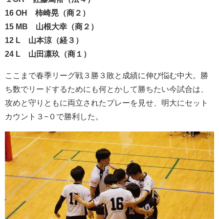
16 OH 柿崎晃（商２）
15 MB 山根大幸（商２）
12 L 山本涼（経３）
24 L 山田凛玖（商１）
ここまで春季リーグ戦３勝３敗と成績に伸び悩む中大。勝
ち数でリードするためにも何とかして勝ちたい今試合は、
攻めと守りともに両立されたプレーを見せ、明大にセット
カウント３−０で勝利した。