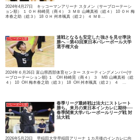
2024年4月27日 キッコーマンアリーナ スタメン（サーブローテーシ
ョン順） １ ＯＨ 柿崎晃（商４） ３ ＭＢ 山﨑真裕（総４） 10 ＯＨ 梅
本春之助（総３） 18 ＯＨ 舛本颯真（総２） ４ ＭＢ...
連戦となるも安定した強さを見せ準決
バレーボール部
勝へ ─第43回東日本バレーボール大学
選手権大会
2024年６月26日 富山県西部体育センター スターティングメンバー(サ
ーブローテーション順) １ OH 柿崎晃（商４） ３ MB 山﨑真裕（総
４） 10 OH 梅本春之助（総３） 18 OH 舛本颯真（総２） ４ ...
春季リーグ最終戦は法大にストレート
バレーボール部
勝ち。来月の東日本インカレに期待──
春季関東大学バレーボールリーグ戦 対
法大戦
2026年5月23日 早稲田大学早稲田アリーナ １カ月後のインカレに向