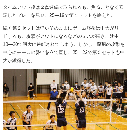
タイムアウト後は２点連続で取られるも、焦ることなく安
定したプレーを見せ、25―19で第１セットを終えた。
続く第２セットは勢いそのままにゲーム序盤は中大がリー
ドするも、攻撃がアウトになるなどのミスが続き、途中
18―20で明大に逆転されてしまう。しかし、藤原の攻撃を
中心にチームの勢いを立て直し、25―22で第２セットも中
大が獲得した。