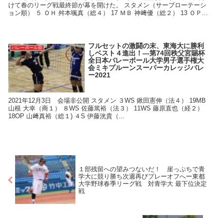
けて春のリーグ戦最終節が幕を開けた。 スタメン（サーブローテーシ
ョン順） ５ ＯＨ 舛本颯真（総４） 17 ＭＢ 神﨑優（総２） 13 ＯＰ...
フルセットの激闘の末、東海大に勝利
バレーボール部
しベスト４進出！―第74回秩父宮賜杯
全日本バレーボール大学男子選手権大
会ミキプルーンスーパーカレッジバレ
ー2021
2021年12月3日 会場非公開 スタメン ３WS 鍬田憲伸（法４） 19MB
山根 大幸（商１） ８WS 佐藤篤裕（法３） 11WS 藤原直也（経２）
18OP 山﨑真裕（総１) ４S 伊藤洸貴（...
１部残留への望みつないだ！ 崖っぷちで青
学大に競り勝ち次週再びプレーオフへー東都
大学野球春季リーグ戦 対青学大 最下位決定
戦