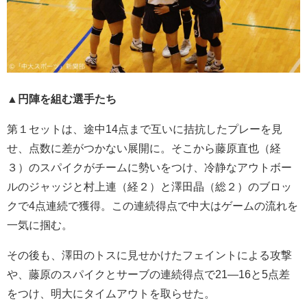
▲円陣を組む選手たち
第１セットは、途中14点まで互いに拮抗したプレーを見
せ、点数に差がつかない展開に。そこから藤原直也（経
３）のスパイクがチームに勢いをつけ、冷静なアウトボー
ルのジャッジと村上連（経２）と澤田晶（総２）のブロッ
クで4点連続で獲得。この連続得点で中大はゲームの流れを
一気に掴む。
その後も、澤田のトスに見せかけたフェイントによる攻撃
や、藤原のスパイクとサーブの連続得点で21―16と5点差
をつけ、明大にタイムアウトを取らせた。