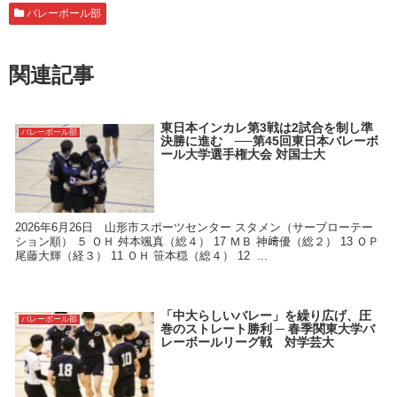
バレーボール部
関連記事
東日本インカレ第3戦は2試合を制し準
バレーボール部
決勝に進む ──第45回東日本バレーボ
ール大学選手権大会 対国士大
2026年6月26日 山形市スポーツセンター スタメン（サーブローテー
ション順） ５ ＯＨ 舛本颯真（総４） 17 ＭＢ 神﨑優（総２） 13 ＯＰ
尾藤大輝（経３） 11 ＯＨ 笹本穏（総４） 12 ...
「中大らしいバレー」を繰り広げ、圧
バレーボール部
巻のストレート勝利 ─ 春季関東大学バ
レーボールリーグ戦 対学芸大