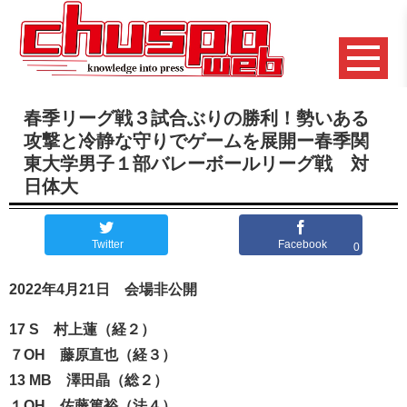
春季リーグ戦３試合ぶりの勝利！勢いある
攻撃と冷静な守りでゲームを展開ー春季関
東大学男子１部バレーボールリーグ戦 対
日体大
Twitter
Facebook
0
2022年4月21日 会場非公開
17 S 村上蓮（経２）
７OH 藤原直也（経３）
13 MB 澤田晶（総２）
１OH 佐藤篤裕（法４）