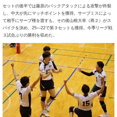
セットの後半では藤原のバックアタックによる攻撃が炸裂
し、中大が先にマッチポイントを獲得。サーブミスによっ
て相手にサーブ権を渡すも、その後山根大幸（商２）がス
パイクを決め、25―22で第３セットも獲得。今季リーグ戦
３試合ぶりの勝利を収めた。