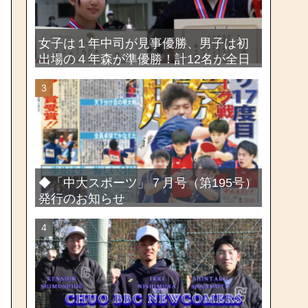
女子は１年中司が見事優勝、男子は初
出場の４年森が準優勝！計12名が全日
本出場権を獲得―第58回関東女子学生
剣道選手権大会・第72回関東学生剣道
選手権大会
◆「中大スポーツ」７月号（第195号）
発行のお知らせ