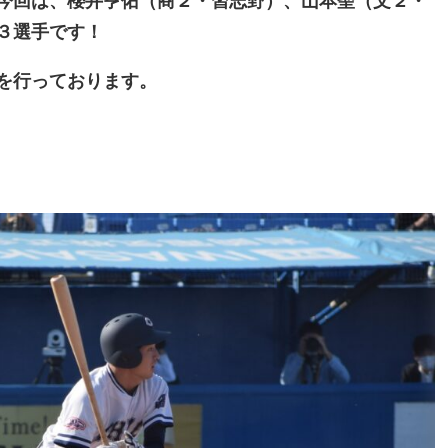
今回は、櫻井亨佑（商２・習志野）、山本聖（文２・
３選手です！
を行って
おります
。