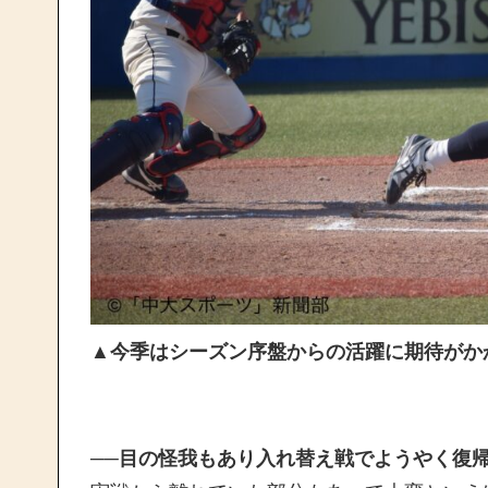
▲今季はシーズン序盤からの活躍に期待がか
──目の怪我もあり入れ替え戦でようやく復