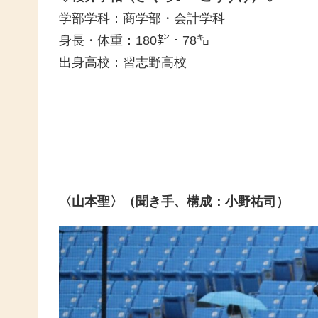
学部学科：商学部・会計学科
身長・体重：180㌢・78㌔
出身高校：習志野高校
〈山本聖〉（聞き手、構成：小野祐司）