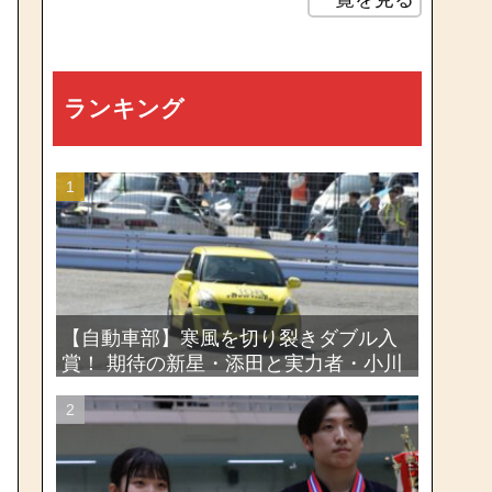
ランキング
【自動車部】寒風を切り裂きダブル入
賞！ 期待の新星・添田と実力者・小川
が魅せたー関東学生ジムカーナ新人戦
大会2026