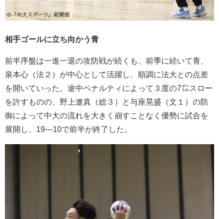
相手ゴールに立ち向かう青
前半序盤は一進一退の攻防戦が続くも、前季に続いて青、
泉本心（法２）が中心として活躍し、順調に法大との点差
を開いていった。途中ペナルティによって３度の7㍍スロー
を許すものの、野上遼真（総３）と与座晃盛（文１）の防
御によって中大の流れを大きく崩すことなく優勢に試合を
展開し、19―10で前半が終了した。