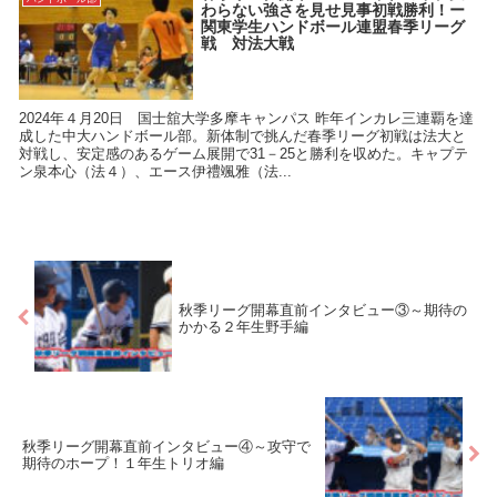
わらない強さを見せ見事初戦勝利！ー
関東学生ハンドボール連盟春季リーグ
戦 対法大戦
2024年４月20日 国士舘大学多摩キャンパス 昨年インカレ三連覇を達
成した中大ハンドボール部。新体制で挑んだ春季リーグ初戦は法大と
対戦し、安定感のあるゲーム展開で31－25と勝利を収めた。キャプテ
ン泉本心（法４）、エース伊禮颯雅（法...
秋季リーグ開幕直前インタビュー③～期待の
かかる２年生野手編
秋季リーグ開幕直前インタビュー④～攻守で
期待のホープ！１年生トリオ編