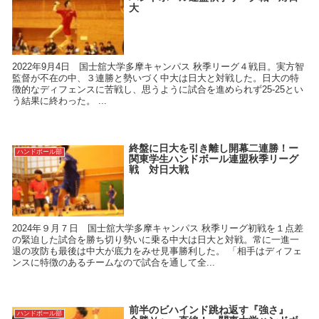
大
2022年9月4日 国士舘大学多摩キャンパス 秋季リーグ４戦目。実方智
監督が不在の中、３連勝と勢いづく中大は日大と対戦した。日大の特
徴的なディフェンスに苦戦し、思うように試合を進められず25-25とい
う結果に終わった。 ...
終盤に日大を引き離し開幕二連勝！ー
ハンドボール部
関東学生ハンドボール連盟秋季リーグ
戦 対日大戦
2024年９月７日 国士舘大学多摩キャンパス 秋季リーグ初戦を１点差
の緊迫した試合を勝ち切り勢いに乗る中大は日大と対戦。常に一進一
退の攻防も最後は中大が底力をみせ見事勝利した。 「相手はディフェ
ンスに特徴のあるチームなので試合を通して全...
前半のビハインド跳ね返す『強さ』
ハンドボール部