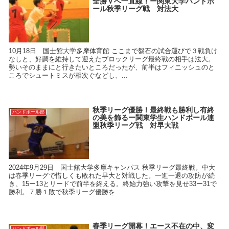
全勝Ｖへ一直線！ー関東大学ハンドボ
ール秋季リーグ戦 対法大
10月18日 国士館大学多摩体育館 ここまで盤石の試合運びで３戦負け
なしと、好調を維持して迎えたブロックリーグ最終戦の相手は法大。
勢いそのままにと行きたいところだったが、前半はフィニッシュのと
ころでシュートミスが相次ぐなどし、...
秋季リーグ優勝！最終戦も勝利し有終
ハンドボール部
の美を飾るー関東学生ハンドボール連
盟秋季リーグ戦 対早大戦
2024年9月29日 国士舘大学多摩キャンパス 秋季リーグ最終戦。中大
は春季リーグで惜しくも敗れた早大と対戦した。一進一退の攻防が続
き、15ー13とリードで前半を終える。終始力強い攻撃を見せ33ー31で
勝利。７勝１敗で秋季リーグ優勝を...
春季リーグ開幕！エース不在の中、変
ハンドボール部