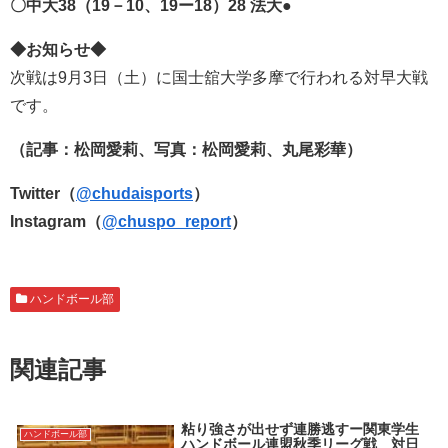
〇中大38（19－10、19ー18）28 法大●
◆お知らせ◆
次戦は9月3日（土）に国士舘大学多摩で行われる対早大戦
です。
（記事：松岡愛莉、写真：松岡愛莉、丸尾彩華）
Twitter（
@chudaisports
）
Instagram（
@chuspo_report
）
ハンドボール部
関連記事
粘り強さが出せず連勝逃すー関東学生
ハンドボール部
ハンドボール連盟秋季リーグ戦 対日