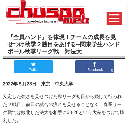
『全員ハンド』を体現！チームの成長を見
せつけ秋季２勝目をあげる─関東学生ハンド
ボール秋季リーグ戦 対法大
Twitter
Facebook
0
2022年８
月28日 東京 中央大学
安定した強さを見せつけた秋リーグ初日から続けて行われ
た２戦目。前日の試合の疲れを見せることなく、春季リー
グ戦では敗北した法大を相手に38-28という大差をつけて勝
利した。