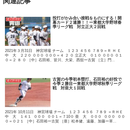
関連記事
投打がかみ合い接戦をものにする！開
硬式野球部
幕カード２連勝！！ー東都大学野球春
季リーグ戦 対立正大２回戦
2021年３月31日 神宮球場 チーム １２３ ４５６ ７８９＝Ｒ Ｈ Ｅ
中 大 ２２０ ０００ ０００＝４ ２ ０ 立正大 ０１０ ０００ ０１
０＝２ ８ ０ ［中］石田裕、皆川、大栄、西舘ー古賀 ［立］門...
古賀の今季初本塁打、石田裕の好投で
硬式野球部
今季２勝目ー東都大学野球秋季リーグ
戦 対亜大１回戦
2021年 10月11日 神宮球場 チーム １２ 3 ４５６ ７８９ ＝ＲＨＥ
中 大 １４１ ０００ ００１＝７10０ 亜 大 ０００ ０００ ００
０＝０２１ ［中］石田裕ー古賀 ［亜］松本健、遠藤、加藤ー草...