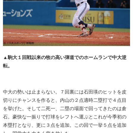
▲駒大１回戦以来の牧の高い弾道でのホームランで中大逆
転。
中大の勢いは止まらない。７回裏には石田瑛のヒットを皮
切りにチャンスを作ると、内山の２点適時二塁打で４点目
を挙げた。そして二死一、二塁の場面で回ってきたのは倉
石。豪快な一振りで打球をレフトへ運ぶとこれが今季初の
本塁打となり、更に３点を追加。この回で一挙５点を追加