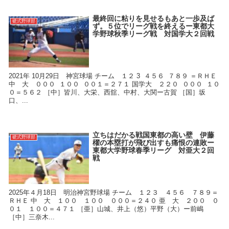
最終回に粘りを見せるもあと一歩及ば
硬式野球部
ず。５位でリーグ戦を終えるー東都大
学野球秋季リーグ戦 対国学大２回戦
2021年 10月29日 神宮球場 チーム １２ 3 ４５６ ７８９ ＝ＲＨＥ
中 大 ０００ １００ ００１＝２７１ 国学大 ２２０ ０００ １０
０＝５６２ ［中］皆川、大栄、西舘、中村、大関ー古賀 ［国］坂
口、...
立ちはだかる戦国東都の高い壁 伊藤
硬式野球部
櫂の本塁打が飛び出すも痛恨の連敗ー
東都大学野球春季リーグ 対亜大２回
戦
2025年４月18日 明治神宮野球場 チーム １２３ ４５６ ７８９＝
ＲＨＥ 中 大 １００ １００ ０００＝２４０ 亜 大 ２００ ０
０１ １００＝４７１ ［亜］山城、井上（悠）平野（大）ー前嶋
［中］三奈木...