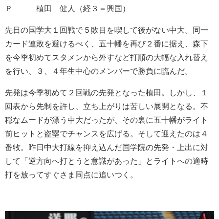
Ｐ 植田 健人（経３＝興国）
先日の国学大１回戦で５敗目を喫して後がない中大。同一
カード連敗を避けるべく、五十幡を再び２番に据え、森下
を今季初めてスタメンから外すなど打順の大幅な入れ替え
を行い、３、４年生中心のメンバーで勝負に臨んだ。
先発は今季初めて２回戦の先発となった植田。しかし、１
回表から先制を許し、立ち上がりは苦しい展開となる。不
穏なムードが漂う中大だったが、その裏に五十幡がライト
前ヒットと盗塁でチャンスを広げる。そして迎えたのは４
番牧。昨日中大打線を抑え込んだ国学院の先発・上出に対
して「逆方向へ打とうと意識があった」とライトへの適時
打を放ってすぐさま同点に追いつく。