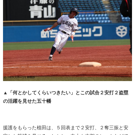
▲「何とかしてくらいつきたい」とこの試合２安打２盗塁
の活躍を見せた五十幡
援護をもらった植田は、５回表まで２安打、２奪三振と安