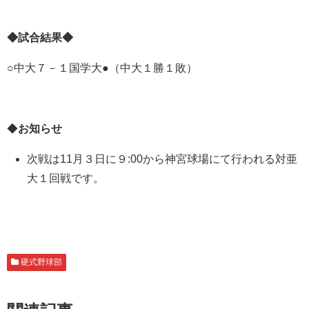
◆試合結果◆
○中大７－１国学大●（中大１勝１敗）
◆
お知らせ
次戦は11月３日に９:00から神宮球場にて行われる対亜
大１回戦です。
硬式野球部