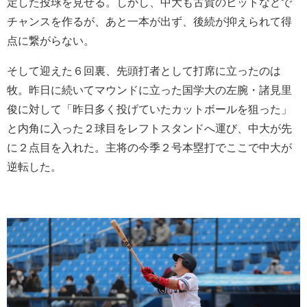
定した投球を見せる。しかし、中大も古賀のヒットなどで
チャンスを作るが、あと一本が出ず、後続が抑えられて得
点に繋がらない。
そして迎えた６回裏、先頭打者として打席に立ったのは
牧。昨日に続いてマウンドに立った国学大の左腕・諸見里
俊に対して「昨日多く投げていたカットボールを狙った」
と内角に入った２球目をレフトスタンドへ運び、中大が先
に２点目を入れた。主将の今季２号本塁打でここで中大が
逆転した。