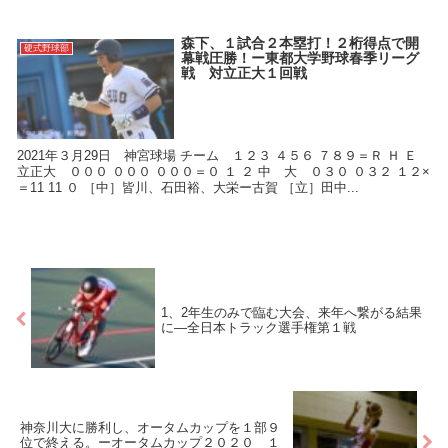
森下、１試合２本塁打！２桁得点で開
硬式野球部
幕戦圧勝！ー東都大学野球春季リーグ
戦 対立正大１回戦
2021年３月29日 神宮球場 チーム １２３ ４５６ ７８９＝Ｒ Ｈ Ｅ
立正大 ０００ ０００ ０００＝０ １ ２ 中 大 ０３０ ０３２ １２×
＝11 11 ０ ［中］皆川、石田裕、大栄ー古賀 ［立］田中...
1、2年生のみで臨む大会、来年へ繋がる結果
に―全日本トラック選手権第１戦
神奈川大に勝利し、オータムカップを１部９
位で終える。ーオータムカップ２０２０ １