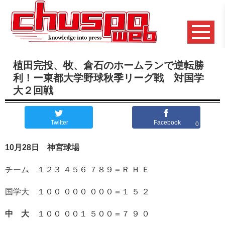
植田完投、牧、倉石のホームランで逆転勝
利！ー東都大学野球秋季リーグ戦 対国学
大２回戦
Twitter
Facebook
0
10
月28日 神宮球場
チーム １２３ ４５６ ７８９＝Ｒ Ｈ Ｅ
国学大 １００ ０００ ０００＝１ ５ ２
中 大
１００ ００１ ５００＝７ ９ ０