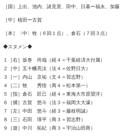
［国］上出、池内、諸見里、田中、日暮ー福永、加藤
［中］植田ー古賀
［本］〈中〉牧（６回１点）、倉石（７回３点）
◆スタメン◆
１［右］坂巻 尚哉（経４＝千葉経済大付属）
２［中］五十幡亮汰（法４＝佐野日大）
３［一］内山 京祐（文４＝習志野）
４［二］牧 秀悟（商４＝松本第一）
５［指］倉石 匠己（経４＝東海大市原望洋）
６［捕］古賀 悠斗（法３＝福岡大大濠）
７［左］中田 悠斗（経３＝藤枝明誠）
８［三］石田 瑛平（商３＝習志野）
９［遊］中川 拓紀（商３＝宇治山田商）