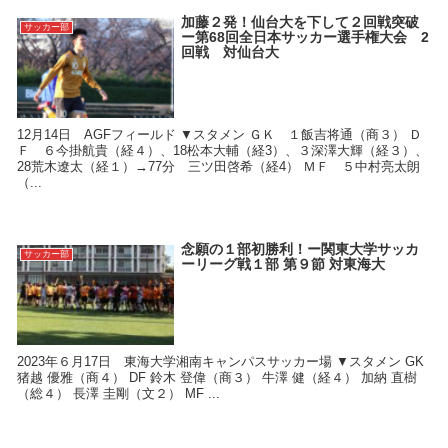
加藤２発！仙台大を下して２回戦突破
サッカー部
ー第68回全日本サッカー選手権大会 2
回戦 対仙台大
12月14日 AGFフィールド ▼スタメン ＧＫ １飯吉将通（商３） Ｄ
Ｆ ６今掛航貴（経４）、18松本大輔（経3）、３深澤大輝（経３）、
28荒木遼太（経１）→77分 三ツ田啓希（経4） ＭＦ ５中村亮太朗
（...
念願の１部初勝利！ー関東大学サッカ
サッカー部
ーリーグ戦１部 第９節 対東海大
2023年６月17日 東海大学湘南キャンパスサッカー場 ▼スタメン GK
猪越 優雅（商４） DF 鈴木 登偉（商３） 牛澤 健（経４） 加納 直樹
（総４） 長澤 圭剛（文２） MF ...