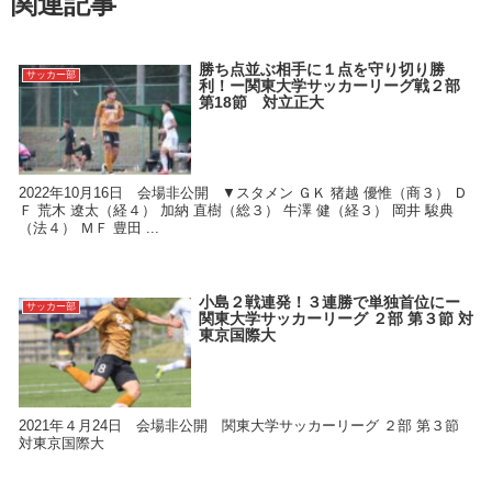
関連記事
勝ち点並ぶ相手に１点を守り切り勝
サッカー部
利！ー関東大学サッカーリーグ戦２部
第18節 対立正大
2022年10月16日 会場非公開 ▼スタメン ＧＫ 猪越 優惟（商３） Ｄ
Ｆ 荒木 遼太（経４） 加納 直樹（総３） 牛澤 健（経３） 岡井 駿典
（法４） ＭＦ 豊田 ...
小島２戦連発！３連勝で単独首位にー
サッカー部
関東大学サッカーリーグ ２部 第３節 対
東京国際大
2021年４月24日 会場非公開 関東大学サッカーリーグ ２部 第３節
対東京国際大