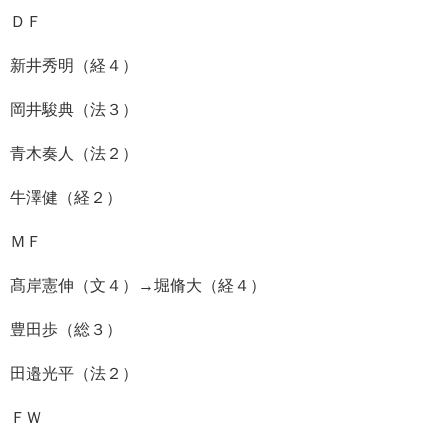
ＤＦ
新井秀明（経４）
岡井駿典（法３）
青木奏人（法２）
牛澤健（経２）
ＭＦ
髙岸憲伸（文４）→堀脩大（経４）
豊田歩（総３）
田邉光平（法２）
ＦＷ