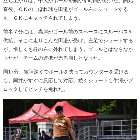
立ち上がりは、中大がボールを動かす時間が続いた。開始
直後、ＣＫのこぼれ球を田邉がゴール左にシュートする
も、ＧＫにキャッチされてしまう。
前半７分には、高岸がゴール前のスペースにスルーパスを
供給。そこに走りこんだ田邉が受け、左足でシュートする
が、惜しくも枠の右に外れてしまう。ゴールとはならなか
ったが、チームの連携が光る崩しとなった。
同17分、敵陣深くでボールを失ってカウンターを受ける
も、岡井がすぐに反応して対応。続くシュートも牛澤がブ
ロックしてピンチを免れた。