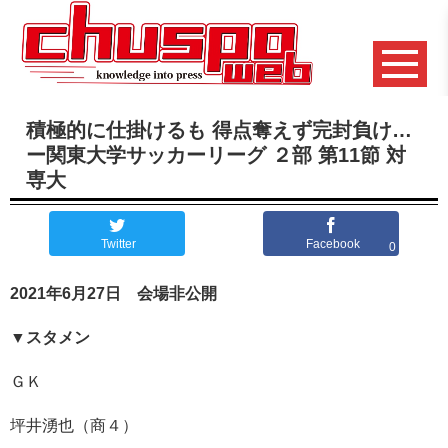
積極的に仕掛けるも 得点奪えず完封負け…
ー関東大学サッカーリーグ ２部 第11節 対
専大
Twitter
Facebook
0
2021年6月27日 会場非公開
▼スタメン
ＧＫ
坪井湧也（商４）