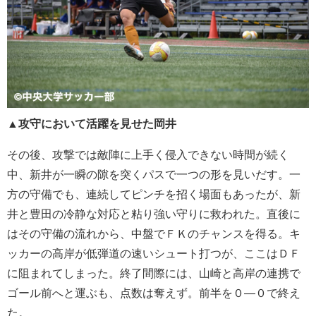
▲攻守において活躍を見せた岡井
その後、攻撃では敵陣に上手く侵入できない時間が続く
中、新井が一瞬の隙を突くパスで一つの形を見いだす。一
方の守備でも、連続してピンチを招く場面もあったが、新
井と豊田の冷静な対応と粘り強い守りに救われた。直後に
はその守備の流れから、中盤でＦＫのチャンスを得る。キ
ッカーの高岸が低弾道の速いシュート打つが、ここはＤＦ
に阻まれてしまった。終了間際には、山崎と高岸の連携で
ゴール前へと運ぶも、点数は奪えず。前半を０―０で終え
た。