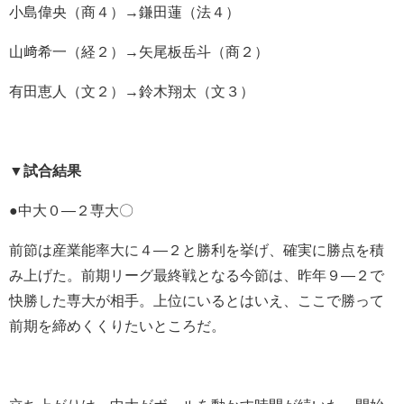
小島偉央（商４）→鎌田蓮（法４）
山﨑希一（経２）→矢尾板岳斗（商２）
有田恵人（文２）→鈴木翔太（文３）
▼
試合結果
●中大０―２専大〇
前節は産業能率大に４―２と勝利を挙げ、確実に勝点を積
み上げた。前期リーグ最終戦となる今節は、昨年９―２で
快勝した専大が相手。上位にいるとはいえ、ここで勝って
前期を締めくくりたいところだ。