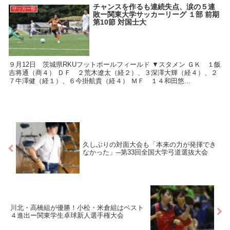
チャンスを作るも連続失点、涙の５連
サッカー部
敗ー関東大学サッカーリーグ １部 前期
第10節 対国士大
９月12日 茨城県RKUフットボールフィールド ▼スタメン ＧＫ １飯
吉将通（商４） ＤＦ ２荒木遼太（経２）、３深澤大輝（経４）、２
７牛澤健（経１）、６今掛航貴（経４） ＭＦ １４和田悠...
久しぶりの対面大会も「本来の力が発揮でき
なかった」─第33回全国大学弓道選抜大会
川北・高橋組が優勝！小松・米倉組はベスト
４進出ー関東学生卓球新人選手権大会