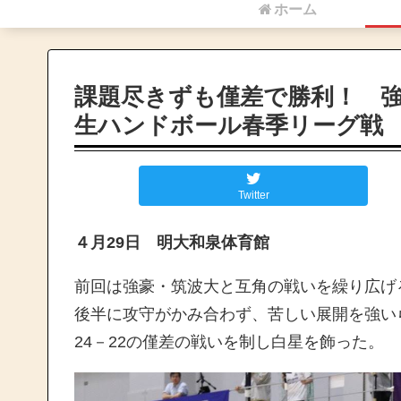
ホーム
課題尽きずも僅差で勝利！ 
生ハンドボール春季リーグ戦
Twitter
４月29日 明大和泉体育館
前回は強豪・筑波大と互角の戦いを繰り広げ
後半に攻守がかみ合わず、苦しい展開を強い
24－22の僅差の戦いを制し白星を飾った。