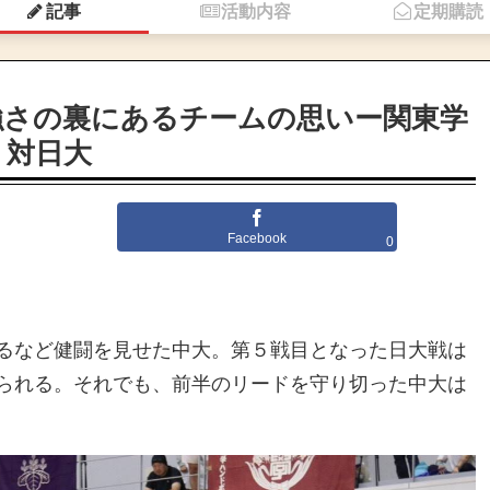
記事
活動内容
定期購読
強さの裏にあるチームの思いー関東学
 対日大
Facebook
0
るなど健闘を見せた中大。第５戦目となった日大戦は
られる。それでも、前半のリードを守り切った中大は