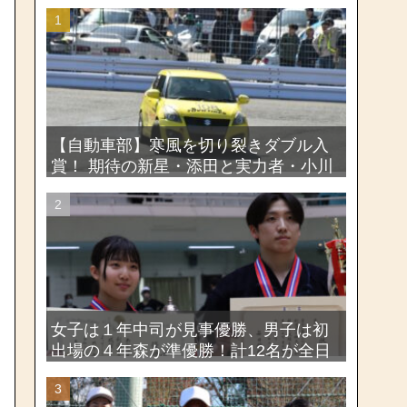
【自動車部】寒風を切り裂きダブル入
賞！ 期待の新星・添田と実力者・小川
が魅せたー関東学生ジムカーナ新人戦
大会2026
女子は１年中司が見事優勝、男子は初
出場の４年森が準優勝！計12名が全日
本出場権を獲得―第58回関東女子学生
剣道選手権大会・第72回関東学生剣道