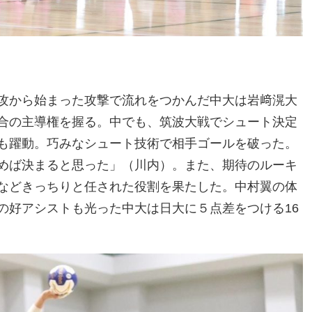
攻から始まった攻撃で流れをつかんだ中大は岩﨑滉大
合の主導権を握る。中でも、筑波大戦でシュート決定
も躍動。巧みなシュート技術で相手ゴールを破った。
めば決まると思った」（川内）。また、期待のルーキ
などきっちりと任された役割を果たした。中村翼の体
の好アシストも光った中大は日大に５点差をつける16