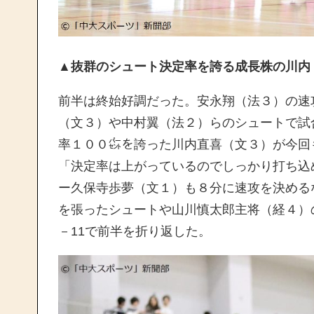
▲抜群のシュート決定率を誇る成長株の川内
前半は終始好調だった。安永翔（法３）の速
（文３）や中村翼（法２）らのシュートで試
率１００㌫を誇った川内直喜（文３）が今回
「決定率は上がっているのでしっかり打ち込
ー久保寺歩夢（文１）も８分に速攻を決める
を張ったシュートや山川慎太郎主将（経４）
－11で前半を折り返した。