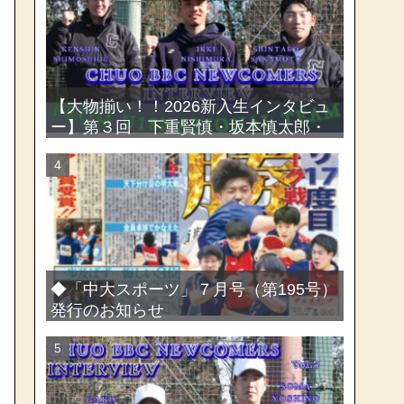
選手権大会
【大物揃い！！2026新入生インタビュ
ー】第３回 下重賢慎・坂本慎太郎・
西村一毅
◆「中大スポーツ」７月号（第195号）
発行のお知らせ